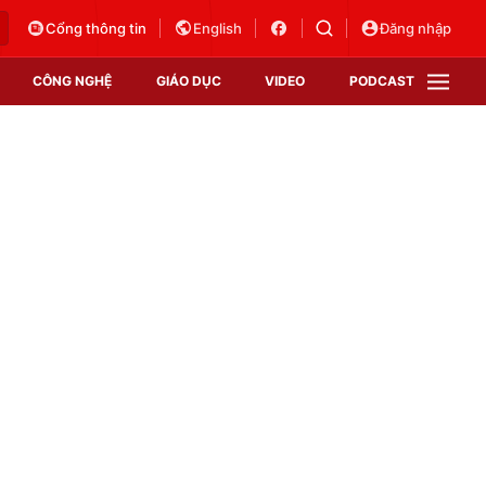
Cổng thông tin
English
Đăng nhập
CÔNG NGHỆ
GIÁO DỤC
VIDEO
PODCAST
VTV Money
VTV Thể thao
VTV Sức khoẻ
Bất động sản
Thị trường 24h
Tấm lòng Việt
Vươn mình bằng AI
VTV4
VTV8
VTV9
Lịch phát sóng
Giao lưu trực tuyến
Sự kiện