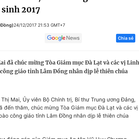
 sinh 2017
Góc ảnh
 Đồng)
24/12/2017 21:53 GMT+7
Giáo dục
Công nghệ
Chia sẻ
Tuyển sinh
Hitech Công ng
Học trực tuyến
Sản phẩm
ai đã chúc mừng Tòa Giám mục Đà Lạt và các vị Lin
g
Thị trường
o công giáo tỉnh Lâm Đồng nhân dịp lễ thiên chúa
Tư vấn
Thị Mai, Ủy viên Bộ Chính trị, Bí thư Trung ương Đảng,
ã đến thăm, chúc mừng Tòa Giám mục Đà Lạt và các vị
 bào công giáo tỉnh Lâm Đồng nhân dịp lễ thiên chúa