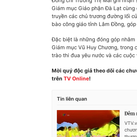
Đồng chí Trương Thị Mai ghi nhậ
Giám mục Giáo phận Đà Lạt cùng đ
truyền các chủ trương đường lối 
bào công giáo tỉnh Lâm Đồng, góp 
Đặc biệt là những đóng góp nhằm 
Giám mục Vũ Huy Chương, trong c
trào thi đua yêu nước và các cuộc
Mời quý độc giả theo dõi các chư
trên
TV Online
!
Tin liên quan
Đêm n
VTV.v
chươn
thươn