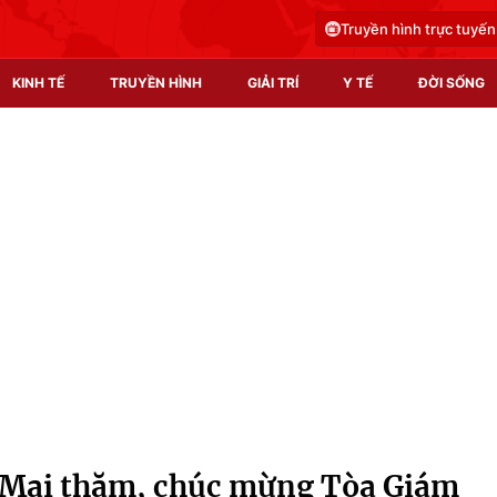
Truyền hình trực tuyến
KINH TẾ
TRUYỀN HÌNH
GIẢI TRÍ
Y TẾ
ĐỜI SỐNG
Pháp luật
Y tế
Truyền hình
Multimedia
Phim VTV
Video
Hậu trường
Shorts video
Nhân vật
Podcast
Khán giả
EMagazine
Giải sao mai
Photo
 Mai thăm, chúc mừng Tòa Giám
Infographic