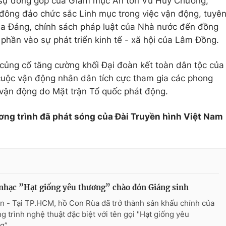
n sự đóng góp của Giám mục An tôn Vũ Huy Chương,
ông đảo chức sắc Linh mục trong việc vận động, tuyê
của Đảng, chính sách pháp luật của Nhà nước đến đồng
phần vào sự phát triển kinh tế - xã hội của Lâm Đồng.
củng cố tăng cường khối Đại đoàn kết toàn dân tộc của
uộc vận động nhân dân tích cực tham gia các phong
 vận động do Mặt trận Tổ quốc phát động.
ơng trình đã phát sóng của Đài Truyền hình Việt Nam
hạc ”Hạt giống yêu thương” chào đón Giáng sinh
n - Tại TP.HCM, hồ Con Rùa đã trở thành sân khấu chính của
g trình nghệ thuật đặc biệt với tên gọi "Hạt giống yêu
g”.