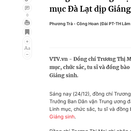
mục Đà Lạt dịp Giáng
0
Phương Trà - Công Hoan (Đài PT-TH Lâm
Giải trí
Đời sống
Điện ảnh
Du lịch
Âm nhạc
Làm đẹp
VTV.vn - Đồng chí Trương Thị M
Sao
Chất lượng cuộc sốn
mục, chức sắc, tu sĩ và đồng bà
Giáng sinh.
Sáng nay (24/12), đồng chí Trương 
Trưởng Ban Dân vận Trung ương đ
Linh mục, chức sắc, tu sĩ và đồng
Giáng sinh
.