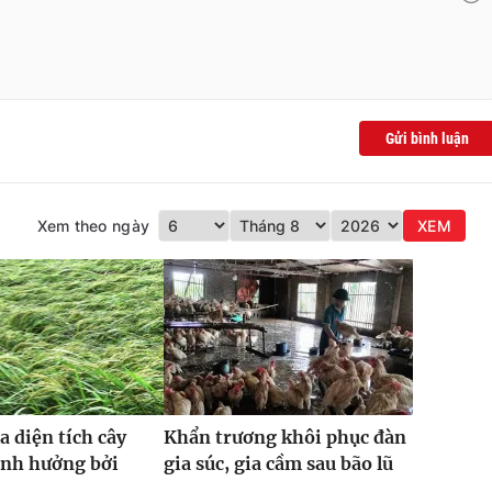
Gửi bình luận
Xem theo ngày
XEM
a diện tích cây
Khẩn trương khôi phục đàn
ảnh hưởng bởi
gia súc, gia cầm sau bão lũ