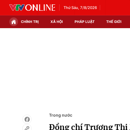
Thứ Sáu, 7/8/2026
CHÍNH TRỊ
XÃ HỘI
PHÁP LUẬT
THẾ GIỚI
Chính trị
Xã hội
Thế giới
Kinh tế
Tin tức
Tài chính
Thế giới đó đây
Thị trường
Câu chuyện quốc tế
Góc doanh nghiệp
Dữ liệu và đời sống
Trong nước
Đồng chí Trương Thị