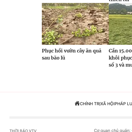
Phục hồi vườn cây ăn quả
Cần 15.00
sau bão lũ
khôi phục
số 3 và m
CHÍNH TRỊ
XÃ HỘI
PHÁP L
Cơ quan chủ quản:
THỜI BÁO VTV