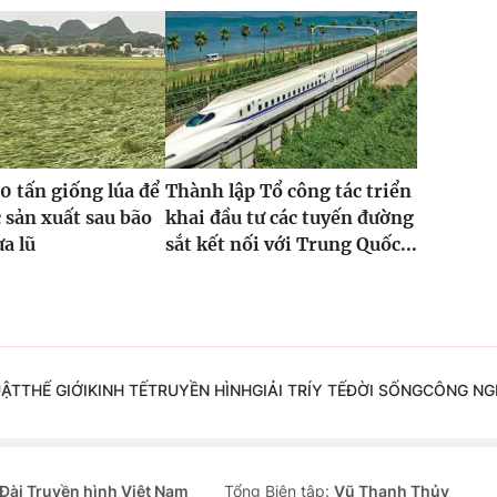
0 tấn giống lúa để
Thành lập Tổ công tác triển
 sản xuất sau bão
khai đầu tư các tuyến đường
ưa lũ
sắt kết nối với Trung Quốc...
UẬT
THẾ GIỚI
KINH TẾ
TRUYỀN HÌNH
GIẢI TRÍ
Y TẾ
ĐỜI SỐNG
CÔNG NG
Đài Truyền hình Việt Nam
Tổng Biên tập:
Vũ Thanh Thủy