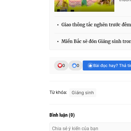
Giao thông tắc nghẽn trước đêm
Miền Bắc sẽ đón Giáng sinh tron
0
0
Bài đọc hay? Thả t
Từ khóa:
Giáng sinh
Bình luận
(
0
)