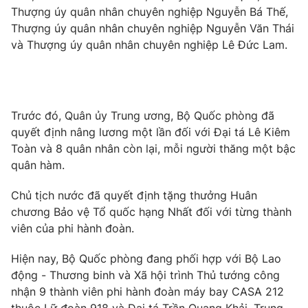
Thượng úy quân nhân chuyên nghiệp Nguyễn Bá Thế,
Photo
Infographic
Thượng úy quân nhân chuyên nghiệp Nguyễn Văn Thái
và Thượng úy quân nhân chuyên nghiệp Lê Đức Lam.
Video
Shorts video
VTV Money
VTV Thể thao
Trước đó, Quân ủy Trung ương, Bộ Quốc phòng đã
quyết định nâng lương một lần đối với Đại tá Lê Kiêm
VTV Sức khoẻ
Bất động sản
Toàn và 8 quân nhân còn lại, mỗi người thăng một bậc
quân hàm.
Thị trường 24h
Tấm lòng Việt
Chủ tịch nước đã quyết định tặng thưởng Huân
chương Bảo vệ Tổ quốc hạng Nhất đối với từng thành
VTV4
Vươn mình bằng AI
viên của phi hành đoàn.
Hiện nay, Bộ Quốc phòng đang phối hợp với Bộ Lao
VTV9
VTV8
động - Thương binh và Xã hội trình Thủ tướng công
nhận 9 thành viên phi hành đoàn máy bay CASA 212
Liên hệ tòa soạn
English