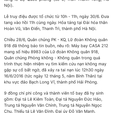
Phim VTV
Giải trí
Nội).
Hậu trường
Điện ảnh
Lễ truy điệu được tổ chức từ 10h - 11h, ngày 30/6. Đưa
Đời sống
Nhân vật
tang vào hồi 11h cùng ngày. Hỏa táng tại Đài hóa thân
Âm nhạc
Hoàn Vũ, Văn Điển, Thanh Trì, thành phố Hà Nội.
Du lịch
Khán giả
Giáo dục
Sao
Chiều 28/6, Quân chủng PK - KQ, Lữ đoàn Không quân
Làm đẹp
Giải sao mai
Tuyển sinh
918 đã thông báo tin buồn, nêu rõ: Máy bay CASA 212
Công nghệ
Chất lượng cuộc sống
mang số hiệu 8983 của Lữ đoàn Không quân 918,
Học trực tuyến
Quân chủng Phòng không - Không quân trong quá
Hitech Công nghệ tương lai
Giao lưu trực tuyến
trình thực hiện nhiệm vụ tìm kiếm cứu nạn không may
Sản phẩm
gặp sự cố bất ngờ, đã xảy ra tai nạn lúc 12h30 ngày
16/6/2016 (tức ngày 12 tháng 5, năm Bính Thân) tại
Lịch phát sóng
Thị trường
khu vực đảo Bạch Long Vĩ, thành phố Hải Phòng.
Tư vấn
9 đồng chí phi công và thành viên tổ bay đã hy sinh
Chuyên mục khác
gồm: Đại tá Lê Kiêm Toàn, Đại tá Nguyễn Đức Hảo,
Trung tá Nguyễn Văn Chính, Trung tá Nguyễn Ngọc
Emagazine
Podcast
Chu, Thiếu tá Lê Văn Đình, Đại úy Đỗ Văn Mạnh,