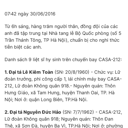
07:42 ngày 30/06/2016
Từ 6h sáng, hàng trăm người thân, đồng đội của các
anh đã tập trung tại Nhà tang lễ Bộ Quốc phòng (số 5
Trần Thánh Tông, TP Hà Nội), chuẩn bị cho nghi thức
tiễn biệt các anh.
Danh sách 9 liệt sĩ hy sinh trên chuyến bay CASA-212:
1. Đại tá Lê Kiêm Toàn
(SN: 20/8/1960) - Chức vụ: Lữ
đoàn trưởng, phi công cấp 1, lái chính máy bay CASA-
212, Lữ đoàn Không quân 918.- Nguyên quán: Thôn
Hưng Giáo, xã Tam Hưng, huyện Thanh Oai, TP. Hà
Nội; Nơi ở: quận Long Biên, TP.Hà Nội.
2. Đại tá Nguyễn Đức Hảo
(SN: 7/7/1962) - CASA-212,
Lữ đoàn Không quân 918; Nguyên quán: Thôn Đan
Thê, xã Sơn Đà, huyện Ba Vì, TP.Hà Nội; Nơi ở: phường