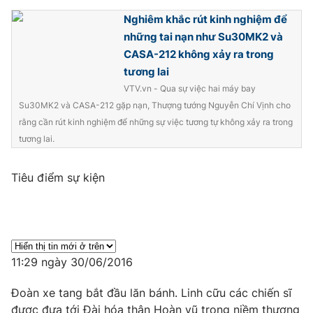
Email:
toasoan@vtv.vn
Nghiêm khắc rút kinh nghiệm để
Liên hệ quảng cáo:
024-7300.7108
những tai nạn như Su30MK2 và
CASA-212 không xảy ra trong
tương lai
VTV.vn - Qua sự việc hai máy bay
Su30MK2 và CASA-212 gặp nạn, Thượng tướng Nguyễn Chí Vịnh cho
rằng cần rút kinh nghiệm để những sự việc tương tự không xảy ra trong
tương lai.
Tiêu điểm sự kiện
® Cấm sao chép dưới mọi hình thức nếu không có sự chấp
thuận bằng văn bản. Ghi rõ nguồn VTV.vn khi phát hành lại
thông tin từ website này.
11:29 ngày 30/06/2016
Đoàn xe tang bắt đầu lăn bánh. Linh cữu các chiến sĩ
được đưa tới Đài hóa thân Hoàn vũ trong niềm thương