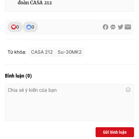
đoàn CASA 212
0
0
Từ khóa:
CASA 212
Su-30MK2
Bình luận
(
0
)
Gửi bình luận