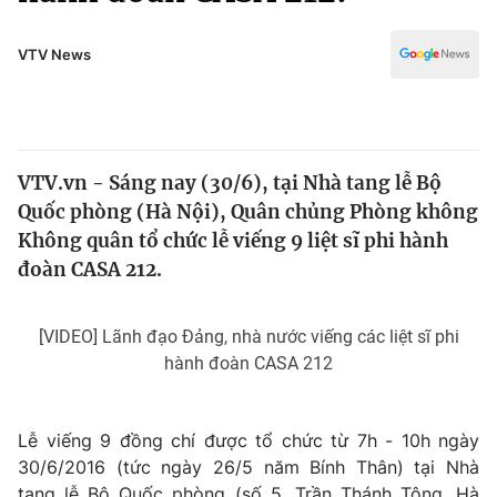
Chính trị
Truyền hình
Văn hóa - Giải trí
VTV News
Xã hội
Y tế
Đời sống
Pháp luật
Công nghệ
Giáo dục
VTV.vn - Sáng nay (30/6), tại Nhà tang lễ Bộ
Y tế
Quốc phòng (Hà Nội), Quân chủng Phòng không
Không quân tổ chức lễ viếng 9 liệt sĩ phi hành
Thế giới
đoàn CASA 212.
Tin tức
Kinh tế
[VIDEO] Lãnh đạo Đảng, nhà nước viếng các liệt sĩ phi
Thế giới đó đây
hành đoàn CASA 212
Tài chính
Dữ liệu và đời sống
Câu chuyện quốc tế
Thị trường
Lễ viếng 9 đồng chí được tổ chức từ 7h - 10h ngày
Truyền hình
Góc doanh nghiệp
30/6/2016 (tức ngày 26/5 năm Bính Thân) tại Nhà
tang lễ Bộ Quốc phòng (số 5, Trần Thánh Tông, Hà