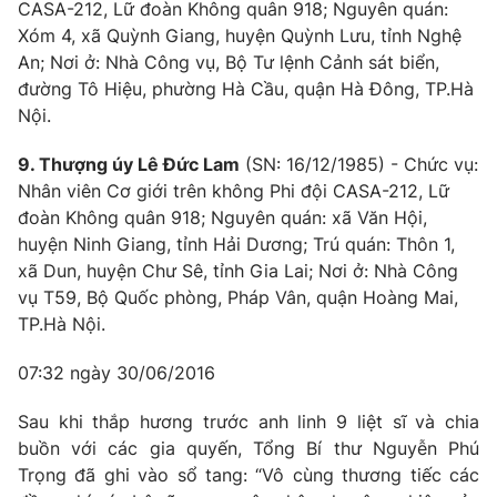
CASA-212, Lữ đoàn Không quân 918; Nguyên quán:
Xóm 4, xã Quỳnh Giang, huyện Quỳnh Lưu, tỉnh Nghệ
An; Nơi ở: Nhà Công vụ, Bộ Tư lệnh Cảnh sát biển,
đường Tô Hiệu, phường Hà Cầu, quận Hà Đông, TP.Hà
Nội.
9. Thượng úy Lê Đức Lam
(SN: 16/12/1985) - Chức vụ:
Nhân viên Cơ giới trên không Phi đội CASA-212, Lữ
đoàn Không quân 918; Nguyên quán: xã Văn Hội,
huyện Ninh Giang, tỉnh Hải Dương; Trú quán: Thôn 1,
xã Dun, huyện Chư Sê, tỉnh Gia Lai; Nơi ở: Nhà Công
vụ T59, Bộ Quốc phòng, Pháp Vân, quận Hoàng Mai,
TP.Hà Nội.
07:32 ngày 30/06/2016
Sau khi thắp hương trước anh linh 9 liệt sĩ và chia
buồn với các gia quyến, Tổng Bí thư Nguyễn Phú
Trọng đã ghi vào sổ tang: “Vô cùng thương tiếc các