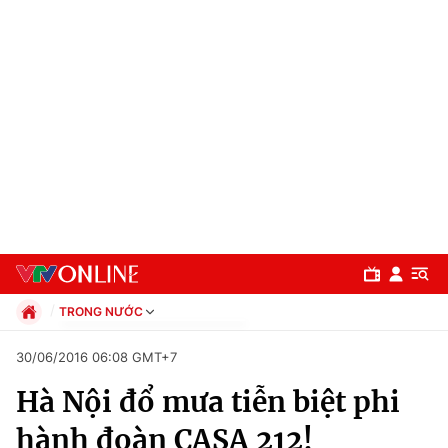
TRONG NƯỚC
Chính trị
30/06/2016 06:08 GMT+7
Xã hội
Hà Nội đổ mưa tiễn biệt phi
Pháp luật
Chuyên mục
Kinh tế
hành đoàn CASA 212!
Thể thao