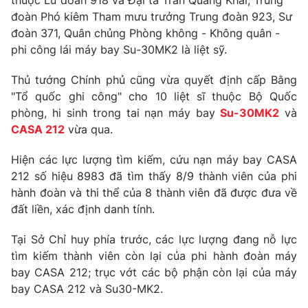
thuộc Lữ đoàn 918 và Đại tá Trần Quang Khải, Trung
đoàn Phó kiêm Tham mưu trưởng Trung đoàn 923, Sư
đoàn 371, Quân chủng Phòng không - Không quân -
phi công lái máy bay Su-30MK2 là liệt sỹ.
THỜI BÁO VTV
Thủ tướng Chính phủ cũng vừa quyết định cấp Bằng
"Tổ quốc ghi công" cho 10 liệt sĩ thuộc Bộ Quốc
Theo dõi báo trên
phòng, hi sinh trong tai nạn máy bay
Su-30MK2
và
CASA 212
vừa qua.
Cơ quan chủ quản:
Đài Truyền hình Việt Nam
Hiện các lực lượng tìm kiếm, cứu nạn máy bay CASA
Cơ quan báo chí:
Thời báo VTV
212 số hiệu 8983 đã tìm thấy 8/9 thành viên của phi
Giấy phép hoạt động báo in và báo điện tử số 483/GP-BTTTT
hành đoàn và thi thể của 8 thành viên đã được đưa về
cấp ngày 29/12/2023
đất liền, xác định danh tính.
Tổng Biên tập:
Vũ Thanh Thủy
Phó Tổng Biên tập:
Tại Sở Chỉ huy phía trước, các lực lượng đang nỗ lực
Nguyễn Thị Mỹ Hạnh, Phạm Quốc Thắng,
Nguyễn Trọng Ninh
tìm kiếm thành viên còn lại của phi hành đoàn máy
Tổng đài VTV:
024.38 355 931 - 024.38 355 932
bay CASA 212; trục vớt các bộ phận còn lại của máy
bay CASA 212 và Su30-MK2.
Ðiện thoại Thời báo VTV:
024.66 897 897