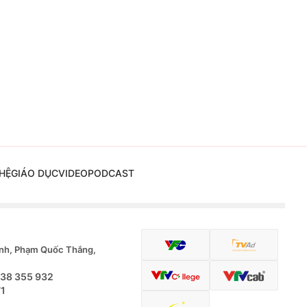
HỆ
GIÁO DỤC
VIDEO
PODCAST
nh, Phạm Quốc Thắng,
.38 355 932
71