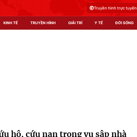
Truyền hình trực tuyến
KINH TẾ
TRUYỀN HÌNH
GIẢI TRÍ
Y TẾ
ĐỜI SỐNG
Pháp luật
Y tế
Truyền hình
Multimedia
Phim VTV
Video
Hậu trường
Shorts video
Nhân vật
Podcast
Khán giả
EMagazine
Giải sao mai
Photo
cứu hộ, cứu nạn trong vụ sập nhà
Infographic