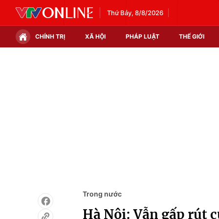
Thứ Bảy, 8/8/2026
CHÍNH TRỊ
XÃ HỘI
PHÁP LUẬT
THẾ GIỚI
Chính trị
Xã hội
Thế giới
Kinh tế
Tin tức
Tài chính
Thế giới đó đây
Thị trường
Câu chuyện quốc tế
Góc doanh nghiệp
Dữ liệu và đời sống
Trong nước
Hà Nội: Vẫn gấp rút 