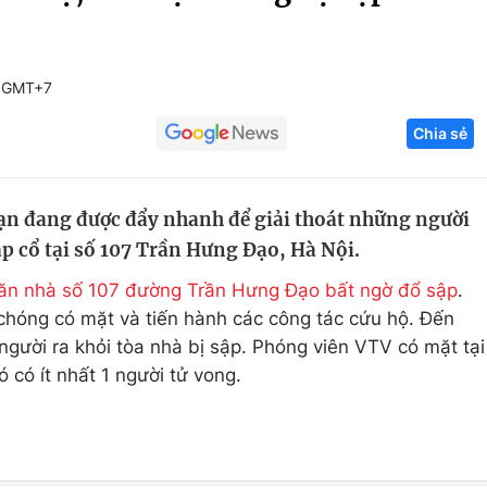
Góc ảnh
3 GMT+7
Giáo dục
Công nghệ
Chia sẻ
Tuyển sinh
Hitech Công ng
Học trực tuyến
Sản phẩm
ạn đang được đẩy nhanh để giải thoát những người
g
Thị trường
p cổ tại số 107 Trần Hưng Đạo, Hà Nội.
Tư vấn
ăn nhà số 107 đường Trần Hưng Đạo bất ngờ đổ sập
.
hóng có mặt và tiến hành các công tác cứu hộ. Đến
người ra khỏi tòa nhà bị sập. Phóng viên VTV có mặt tại
 có ít nhất 1 người tử vong.