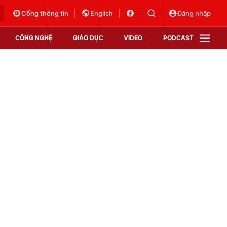
Cổng thông tin
English
Đăng nhập
CÔNG NGHỆ
GIÁO DỤC
VIDEO
PODCAST
VTV Money
VTV Thể thao
VTV Sức khoẻ
Bất động sản
Thị trường 24h
Tấm lòng Việt
Vươn mình bằng AI
VTV4
VTV8
VTV9
Lịch phát sóng
Giao lưu trực tuyến
Sự kiện