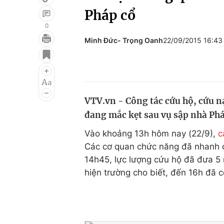
Pháp cổ
0
Minh Đức- Trọng Oanh
22/09/2015 16:4
Giải trí
Đời sống
Điện ảnh
Du lịch
Âm nhạc
Làm đẹp
VTV.vn - Công tác cứu hộ, cứu n
Sao
Chất lượng cuộc sốn
đang mắc kẹt sau vụ sập nhà Phá
Vào khoảng 13h hôm nay (22/9),
c
Các cơ quan chức năng đã nhanh c
14h45, lực lượng cứu hộ đã đưa 5 
hiện trường cho biết, đến 16h đã có