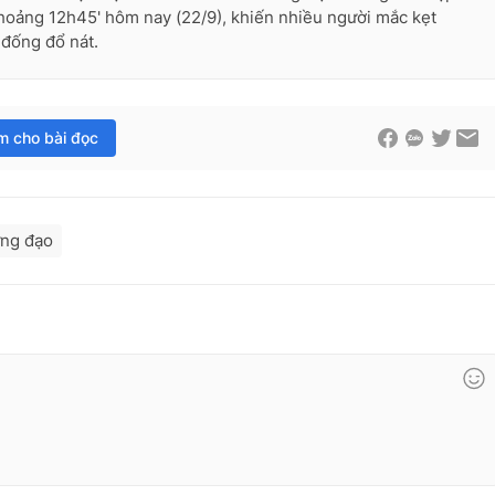
hoảng 12h45' hôm nay (22/9), khiến nhiều người mắc kẹt
 đống đổ nát.
im cho bài đọc
ưng đạo