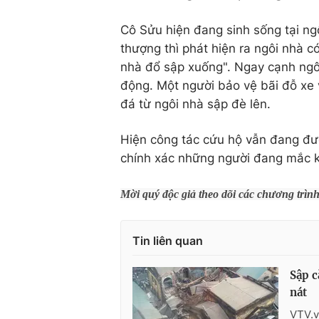
Cô Sửu hiện đang sinh sống tại ngô
thượng thì phát hiện ra ngôi nhà có
nhà đổ sập xuống". Ngay cạnh ngô
động. Một người bảo vệ bãi đỗ xe
đá từ ngôi nhà sập đè lên.
Hiện công tác cứu hộ vẫn đang đượ
chính xác những người đang mắc k
Mời quý độc giả theo dõi các chương trìn
Tin liên quan
Sập c
nát
VTV.v