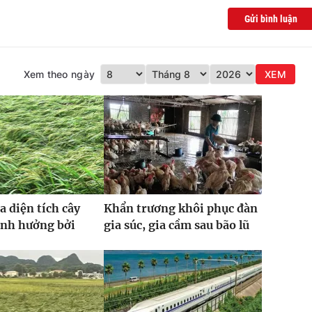
Gửi bình luận
Xem theo ngày
XEM
a diện tích cây
Khẩn trương khôi phục đàn
ảnh hưởng bởi
gia súc, gia cầm sau bão lũ