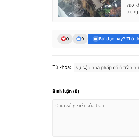
vào k
trong
0
0
Bài đọc hay? Thả t
Từ khóa:
vụ sập nhà pháp cổ ở trần h
Bình luận
(
0
)