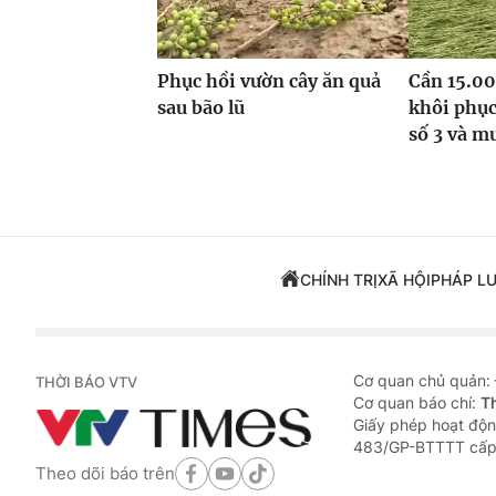
Phục hồi vườn cây ăn quả
Cần 15.00
sau bão lũ
khôi phục
số 3 và m
CHÍNH TRỊ
XÃ HỘI
PHÁP L
Cơ quan chủ quản:
THỜI BÁO VTV
Cơ quan báo chí:
T
Giấy phép hoạt độn
483/GP-BTTTT cấp
Theo dõi báo trên