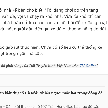
i nhà kế bên cho biết: "Tôi đang phơi đồ trên tầng
 vấn đề, vội vã chạy ra khỏi nhà. Vừa rời khỏi thì căn
i nhà Pháp cổ, khu chợ cóc và một bãi đỗ xe đang hoạt
 và một người dân đến gửi xe đã bị thương nặng do đất
c gấp rút thực hiện. Chưa có số liệu cụ thể thống kê
ẹt trong ngôi nhà sập.
h đã phát sóng của Đài Truyền hình Việt Nam trên
TV Online
!
ăn biệt thự cổ Hà Nội: Nhiều người mắc kẹt trong đống đổ
n - Căn biệt thự cổ ở số 107 Trần Hưng Đạo bất ngờ đổ sập