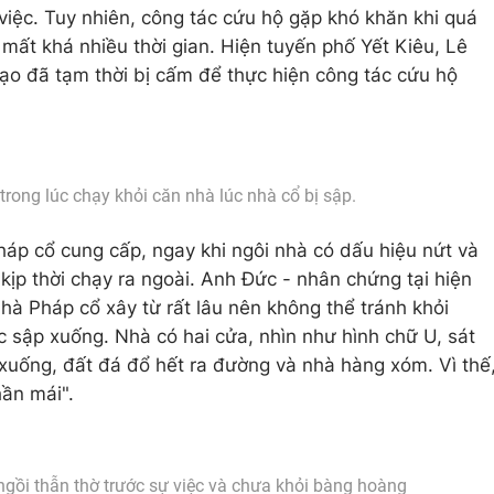
 việc. Tuy nhiên, công tác cứu hộ gặp khó khăn khi quá
mất khá nhiều thời gian. Hiện tuyến phố Yết Kiêu, Lê
o đã tạm thời bị cấm để thực hiện công tác cứu hộ
rong lúc chạy khỏi căn nhà lúc nhà cổ bị sập.
áp cổ cung cấp, ngay khi ngôi nhà có dấu hiệu nứt và
kịp thời chạy ra ngoài. Anh Đức - nhân chứng tại hiện
nhà Pháp cổ xây từ rất lâu nên không thể tránh khỏi
 sập xuống. Nhà có hai cửa, nhìn như hình chữ U, sát
 xuống, đất đá đổ hết ra đường và nhà hàng xóm. Vì thế
ần mái".
gồi thẫn thờ trước sự việc và chưa khỏi bàng hoàng