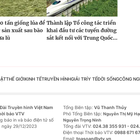
0 tấn giống lúa để
Thành lập Tổ công tác triển
 sản xuất sau bão
khai đầu tư các tuyến đường
ưa lũ
sắt kết nối với Trung Quốc...
UẬT
THẾ GIỚI
KINH TẾ
TRUYỀN HÌNH
GIẢI TRÍ
Y TẾ
ĐỜI SỐNG
CÔNG NG
Đài Truyền hình Việt Nam
Tổng Biên tập:
Vũ Thanh Thủy
hời báo VTV
Phó Tổng Biên tập:
Nguyễn Thị Mỹ Hạ
g báo in và báo điện tử số
Nguyễn Trọng Ninh
 ngày 29/12/2023
Tổng đài VTV:
024.38 355 931 - 024
Ðiện thoại Thời báo VTV:
0988 671 6
Email:
toasoan@vtv.vn