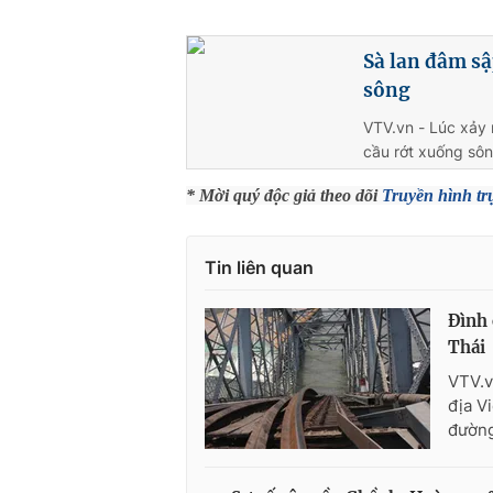
Sà lan đâm sậ
sông
VTV.vn - Lúc xảy 
cầu rớt xuống sôn
* Mời quý độc giả theo dõi
Truyền hình tr
Tin liên quan
Đình 
Thái
VTV.v
địa V
đường