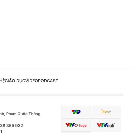
HỆ
GIÁO DỤC
VIDEO
PODCAST
nh, Phạm Quốc Thắng,
.38 355 932
71