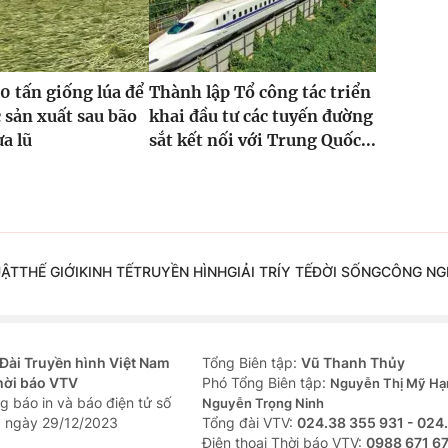
0 tấn giống lúa để
Thành lập Tổ công tác triển
 sản xuất sau bão
khai đầu tư các tuyến đường
ưa lũ
sắt kết nối với Trung Quốc...
UẬT
THẾ GIỚI
KINH TẾ
TRUYỀN HÌNH
GIẢI TRÍ
Y TẾ
ĐỜI SỐNG
CÔNG NG
Đài Truyền hình Việt Nam
Tổng Biên tập:
Vũ Thanh Thủy
hời báo VTV
Phó Tổng Biên tập:
Nguyễn Thị Mỹ Hạ
g báo in và báo điện tử số
Nguyễn Trọng Ninh
 ngày 29/12/2023
Tổng đài VTV:
024.38 355 931 - 024
Ðiện thoại Thời báo VTV:
0988 671 6