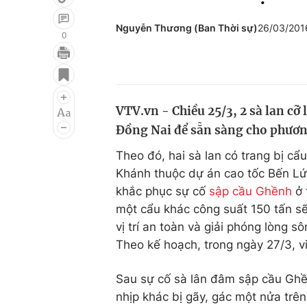
Nguyễn Thương (Ban Thời sự)
26/03/201
0
Giải trí
Đời sống
Điện ảnh
Du lịch
VTV.vn - Chiều 25/3, 2 sà lan cỡ
Âm nhạc
Làm đẹp
Đồng Nai để sẵn sàng cho phương
Sao
Chất lượng cuộc sốn
Theo đó, hai sà lan có trang bị cẩu
Khánh thuộc dự án cao tốc Bến Lứ
khắc phục sự cố
sập cầu Ghềnh
ở 
một cẩu khác công suất 150 tấn sẽ
vị trí an toàn và giải phóng lòng s
Theo kế hoạch, trong ngày 27/3, v
Sau sự cố sà lân đâm sập cầu Ghề
nhịp khác bị gãy, gác một nửa trên