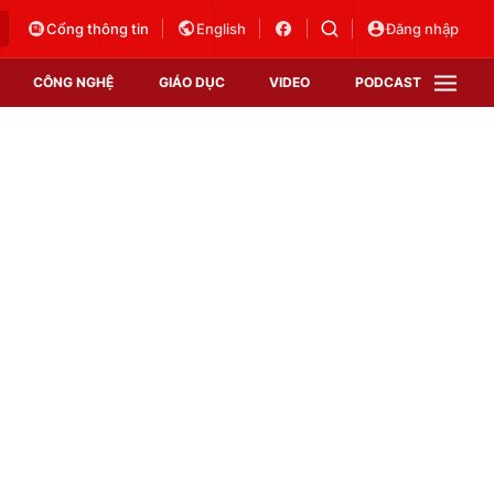
Cổng thông tin
English
Đăng nhập
CÔNG NGHỆ
GIÁO DỤC
VIDEO
PODCAST
VTV Money
VTV Thể thao
VTV Sức khoẻ
Bất động sản
Thị trường 24h
Tấm lòng Việt
Vươn mình bằng AI
VTV4
VTV8
VTV9
Lịch phát sóng
Giao lưu trực tuyến
Sự kiện