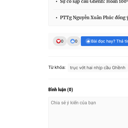
Sự cố sập cầu Ghềnh: Hoàn 100%
PTTg Nguyễn Xuân Phúc đồng ý 
0
0
Bài đọc hay? Thả t
Từ khóa:
trục vớt hai nhịp cầu Ghềnh
Bình luận
(
0
)