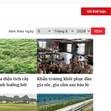
Gửi bình luận
Xem theo ngày
XEM
a diện tích cây
Khẩn trương khôi phục đàn
ảnh hưởng bởi
gia súc, gia cầm sau bão lũ