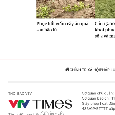
Phục hồi vườn cây ăn quả
Cần 15.00
sau bão lũ
khôi phục
số 3 và m
CHÍNH TRỊ
XÃ HỘI
PHÁP L
Cơ quan chủ quản:
THỜI BÁO VTV
Cơ quan báo chí:
T
Giấy phép hoạt độn
483/GP-BTTTT cấp
Theo dõi báo trên