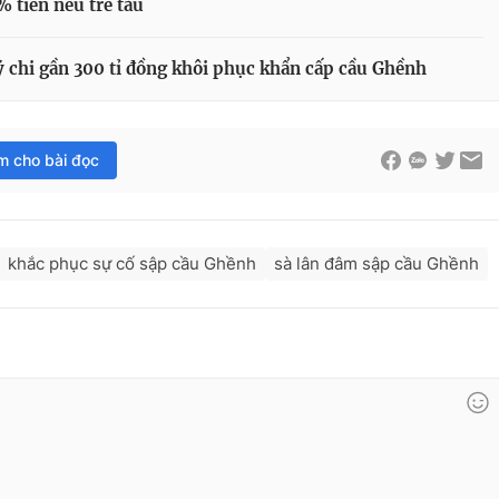
 tiền nếu trễ tàu
chi gần 300 tỉ đồng khôi phục khẩn cấp cầu Ghềnh
im cho bài đọc
khắc phục sự cố sập cầu Ghềnh
sà lân đâm sập cầu Ghềnh