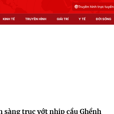
Truyền hình trực tuyến
KINH TẾ
TRUYỀN HÌNH
GIẢI TRÍ
Y TẾ
ĐỜI SỐNG
Pháp luật
Y tế
Truyền hình
Multimedia
Phim VTV
Video
Hậu trường
Shorts video
Nhân vật
Podcast
Khán giả
EMagazine
Giải sao mai
Photo
ẵn sàng trục vớt nhịp cầu Ghềnh
Infographic