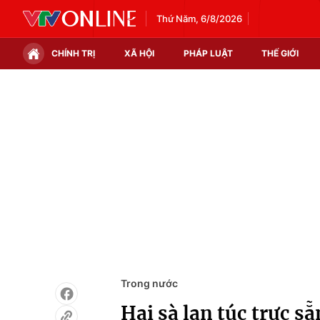
Thứ Năm, 6/8/2026
CHÍNH TRỊ
XÃ HỘI
PHÁP LUẬT
THẾ GIỚI
Chính trị
Xã hội
Thế giới
Kinh tế
Tin tức
Tài chính
Thế giới đó đây
Thị trường
Câu chuyện quốc tế
Góc doanh nghiệp
Dữ liệu và đời sống
Trong nước
Hai sà lan túc trực s