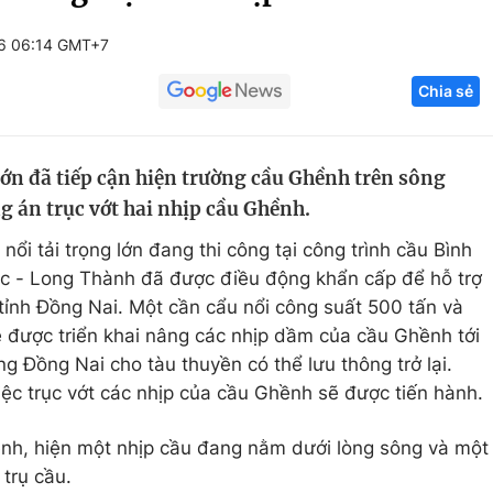
Góc ảnh
6 06:14 GMT+7
Chia sẻ
Giáo dục
Công nghệ
Tuyển sinh
Hitech Công ng
 lớn đã tiếp cận hiện trường cầu Ghềnh trên sông
Học trực tuyến
Sản phẩm
 án trục vớt hai nhịp cầu Ghềnh.
g
Thị trường
 nổi tải trọng lớn đang thi công tại công trình cầu Bình
Tư vấn
c - Long Thành đã được điều động khẩn cấp để hỗ trợ
tỉnh Đồng Nai. Một cần cẩu nổi công suất 500 tấn và
 được triển khai nâng các nhịp dầm của cầu Ghềnh tới
ông Đồng Nai cho tàu thuyền có thể lưu thông trở lại.
iệc trục vớt các nhịp của cầu Ghềnh sẽ được tiến hành.
nh, hiện một nhịp cầu đang nằm dưới lòng sông và một
 trụ cầu.