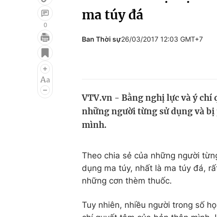
ma túy đá
0
Ban Thời sự
26/03/2017 12:03 GMT+7
Giải trí
Đời sống
Điện ảnh
Du lịch
Âm nhạc
Làm đẹp
VTV.vn - Bằng nghị lực và ý chí
Sao
Chất lượng cuộc sốn
những người từng sử dụng và bị p
mình.
Theo chia sẻ của những người từn
dụng ma túy, nhất là ma túy đá, rất
những cơn thèm thuốc.
Tuy nhiên, nhiều người trong số h