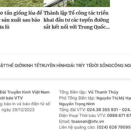
0 tấn giống lúa để
Thành lập Tổ công tác triển
 sản xuất sau bão
khai đầu tư các tuyến đường
ưa lũ
sắt kết nối với Trung Quốc...
UẬT
THẾ GIỚI
KINH TẾ
TRUYỀN HÌNH
GIẢI TRÍ
Y TẾ
ĐỜI SỐNG
CÔNG NG
Đài Truyền hình Việt Nam
Tổng Biên tập:
Vũ Thanh Thủy
hời báo VTV
Phó Tổng Biên tập:
Nguyễn Thị Mỹ Hạ
g báo in và báo điện tử số
Nguyễn Trọng Ninh
 ngày 29/12/2023
Tổng đài VTV:
024.38 355 931 - 024
Ðiện thoại Thời báo VTV:
0988 671 6
Email:
toasoan@vtv.vn
Liên hệ quảng cáo:
(024) 626 79595