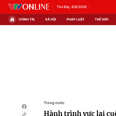
Thứ Bảy, 8/8/2026
CHÍNH TRỊ
XÃ HỘI
PHÁP LUẬT
THẾ GIỚI
Chính trị
Xã hội
Thế giới
Kinh tế
Tin tức
Tài chính
Thế giới đó đây
Thị trường
Câu chuyện quốc tế
Góc doanh nghiệp
Dữ liệu và đời sống
Trong nước
Hành trình vực lại cu