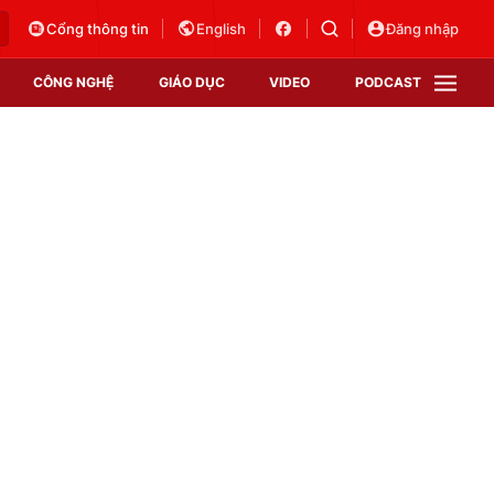
Cổng thông tin
English
Đăng nhập
CÔNG NGHỆ
GIÁO DỤC
VIDEO
PODCAST
VTV Money
VTV Thể thao
VTV Sức khoẻ
Bất động sản
Thị trường 24h
Tấm lòng Việt
Vươn mình bằng AI
VTV4
VTV8
VTV9
Lịch phát sóng
Giao lưu trực tuyến
Sự kiện