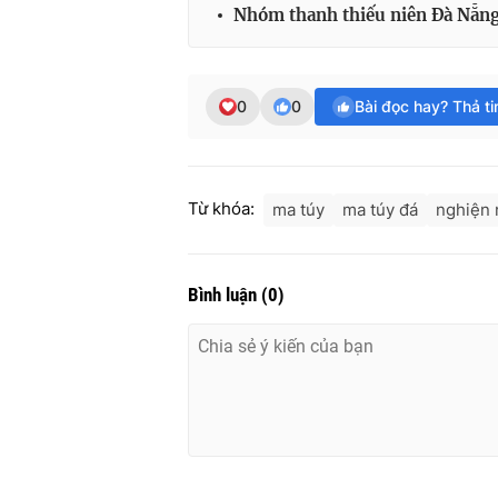
Nhóm thanh thiếu niên Đà Nẵng
0
0
Bài đọc hay? Thả t
Từ khóa:
ma túy
ma túy đá
nghiện 
Bình luận
(
0
)