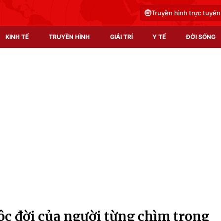
Truyền hình trực tuyến
KINH TẾ
TRUYỀN HÌNH
GIẢI TRÍ
Y TẾ
ĐỜI SỐNG
Pháp luật
Y tế
Truyền hình
Multimedia
Phim VTV
Video
Hậu trường
Shorts video
Nhân vật
Podcast
Khán giả
EMagazine
Giải sao mai
Photo
ộc đời của người từng chìm trong
Infographic