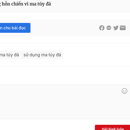
 hỗn chiến vì ma túy đá
im cho bài đọc
ma túy đá
sử dụng ma túy đá
Gửi bình luận