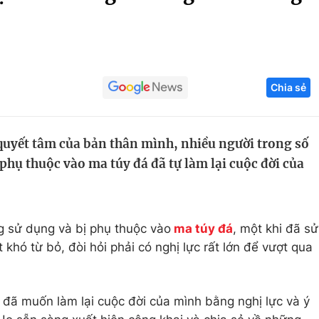
Góc ảnh
Giáo dục
Công nghệ
Chia sẻ
Tuyển sinh
Hitech Công ng
Học trực tuyến
Sản phẩm
 quyết tâm của bản thân mình, nhiều người trong số
g
Thị trường
hụ thuộc vào ma túy đá đã tự làm lại cuộc đời của
Tư vấn
g sử dụng và bị phụ thuộc vào
ma túy đá
, một khi đã sử
 khó từ bỏ, đòi hỏi phải có nghị lực rất lớn để vượt qua
ọ đã muốn làm lại cuộc đời của mình bằng nghị lực và ý