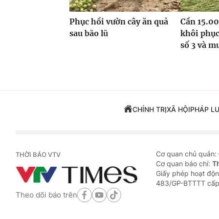
Phục hồi vườn cây ăn quả
Cần 15.00
sau bão lũ
khôi phục
số 3 và m
CHÍNH TRỊ
XÃ HỘI
PHÁP L
Cơ quan chủ quản:
THỜI BÁO VTV
Cơ quan báo chí:
T
Giấy phép hoạt độn
483/GP-BTTTT cấp
Theo dõi báo trên