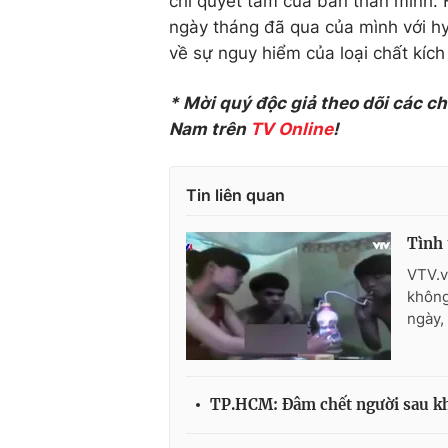
chí quyết tâm của bản thân mình. 
ngày tháng đã qua của mình với hy
về sự nguy hiểm của loại chất kích
* Mời quý độc giả theo dõi các c
Nam trên
TV Online
!
Tin liên quan
Tình 
VTV.v
không
ngày,
TP.HCM: Đâm chết người sau kh