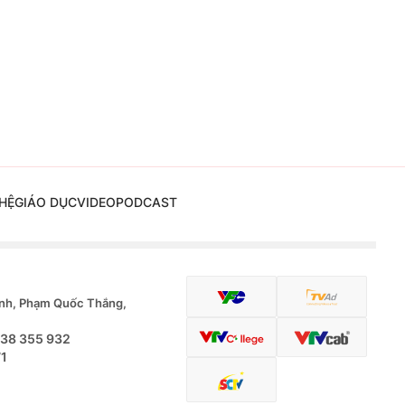
HỆ
GIÁO DỤC
VIDEO
PODCAST
nh, Phạm Quốc Thắng,
.38 355 932
71