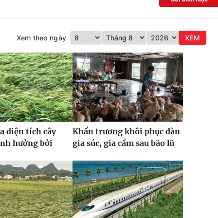
Xem theo ngày
XEM
a diện tích cây
Khẩn trương khôi phục đàn
ảnh hưởng bởi
gia súc, gia cầm sau bão lũ