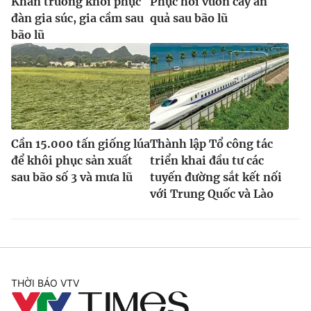
Khẩn trương khôi phục
Phục hồi vườn cây ăn
đàn gia súc, gia cầm sau
quả sau bão lũ
bão lũ
Cần 15.000 tấn giống lúa
Thành lập Tổ công tác
để khôi phục sản xuất
triển khai đầu tư các
sau bão số 3 và mưa lũ
tuyến đường sắt kết nối
với Trung Quốc và Lào
THỜI BÁO VTV