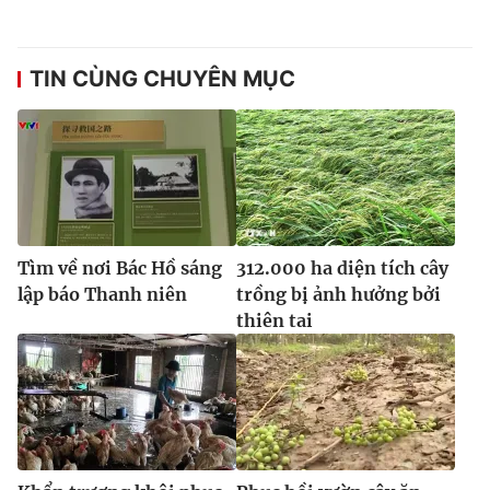
Ðiện thoại Thời báo VTV:
024.66 897 897
Email:
toasoan@vtv.vn
Liên hệ quảng cáo:
024-7300.7108
TIN CÙNG CHUYÊN MỤC
Tìm về nơi Bác Hồ sáng
312.000 ha diện tích cây
lập báo Thanh niên
trồng bị ảnh hưởng bởi
thiên tai
® Cấm sao chép dưới mọi hình thức nếu không có sự chấp
thuận bằng văn bản. Ghi rõ nguồn VTV.vn khi phát hành lại
thông tin từ website này.