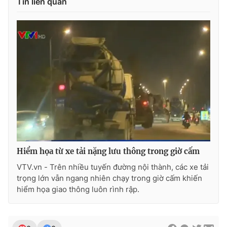
Tin liên quan
Photo
Infographic
Video
Shorts video
VTV Money
VTV Thể thao
VTV Sức khoẻ
Bất động sản
Thị trường 24h
Tấm lòng Việt
Hiểm họa từ xe tải nặng lưu thông trong giờ cấm
VTV4
Vươn mình bằng AI
VTV.vn - Trên nhiều tuyến đường nội thành, các xe tải
trọng lớn vẫn ngang nhiên chạy trong giờ cấm khiến
hiểm họa giao thông luôn rình rập.
VTV9
VTV8
Liên hệ tòa soạn
English