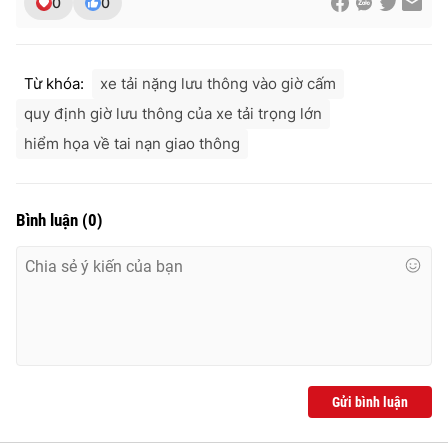
0
0
Từ khóa:
xe tải nặng lưu thông vào giờ cấm
THỜI BÁO VTV
quy định giờ lưu thông của xe tải trọng lớn
hiểm họa về tai nạn giao thông
Theo dõi báo trên
Bình luận
(
0
)
Cơ quan chủ quản:
Đài Truyền hình Việt Nam
Cơ quan báo chí:
Thời báo VTV
Giấy phép hoạt động báo in và báo điện tử số 483/GP-BTTTT
cấp ngày 29/12/2023
Tổng Biên tập:
Vũ Thanh Thủy
Phó Tổng Biên tập:
Nguyễn Thị Mỹ Hạnh, Phạm Quốc Thắng,
Gửi bình luận
Nguyễn Trọng Ninh
Tổng đài VTV:
024.38 355 931 - 024.38 355 932