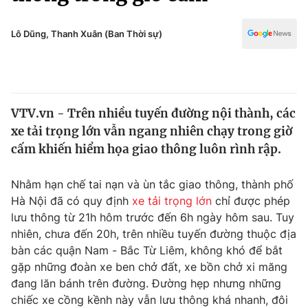
Chính trị
Truyền hình
Văn hóa - Giải trí
Lô Dũng, Thanh Xuân (Ban Thời sự)
Xã hội
Y tế
Đời sống
Pháp luật
Công nghệ
Giáo dục
VTV.vn - Trên nhiều tuyến đường nội thành, các
Y tế
xe tải trọng lớn vẫn ngang nhiên chạy trong giờ
cấm khiến hiểm họa giao thông luôn rình rập.
Thế giới
Nhằm hạn chế tai nạn và ùn tắc giao thông, thành phố
Tin tức
Hà Nội đã có quy định
xe tải trọng lớn
chỉ được phép
Kinh tế
lưu thông từ 21h hôm trước đến 6h ngày hôm sau. Tuy
Thế giới đó đây
Tài chính
nhiên, chưa đến 20h, trên nhiều tuyến đường thuộc địa
Dữ liệu và đời sống
Câu chuyện quốc tế
bàn các quận Nam - Bắc Từ Liêm, không khó để bắt
Thị trường
gặp những đoàn xe ben chở đất, xe bồn chở xi măng
Truyền hình
đang lăn bánh trên đường. Đường hẹp nhưng những
Góc doanh nghiệp
chiếc xe cồng kềnh này vẫn lưu thông khá nhanh, đôi