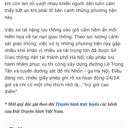
Phim VTV
khi còn len lỏi vượt nhau khiến người dân luôn cảm
Giải trí
thấy bất an khi phải đi bên cạnh những phương tiện
Hậu trường
này.
Điện ảnh
Đời sống
Nhân vật
Âm nhạc
Việc xe tải nặng lưu thông vào giờ cấm tiềm ẩn mối
Du lịch
Khán giả
hiểm họa về tai nạn giao thông. Theo lực lượng cảnh
Giáo dục
Sao
sát giao thông, việc xử lý những phương tiện này gặp
Làm đẹp
Giải sao mai
nhiều khó khăn vì nhiều xe tải trọng lớn đã được Sở
Tuyển sinh
Công nghệ
Giao thông Vận tải thành phố Hà Nội cấp phép lưu
Chất lượng cuộc sống
Học trực tuyến
hành nhằm phục vụ thi công xây dựng đường Lê Trọng
Hitech Công nghệ tương lai
Tấn và tuyến đường sắt đô thị Nhổn - ga Hà Nội. Điều
Giao lưu trực tuyến
đáng nói, nhiều giấy phép ghi rõ xe hoạt động 24/24
Sản phẩm
giờ và chỉ có một chú thích nhỏ là... "trừ giờ cao
Lịch phát sóng
Thị trường
điểm".
Tư vấn
* Mời quý độc giả theo dõi
Truyền hình trực tuyến
các kênh
Chuyên mục khác
của Đài Truyền hình Việt Nam.
Emagazine
Podcast