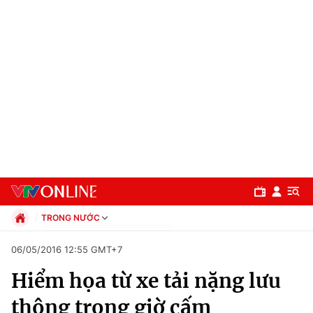
TRONG NƯỚC
Chính trị
06/05/2016 12:55 GMT+7
Xã hội
Hiểm họa từ xe tải nặng lưu
Pháp luật
Chuyên mục
Kinh tế
thông trong giờ cấm
Thể thao