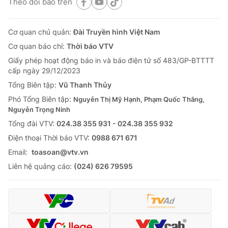
Theo dõi báo trên
Cơ quan chủ quản:
Đài Truyền hình Việt Nam
Cơ quan báo chí:
Thời báo VTV
Giấy phép hoạt động báo in và báo điện tử số 483/GP-BTTTT
cấp ngày 29/12/2023
Tổng Biên tập:
Vũ Thanh Thủy
Phó Tổng Biên tập:
Nguyễn Thị Mỹ Hạnh, Phạm Quốc Thắng,
Nguyễn Trọng Ninh
Tổng đài VTV:
024.38 355 931 - 024.38 355 932
Ðiện thoại Thời báo VTV:
0988 671 671
Email:
toasoan@vtv.vn
Liên hệ quảng cáo:
(024) 626 79595