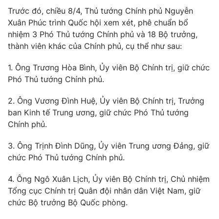
Phim VTV
Giải trí
Trước đó, chiều 8/4, Thủ tướng Chính phủ Nguyễn
Hậu trường
Xuân Phúc trình Quốc hội xem xét, phê chuẩn bổ
Điện ảnh
nhiệm 3 Phó Thủ tướng Chính phủ và 18 Bộ trưởng,
Đời sống
Nhân vật
thành viên khác của Chính phủ, cụ thể như sau:
Âm nhạc
Du lịch
Khán giả
Giáo dục
1. Ông Trương Hòa Bình, Ủy viên Bộ Chính trị, giữ chức
Sao
Làm đẹp
Phó Thủ tướng Chính phủ.
Giải sao mai
Tuyển sinh
Công nghệ
Chất lượng cuộc sống
2. Ông Vương Đình Huệ, Ủy viên Bộ Chính trị, Trưởng
Học trực tuyến
ban Kinh tế Trung ương, giữ chức Phó Thủ tướng
Hitech Công nghệ tương lai
Giao lưu trực tuyến
Chính phủ.
Sản phẩm
3. Ông Trịnh Đình Dũng, Ủy viên Trung ương Đảng, giữ
Lịch phát sóng
Thị trường
chức Phó Thủ tướng Chính phủ.
Tư vấn
4. Ông Ngô Xuân Lịch, Ủy viên Bộ Chính trị, Chủ nhiệm
Chuyên mục khác
Tổng cục Chính trị Quân đội nhân dân Việt Nam, giữ
chức Bộ trưởng Bộ Quốc phòng.
Emagazine
Podcast