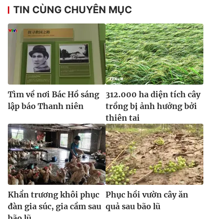
TIN CÙNG CHUYÊN MỤC
Tìm về nơi Bác Hồ sáng
312.000 ha diện tích cây
lập báo Thanh niên
trồng bị ảnh hưởng bởi
thiên tai
Khẩn trương khôi phục
Phục hồi vườn cây ăn
đàn gia súc, gia cầm sau
quả sau bão lũ
bão lũ