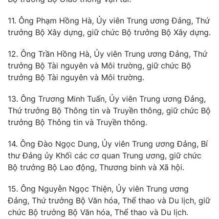
11. Ông Phạm Hồng Hà, Ủy viên Trung ương Đảng, Thứ
trưởng Bộ Xây dựng, giữ chức Bộ trưởng Bộ Xây dựng.
THỜI BÁO VTV
12. Ông Trần Hồng Hà, Ủy viên Trung ương Đảng, Thứ
trưởng Bộ Tài nguyên và Môi trường, giữ chức Bộ
Theo dõi báo trên
trưởng Bộ Tài nguyên và Môi trường.
13. Ông Trương Minh Tuấn, Ủy viên Trung ương Đảng,
Cơ quan chủ quản:
Đài Truyền hình Việt Nam
Thứ trưởng Bộ Thông tin và Truyền thông, giữ chức Bộ
Cơ quan báo chí:
Thời báo VTV
trưởng Bộ Thông tin và Truyền thông.
Giấy phép hoạt động báo in và báo điện tử số 483/GP-BTTTT
cấp ngày 29/12/2023
14. Ông Đào Ngọc Dung, Ủy viên Trung ương Đảng, Bí
thư Đảng ủy Khối các cơ quan Trung ương, giữ chức
Tổng Biên tập:
Vũ Thanh Thủy
Bộ trưởng Bộ Lao động, Thương binh và Xã hội.
Phó Tổng Biên tập:
Nguyễn Thị Mỹ Hạnh, Phạm Quốc Thắng,
Nguyễn Trọng Ninh
15. Ông Nguyễn Ngọc Thiện, Ủy viên Trung ương
Tổng đài VTV:
024.38 355 931 - 024.38 355 932
Đảng, Thứ trưởng Bộ Văn hóa, Thể thao và Du lịch, giữ
Ðiện thoại Thời báo VTV:
024.66 897 897
chức Bộ trưởng Bộ Văn hóa, Thể thao và Du lịch.