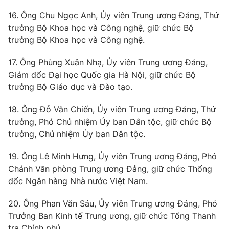
Email:
toasoan@vtv.vn
16. Ông Chu Ngọc Anh, Ủy viên Trung ương Đảng, Thứ
Liên hệ quảng cáo:
024-7300.7108
trưởng Bộ Khoa học và Công nghệ, giữ chức Bộ
trưởng Bộ Khoa học và Công nghệ.
17. Ông Phùng Xuân Nhạ, Ủy viên Trung ương Đảng,
Giám đốc Đại học Quốc gia Hà Nội, giữ chức Bộ
trưởng Bộ Giáo dục và Đào tạo.
18. Ông Đỗ Văn Chiến, Ủy viên Trung ương Đảng, Thứ
trưởng, Phó Chủ nhiệm Ủy ban Dân tộc, giữ chức Bộ
trưởng, Chủ nhiệm Ủy ban Dân tộc.
19. Ông Lê Minh Hưng, Ủy viên Trung ương Đảng, Phó
® Cấm sao chép dưới mọi hình thức nếu không có sự chấp
Chánh Văn phòng Trung ương Đảng, giữ chức Thống
thuận bằng văn bản. Ghi rõ nguồn VTV.vn khi phát hành lại
thông tin từ website này.
đốc Ngân hàng Nhà nước Việt Nam.
20. Ông Phan Văn Sáu, Ủy viên Trung ương Đảng, Phó
Trưởng Ban Kinh tế Trung ương, giữ chức Tổng Thanh
tra Chính phủ.