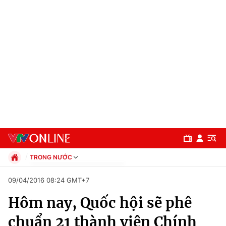
TRONG NƯỚC
Chính trị
09/04/2016 08:24 GMT+7
Xã hội
Hôm nay, Quốc hội sẽ phê
Pháp luật
Chuyên mục
Kinh tế
chuẩn 21 thành viên Chính
Thể thao