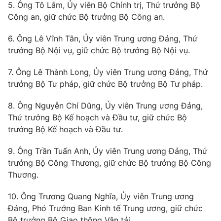
5. Ông Tô Lâm, Ủy viên Bộ Chính trị, Thứ trưởng Bộ
Photo
Infographic
Công an, giữ chức Bộ trưởng Bộ Công an.
6. Ông Lê Vĩnh Tân, Ủy viên Trung ương Đảng, Thứ
Video
Shorts video
trưởng Bộ Nội vụ, giữ chức Bộ trưởng Bộ Nội vụ.
7. Ông Lê Thành Long, Ủy viên Trung ương Đảng, Thứ
VTV Money
VTV Thể thao
trưởng Bộ Tư pháp, giữ chức Bộ trưởng Bộ Tư pháp.
VTV Sức khoẻ
Bất động sản
8. Ông Nguyễn Chí Dũng, Ủy viên Trung ương Đảng,
Thứ trưởng Bộ Kế hoạch và Đầu tư, giữ chức Bộ
trưởng Bộ Kế hoạch và Đầu tư.
Thị trường 24h
Tấm lòng Việt
9. Ông Trần Tuấn Anh, Ủy viên Trung ương Đảng, Thứ
VTV4
Vươn mình bằng AI
trưởng Bộ Công Thương, giữ chức Bộ trưởng Bộ Công
Thương.
VTV9
VTV8
10. Ông Trương Quang Nghĩa, Ủy viên Trung ương
Đảng, Phó Trưởng Ban Kinh tế Trung ương, giữ chức
Liên hệ tòa soạn
English
Bộ trưởng Bộ Giao thông Vận tải.