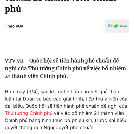
Chính trị
phủ
Truyền hình
Văn hóa - Giải trí
Xã hội
Y tế
Theo VOV
Đời sống
Pháp luật
Công nghệ
Giáo dục
Y tế
VTV.vn - Quốc hội sẽ tiến hành phê chuẩn đề
nghị của Thủ tướng Chính phủ về việc bổ nhiệm
Thế giới
21 thành viên Chính phủ.
Tin tức
Kinh tế
Hôm nay (9/4), sau khi nghe báo cáo kết quả thảo
Thế giới đó đây
luận tại Đoàn và báo cáo giải trình, tiếp thu ý kiến của
Tài chính
Dữ liệu và đời sống
đại biểu, Quốc hội sẽ tiến hành phê chuẩn đề nghị của
Câu chuyện quốc tế
Thị trường
Thủ tướng Chính phủ
về việc bổ nhiệm 21 thành viên
Chính phủ bằng hình thức bỏ phiếu kín, trước khi biểu
Truyền hình
Góc doanh nghiệp
quyết thông qua Nghị quyết phê chuẩn.