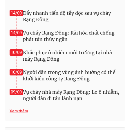
Đẩy nhanh tiến độ tẩy độc sau vụ cháy
14/09
Rạng Đông
THỜI BÁO VTV
Vụ cháy Rạng Đông: Rải hóa chất chống
14/09
phát tán thủy ngân
Khắc phục ô nhiễm môi trường tại nhà
10/09
Theo dõi báo trên
máy Rạng Đông
Người dân trong vùng ảnh hưởng có thể
10/09
Cơ quan chủ quản:
Đài Truyền hình Việt Nam
khởi kiện công ty Rạng Đông
Cơ quan báo chí:
Thời báo VTV
Giấy phép hoạt động báo in và báo điện tử số 483/GP-BTTTT
Vụ cháy nhà máy Rạng Đông: Lo ô nhiễm,
09/09
cấp ngày 29/12/2023
người dân di tản lánh nạn
Tổng Biên tập:
Vũ Thanh Thủy
Phó Tổng Biên tập:
Xem thêm
Nguyễn Thị Mỹ Hạnh, Phạm Quốc Thắng,
Nguyễn Trọng Ninh
Tổng đài VTV:
024.38 355 931 - 024.38 355 932