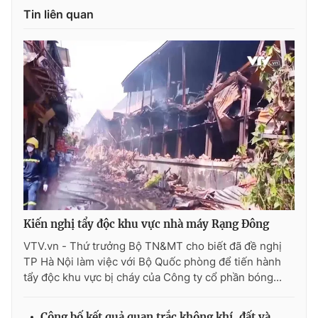
Ðiện thoại Thời báo VTV:
024.66 897 897
Tin liên quan
Email:
toasoan@vtv.vn
Liên hệ quảng cáo:
024-7300.7108
Kiến nghị tẩy độc khu vực nhà máy Rạng Đông
VTV.vn - Thứ trưởng Bộ TN&MT cho biết đã đề nghị
® Cấm sao chép dưới mọi hình thức nếu không có sự chấp
TP Hà Nội làm việc với Bộ Quốc phòng để tiến hành
thuận bằng văn bản. Ghi rõ nguồn VTV.vn khi phát hành lại
thông tin từ website này.
tẩy độc khu vực bị cháy của Công ty cổ phần bóng...
Công bố kết quả quan trắc không khí, đất và