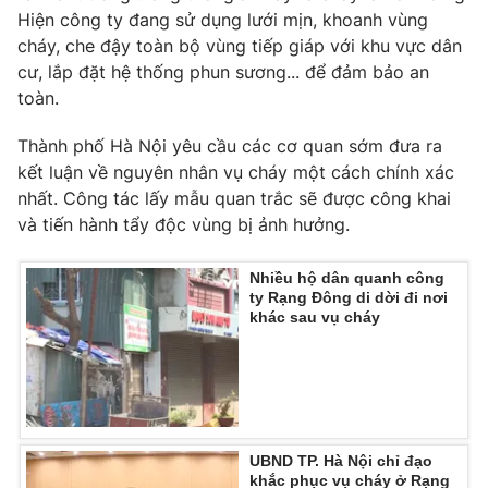
Phim VTV
Hiện công ty đang sử dụng lưới mịn, khoanh vùng
Giải trí
cháy, che đậy toàn bộ vùng tiếp giáp với khu vực dân
Hậu trường
Điện ảnh
cư, lắp đặt hệ thống phun sương... để đảm bảo an
Đời sống
Nhân vật
toàn.
Âm nhạc
Du lịch
Khán giả
Thành phố Hà Nội yêu cầu các cơ quan sớm đưa ra
Giáo dục
Sao
kết luận về nguyên nhân vụ cháy một cách chính xác
Làm đẹp
Giải sao mai
Tuyển sinh
nhất. Công tác lấy mẫu quan trắc sẽ được công khai
Công nghệ
Chất lượng cuộc sống
và tiến hành tẩy độc vùng bị ảnh hưởng.
Học trực tuyến
Hitech Công nghệ tương lai
Giao lưu trực tuyến
Nhiều hộ dân quanh công
ty Rạng Đông di dời đi nơi
Sản phẩm
khác sau vụ cháy
Lịch phát sóng
Thị trường
Tư vấn
Chuyên mục khác
Emagazine
Podcast
UBND TP. Hà Nội chỉ đạo
khắc phục vụ cháy ở Rạng