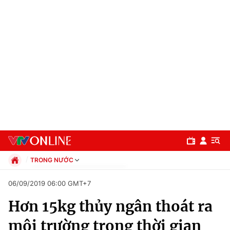
TRONG NƯỚC
Chính trị
06/09/2019 06:00 GMT+7
Xã hội
Hơn 15kg thủy ngân thoát ra
Pháp luật
Chuyên mục
Kinh tế
môi trường trong thời gian
Thể thao