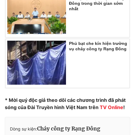
Đông trong thời gian sớm
nhất
Photo
Infographic
Video
Shorts video
Phủ bạt che kín hiện trường
VTV Money
VTV Thể thao
vụ cháy công ty Rạng Đông
VTV Sức khoẻ
Bất động sản
Thị trường 24h
Tấm lòng Việt
VTV4
Vươn mình bằng AI
* Mời quý độc giả theo dõi các chương trình đã phát
sóng của Đài Truyền hình Việt Nam trên
TV Online
!
VTV9
VTV8
Cháy công ty Rạng Đông
Dòng sự kiện:
Liên hệ tòa soạn
English