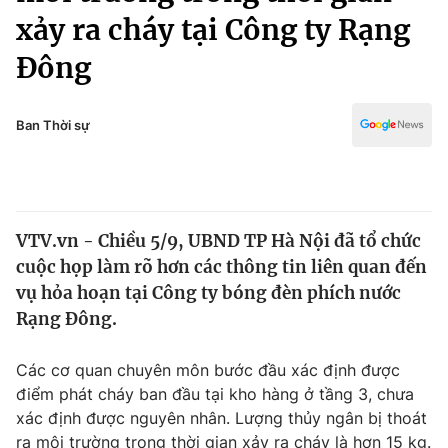
Chính trị
xảy ra cháy tại Công ty Rạng
Truyền hình
Văn hóa - Giải trí
Đông
Xã hội
Y tế
Đời sống
Pháp luật
Ban Thời sự
Công nghệ
Giáo dục
Y tế
Thế giới
VTV.vn - Chiều 5/9, UBND TP Hà Nội đã tổ chức
cuộc họp làm rõ hơn các thông tin liên quan đến
Tin tức
vụ hỏa hoạn tại Công ty bóng đèn phích nước
Kinh tế
Rạng Đông.
Thế giới đó đây
Tài chính
Dữ liệu và đời sống
Câu chuyện quốc tế
Các cơ quan chuyên môn bước đầu xác định được
Thị trường
điểm phát cháy ban đầu tại kho hàng ở tầng 3, chưa
Truyền hình
Góc doanh nghiệp
xác định được nguyên nhân. Lượng thủy ngân bị thoát
ra môi trường trong thời gian xảy ra cháy là hơn 15 kg.