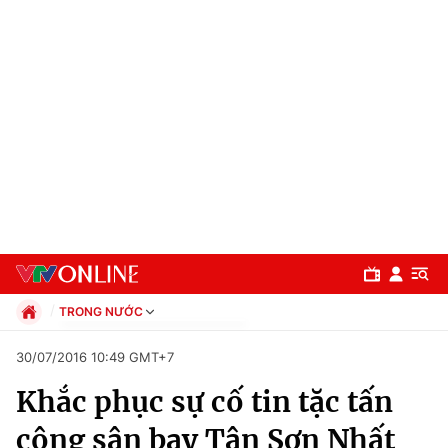
TRONG NƯỚC
Chính trị
30/07/2016 10:49 GMT+7
Xã hội
Khắc phục sự cố tin tặc tấn
Pháp luật
Chuyên mục
Kinh tế
công sân bay Tân Sơn Nhất
Thể thao