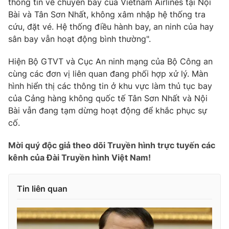
thông tin về chuyến bay của Vietnam Airlines tại Nội
Phim VTV
Giải trí
Bài và Tân Sơn Nhất, không xâm nhập hệ thống tra
Hậu trường
cứu, đặt vé. Hệ thống điều hành bay, an ninh của hay
Điện ảnh
sân bay vẫn hoạt động bình thường".
Đời sống
Nhân vật
Âm nhạc
Hiện Bộ GTVT và Cục An ninh mạng của Bộ Công an
Du lịch
Khán giả
Giáo dục
Sao
cùng các đơn vị liên quan đang phối hợp xử lý. Màn
Làm đẹp
Giải sao mai
hình hiển thị các thông tin ở khu vực làm thủ tục bay
Tuyển sinh
của Cảng hàng không quốc tế Tân Sơn Nhất và Nội
Công nghệ
Chất lượng cuộc sống
Bài vẫn đang tạm dừng hoạt động để khắc phục sự
Học trực tuyến
Hitech Công nghệ tương lai
cố.
Giao lưu trực tuyến
Sản phẩm
Mời quý độc giả theo dõi Truyền hình trực tuyến các
kênh của Đài Truyền hình Việt Nam!
Lịch phát sóng
Thị trường
Tư vấn
Tin liên quan
Chuyên mục khác
Emagazine
Podcast