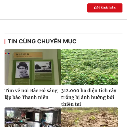
Ðiện thoại Thời báo VTV:
024.66 897 897
Gửi bình luận
Email:
toasoan@vtv.vn
Liên hệ quảng cáo:
024-7300.7108
TIN CÙNG CHUYÊN MỤC
Tìm về nơi Bác Hồ sáng
312.000 ha diện tích cây
lập báo Thanh niên
trồng bị ảnh hưởng bởi
® Cấm sao chép dưới mọi hình thức nếu không có sự chấp
thiên tai
thuận bằng văn bản. Ghi rõ nguồn VTV.vn khi phát hành lại
thông tin từ website này.