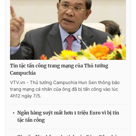
Photo
Infographic
Video
Shorts video
VTV Money
VTV Thể thao
VTV Sức khoẻ
Bất động sản
Tin tặc tấn công trang mạng của Thủ tướng
Campuchia
Thị trường 24h
Tấm lòng Việt
VTV.vn - Thủ tướng Campuchia Hun Sen thông báo
trang mạng cá nhân của ông đã bị tấn công vào lúc
4h12 ngày 7/5.
VTV4
Vươn mình bằng AI
Ngân hàng suýt mất hơn 1 triệu Euro vì bị tin
VTV9
VTV8
tặc tấn công
Liên hệ tòa soạn
English