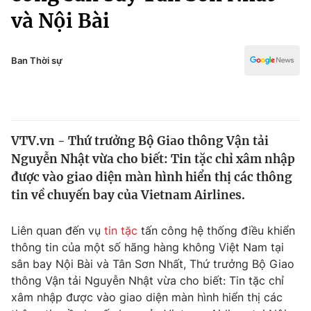
Chính trị
và Nội Bài
Truyền hình
Văn hóa - Giải trí
Xã hội
Y tế
Ban Thời sự
Đời sống
Pháp luật
Công nghệ
Giáo dục
Y tế
VTV.vn - Thứ trưởng Bộ Giao thông Vận tải
Nguyễn Nhật vừa cho biết: Tin tặc chỉ xâm nhập
Thế giới
được vào giao diện màn hình hiển thị các thông
Tin tức
tin về chuyến bay của Vietnam Airlines.
Kinh tế
Thế giới đó đây
Liên quan đến vụ
tin tặc
tấn công hệ thống điều khiển
Tài chính
Dữ liệu và đời sống
thông tin của một số hãng hàng không Việt Nam tại
Câu chuyện quốc tế
Thị trường
sân bay Nội Bài và Tân Sơn Nhất, Thứ trưởng Bộ Giao
thông Vận tải Nguyễn Nhật vừa cho biết: Tin tặc chỉ
Truyền hình
Góc doanh nghiệp
xâm nhập được vào giao diện màn hình hiển thị các