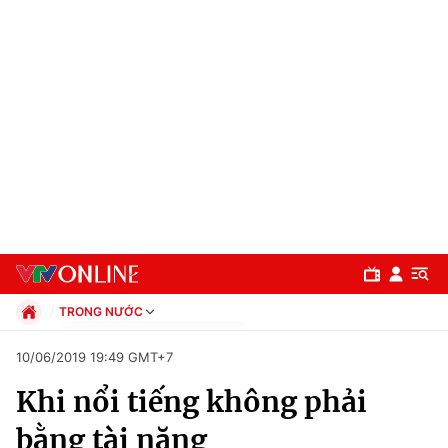
TRONG NƯỚC
Chính trị
10/06/2019 19:49 GMT+7
Xã hội
Khi nổi tiếng không phải
Pháp luật
Chuyên mục
Kinh tế
bằng tài năng
Thể thao