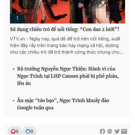
Ðiện thoại Thời báo VTV:
024.66 897 897
Email:
toasoan@vtv.vn
Liên hệ quảng cáo:
024-7300.7108
Sử dụng chiêu trò để nổi tiếng: “Con dao 2 lưỡi”!
VTV.vn - Ngày nay, quá dễ để trở nên nổi tiếng, xuất
hiện đầy rẫy trên trang báo hay mạng xã hội, dường
như các chiêu trò đã trở thành công thức chung cho...
Bộ trưởng Nguyễn Ngọc Thiện: Hành vi của
Ngọc Trinh tại LHP Cannes phải bị phê phán,
lên án
Ăn mặc "táo bạo", Ngọc Trinh khuấy đảo
® Cấm sao chép dưới mọi hình thức nếu không có sự chấp
Google tuần qua
thuận bằng văn bản. Ghi rõ nguồn VTV.vn khi phát hành lại
thông tin từ website này.
0
0