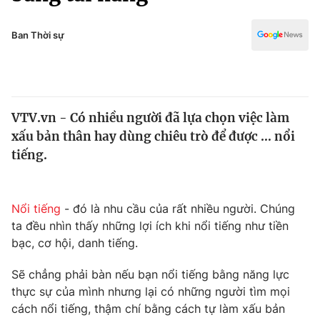
Chính trị
Truyền hình
Văn hóa - Giải trí
Ban Thời sự
Xã hội
Y tế
Đời sống
Pháp luật
Công nghệ
Giáo dục
VTV.vn - Có nhiều người đã lựa chọn việc làm
Y tế
xấu bản thân hay dùng chiêu trò để được … nổi
tiếng.
Thế giới
Tin tức
Nổi tiếng
- đó là nhu cầu của rất nhiều người. Chúng
Kinh tế
ta đều nhìn thấy những lợi ích khi nổi tiếng như tiền
Thế giới đó đây
Tài chính
bạc, cơ hội, danh tiếng.
Dữ liệu và đời sống
Câu chuyện quốc tế
Thị trường
Sẽ chẳng phải bàn nếu bạn nổi tiếng bằng năng lực
thực sự của mình nhưng lại có những người tìm mọi
Truyền hình
Góc doanh nghiệp
cách nổi tiếng, thậm chí bằng cách tự làm xấu bản