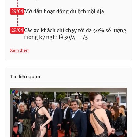
Mở dần hoạt động du lịch nội địa
29/04
THỜI BÁO VTV
Các xe khách chỉ chạy tối đa 50% số lượng
29/04
trong kỳ nghỉ lễ 30/4 - 1/5
Xem thêm
Theo dõi báo trên
Tin liên quan
Cơ quan chủ quản:
Đài Truyền hình Việt Nam
Cơ quan báo chí:
Thời báo VTV
Giấy phép hoạt động báo in và báo điện tử số 483/GP-BTTTT
cấp ngày 29/12/2023
Tổng Biên tập:
Vũ Thanh Thủy
Phó Tổng Biên tập:
Nguyễn Thị Mỹ Hạnh, Phạm Quốc Thắng,
Nguyễn Trọng Ninh
Tổng đài VTV:
024.38 355 931 - 024.38 355 932