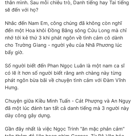
Phim VTV
thân mình. Sau mỗi chiêu trò, Danh tiếng hay Tai tiếng
Giải trí
sẽ đến với họ?
Hậu trường
Điện ảnh
Nhắc đến Nam Em, công chúng đã không còn nghĩ
Đời sống
Nhân vật
đến một Hoa khôi Đồng Bằng sông Cửu Long mà chỉ
Âm nhạc
Du lịch
nhớ tới kẻ thứ 3 khi phát ngôn về tình cảm cô dành
Khán giả
Giáo dục
Sao
cho Trường Giang - người yêu của Nhã Phương lúc
Làm đẹp
Giải sao mai
bấy giờ.
Tuyển sinh
Công nghệ
Chất lượng cuộc sống
Số người biết đến Phan Ngọc Luân là một nam ca sĩ
Học trực tuyến
Hitech Công nghệ tương lai
có lẽ ít hơn số người biết rằng anh chàng này từng
Giao lưu trực tuyến
phát ngôn bừa bãi về chuyện tình cảm với Đàm Vĩnh
Sản phẩm
Hưng.
Lịch phát sóng
Thị trường
Chuyện giữa Kiều Minh Tuấn - Cát Phượng và An Ngụy
đã một lúc đánh tan tất cả danh tiếng mà 3 người này
Tư vấn
dày công gây dựng.
Chuyên mục khác
Emagazine
Podcast
Gần đây nhất là việc Ngọc Trinh "ăn mặc phản cảm"