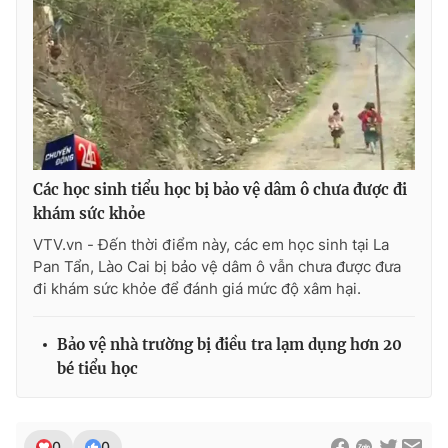
THỜI BÁO VTV
Các học sinh tiểu học bị bảo vệ dâm ô chưa được đi
Theo dõi báo trên
khám sức khỏe
VTV.vn - Đến thời điểm này, các em học sinh tại La
Cơ quan chủ quản:
Đài Truyền hình Việt Nam
Pan Tẩn, Lào Cai bị bảo vệ dâm ô vẫn chưa được đưa
Cơ quan báo chí:
Thời báo VTV
đi khám sức khỏe để đánh giá mức độ xâm hại.
Giấy phép hoạt động báo in và báo điện tử số 483/GP-BTTTT
cấp ngày 29/12/2023
Bảo vệ nhà trường bị điều tra lạm dụng hơn 20
Tổng Biên tập:
Vũ Thanh Thủy
bé tiểu học
Phó Tổng Biên tập:
Nguyễn Thị Mỹ Hạnh, Phạm Quốc Thắng,
Nguyễn Trọng Ninh
Tổng đài VTV:
024.38 355 931 - 024.38 355 932
0
0