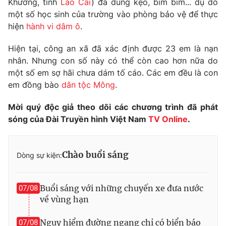
Khương, tỉnh
Lào Cai
) đã dùng kẹo, bim bim... dụ dỗ
Phim VTV
Giải trí
một số học sinh của trường vào phòng bảo vệ để thực
Hậu trường
hiện
hành vi dâm ô
.
Điện ảnh
Đời sống
Nhân vật
Hiện tại, công an xã đã xác định được 23 em là nạn
Âm nhạc
nhân. Nhưng con số này có thể còn cao hơn nữa do
Du lịch
Khán giả
Giáo dục
Sao
một số em sợ hãi chưa dám tố cáo. Các em đều là con
Làm đẹp
Giải sao mai
em đồng bào
dân tộc Mông
.
Tuyển sinh
Công nghệ
Chất lượng cuộc sống
Mời quý độc giả theo dõi các chương trình đã phát
Học trực tuyến
sóng của Đài Truyền hình Việt Nam
TV Online
.
Hitech Công nghệ tương lai
Giao lưu trực tuyến
Sản phẩm
Chào buổi sáng
Dòng sự kiện:
Lịch phát sóng
Thị trường
Tư vấn
Buổi sáng với những chuyến xe đưa nước
07/08
Chuyên mục khác
về vùng hạn
Emagazine
Podcast
Nguy hiểm đường ngang chỉ có biển báo
07/08