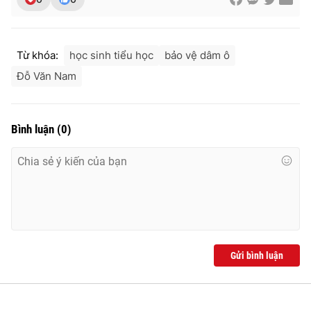
Ðiện thoại Thời báo VTV:
024.66 897 897
Email:
toasoan@vtv.vn
Liên hệ quảng cáo:
024-7300.7108
Từ khóa:
học sinh tiểu học
bảo vệ dâm ô
Đỗ Văn Nam
Bình luận
(
0
)
® Cấm sao chép dưới mọi hình thức nếu không có sự chấp
Gửi bình luận
thuận bằng văn bản. Ghi rõ nguồn VTV.vn khi phát hành lại
thông tin từ website này.