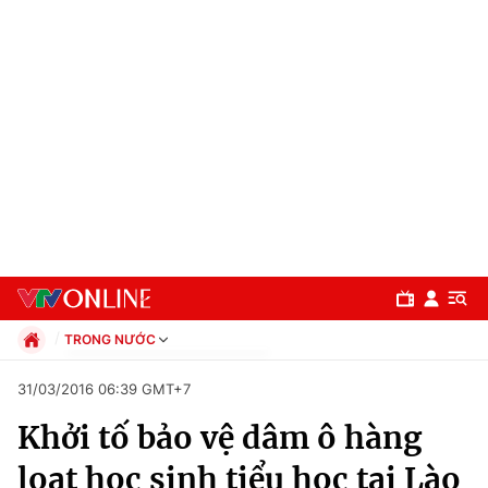
TRONG NƯỚC
Chính trị
31/03/2016 06:39 GMT+7
Xã hội
Khởi tố bảo vệ dâm ô hàng
Pháp luật
Chuyên mục
Kinh tế
loạt học sinh tiểu học tại Lào
Thể thao