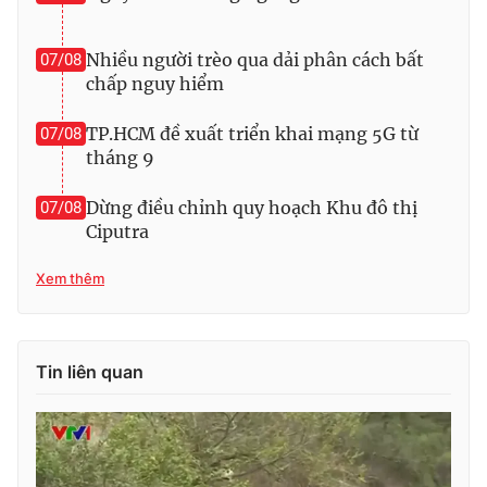
Photo
Infographic
Nhiều người trèo qua dải phân cách bất
07/08
chấp nguy hiểm
Video
Shorts video
TP.HCM đề xuất triển khai mạng 5G từ
07/08
tháng 9
VTV Money
VTV Thể thao
Dừng điều chỉnh quy hoạch Khu đô thị
07/08
VTV Sức khoẻ
Bất động sản
Ciputra
Xem thêm
Thị trường 24h
Tấm lòng Việt
VTV4
Vươn mình bằng AI
Tin liên quan
VTV9
VTV8
Liên hệ tòa soạn
English