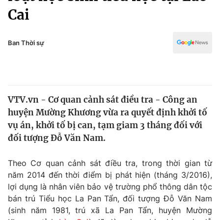
Chính trị
Cai
Truyền hình
Văn hóa - Giải trí
Xã hội
Y tế
Ban Thời sự
Đời sống
Pháp luật
Công nghệ
Giáo dục
Y tế
VTV.vn - Cơ quan cảnh sát điều tra - Công an
huyện Mường Khương vừa ra quyết định khởi tố
Thế giới
vụ án, khởi tố bị can, tạm giam 3 tháng đối với
Tin tức
đối tượng Đỗ Văn Nam.
Kinh tế
Thế giới đó đây
Theo Cơ quan cảnh sát điều tra, trong thời gian từ
Tài chính
Dữ liệu và đời sống
năm 2014 đến thời điểm bị phát hiện (tháng 3/2016),
Câu chuyện quốc tế
Thị trường
lợi dụng là nhân viên bảo vệ trường phổ thông dân tộc
bán trú Tiểu học La Pan Tẩn, đối tượng Đỗ Văn Nam
Truyền hình
Góc doanh nghiệp
(sinh năm 1981, trú xã La Pan Tẩn, huyện Mường