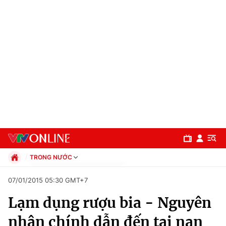
TRONG NƯỚC
Chính trị
07/01/2015 05:30 GMT+7
Xã hội
Lạm dụng rượu bia - Nguyên
Pháp luật
Chuyên mục
Kinh tế
nhân chính dẫn đến tai nạn
Thể thao