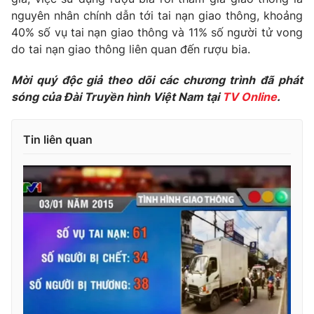
Phim VTV
Giải trí
nguyên nhân chính dẫn tới tai nạn giao thông, khoảng
Hậu trường
40% số vụ tai nạn giao thông và 11% số người tử vong
Điện ảnh
do tai nạn giao thông liên quan đến rượu bia.
Đời sống
Nhân vật
Âm nhạc
Mời quý độc giả theo dõi các chương trình đã phát
Du lịch
Khán giả
Giáo dục
sóng của Đài Truyền hình Việt Nam tại
TV Online
.
Sao
Làm đẹp
Giải sao mai
Tuyển sinh
Công nghệ
Tin liên quan
Chất lượng cuộc sống
Học trực tuyến
Hitech Công nghệ tương lai
Giao lưu trực tuyến
Sản phẩm
Lịch phát sóng
Thị trường
Tư vấn
Chuyên mục khác
Emagazine
Podcast