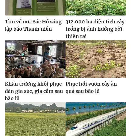
Ðiện thoại Thời báo VTV:
024.66 897 897
Email:
toasoan@vtv.vn
Liên hệ quảng cáo:
024-7300.7108
Tìm về nơi Bác Hồ sáng
312.000 ha diện tích cây
lập báo Thanh niên
trồng bị ảnh hưởng bởi
thiên tai
Khẩn trương khôi phục
Phục hồi vườn cây ăn
đàn gia súc, gia cầm sau
quả sau bão lũ
bão lũ
® Cấm sao chép dưới mọi hình thức nếu không có sự chấp
thuận bằng văn bản. Ghi rõ nguồn VTV.vn khi phát hành lại
thông tin từ website này.