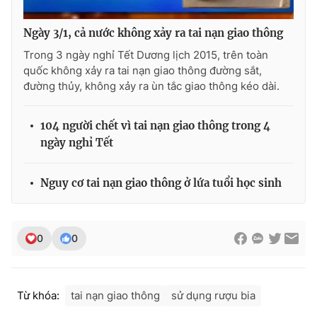
Photo
Infographic
Ngày 3/1, cả nước không xảy ra tai nạn giao thông
Trong 3 ngày nghỉ Tết Dương lịch 2015, trên toàn
Video
Shorts video
quốc không xảy ra tai nạn giao thông đường sắt,
đường thủy, không xảy ra ùn tắc giao thông kéo dài.
VTV Money
VTV Thể thao
104 người chết vì tai nạn giao thông trong 4
ngày nghỉ Tết
VTV Sức khoẻ
Bất động sản
Nguy cơ tai nạn giao thông ở lứa tuổi học sinh
Thị trường 24h
Tấm lòng Việt
VTV4
Vươn mình bằng AI
0
0
VTV9
VTV8
Từ khóa:
tai nạn giao thông
sử dụng rượu bia
Liên hệ tòa soạn
English