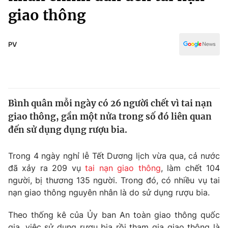
Chính trị
giao thông
Truyền hình
Văn hóa - Giải trí
Xã hội
Y tế
PV
Đời sống
Pháp luật
Công nghệ
Giáo dục
Y tế
Bình quân mỗi ngày có 26 người chết vì tai nạn
giao thông, gần một nửa trong số đó liên quan
Thế giới
đến sử dụng dụng rượu bia.
Tin tức
Kinh tế
Trong 4 ngày nghỉ lễ Tết Dương lịch vừa qua, cả nước
Thế giới đó đây
đã xảy ra 209 vụ
tai nạn giao thông
, làm chết 104
Tài chính
Dữ liệu và đời sống
người, bị thương 135 người. Trong đó, có nhiều vụ tai
Câu chuyện quốc tế
Thị trường
nạn giao thông nguyên nhân là do sử dụng rượu bia.
Truyền hình
Góc doanh nghiệp
Theo thống kê của Ủy ban An toàn giao thông quốc
gia, việc sử dụng rượu bia rồi tham gia giao thông là