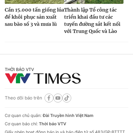
Cần 15.000 tấn giống lúa
Thành lập Tổ công tác
để khôi phục sản xuất
triển khai đầu tư các
sau bão số 3 và mưa lũ
tuyến đường sắt kết nối
với Trung Quốc và Lào
THỜI BÁO VTV
Theo dõi báo trên
Cơ quan chủ quản:
Đài Truyền hình Việt Nam
Cơ quan báo chí:
Thời báo VTV
Giấy phép hoạt động báo in và báo điện tử số 483/GP-BTTTT