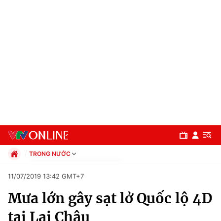
TRONG NƯỚC
Chính trị
11/07/2019 13:42 GMT+7
Xã hội
Mưa lớn gây sạt lở Quốc lộ 4D
Pháp luật
Chuyên mục
Kinh tế
tại Lai Châu
Thể thao