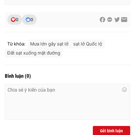
Ðiện thoại Thời báo VTV:
024.66 897 897
Email:
toasoan@vtv.vn
0
0
Liên hệ quảng cáo:
024-7300.7108
Từ khóa:
Mưa lớn gây sạt lở
sạt lở Quốc lộ
Đất sạt xuống mặt đường
Bình luận
(
0
)
® Cấm sao chép dưới mọi hình thức nếu không có sự chấp
thuận bằng văn bản. Ghi rõ nguồn VTV.vn khi phát hành lại
thông tin từ website này.
Gửi bình luận