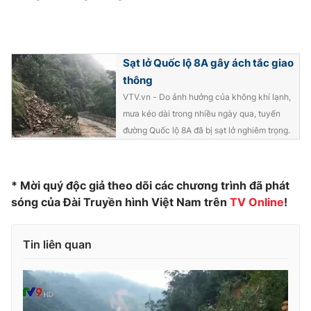
Photo
Infographic
Video
Shorts video
Sạt lở Quốc lộ 8A gây ách tắc giao
thông
VTV.vn - Do ảnh hưởng của không khí lạnh,
VTV Money
VTV Thể thao
mưa kéo dài trong nhiều ngày qua, tuyến
đường Quốc lộ 8A đã bị sạt lở nghiêm trọng.
VTV Sức khoẻ
Bất động sản
Thị trường 24h
Tấm lòng Việt
* Mời quý độc giả theo dõi các chương trình đã phát
sóng của Đài Truyền hình Việt Nam trên
TV Online
!
VTV4
Vươn mình bằng AI
Tin liên quan
VTV9
VTV8
Liên hệ tòa soạn
English