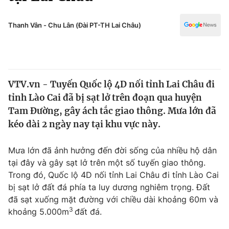
Chính trị
Truyền hình
Văn hóa - Giải trí
Thanh Vân - Chu Lân (Đài PT-TH Lai Châu)
Xã hội
Y tế
Đời sống
Pháp luật
Công nghệ
Giáo dục
VTV.vn - Tuyến Quốc lộ 4D nối tỉnh Lai Châu đi
Y tế
tỉnh Lào Cai đã bị sạt lở trên đoạn qua huyện
Tam Đường, gây ách tắc giao thông. Mưa lớn đã
Thế giới
kéo dài 2 ngày nay tại khu vực này.
Tin tức
Mưa lớn đã ảnh hưởng đến đời sống của nhiều hộ dân
Kinh tế
tại đây và gây sạt lở trên một số tuyến giao thông.
Thế giới đó đây
Tài chính
Trong đó, Quốc lộ 4D nối tỉnh Lai Châu đi tỉnh Lào Cai
Dữ liệu và đời sống
Câu chuyện quốc tế
bị sạt lở đất đá phía ta luy dương nghiêm trọng. Đất
Thị trường
đã sạt xuống mặt đường với chiều dài khoảng 60m và
Truyền hình
3
khoảng 5.000m
đất đá.
Góc doanh nghiệp