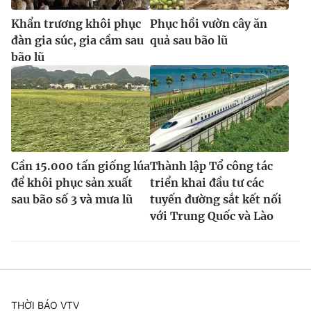
Khẩn trương khôi phục
Phục hồi vườn cây ăn
đàn gia súc, gia cầm sau
quả sau bão lũ
bão lũ
Cần 15.000 tấn giống lúa
Thành lập Tổ công tác
để khôi phục sản xuất
triển khai đầu tư các
sau bão số 3 và mưa lũ
tuyến đường sắt kết nối
với Trung Quốc và Lào
THỜI BÁO VTV