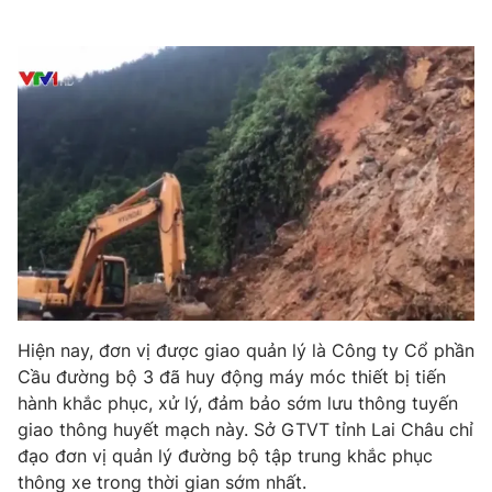
Phim VTV
Giải trí
Hậu trường
Điện ảnh
Đời sống
Nhân vật
Âm nhạc
Du lịch
Khán giả
Giáo dục
Sao
Làm đẹp
Giải sao mai
Tuyển sinh
Công nghệ
Chất lượng cuộc sống
Học trực tuyến
Hitech Công nghệ tương lai
Giao lưu trực tuyến
Sản phẩm
Lịch phát sóng
Thị trường
Hiện nay, đơn vị được giao quản lý là Công ty Cổ phần
Cầu đường bộ 3 đã huy động máy móc thiết bị tiến
Tư vấn
hành khắc phục, xử lý, đảm bảo sớm lưu thông tuyến
Chuyên mục khác
giao thông huyết mạch này. Sở GTVT tỉnh Lai Châu chỉ
đạo đơn vị quản lý đường bộ tập trung khắc phục
Emagazine
Podcast
thông xe trong thời gian sớm nhất.