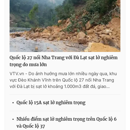
THỜI BÁO VTV
Theo dõi báo trên
Quốc lộ 27 nối Nha Trang với Đà Lạt sạt lở nghiêm
trọng do mưa lớn
Cơ quan chủ quản:
Đài Truyền hình Việt Nam
VTV.vn - Do ảnh hưởng mưa lớn nhiều ngày qua, khu
vực Đèo Khánh Vĩnh trên Quốc lộ 27 nối Nha Trang
Cơ quan báo chí:
Thời báo VTV
với Đà Lạt bị sạt lở khoảng 1.000m3 đất đá, giao...
Giấy phép hoạt động báo in và báo điện tử số 483/GP-BTTTT
cấp ngày 29/12/2023
Quốc lộ 15A sạt lở nghiêm trọng
Tổng Biên tập:
Vũ Thanh Thủy
Phó Tổng Biên tập:
Nguyễn Thị Mỹ Hạnh, Phạm Quốc Thắng,
Nguyễn Trọng Ninh
Nhiều điểm sạt lở nghiêm trọng trên Quốc lộ 6
Tổng đài VTV:
024.38 355 931 - 024.38 355 932
và Quốc lộ 37