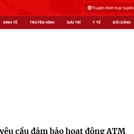
Truyền hình trực tuyến
KINH TẾ
TRUYỀN HÌNH
GIẢI TRÍ
Y TẾ
ĐỜI SỐNG
Pháp luật
Y tế
Truyền hình
Multimedia
Phim VTV
Video
Hậu trường
Shorts video
Nhân vật
Podcast
Khán giả
EMagazine
Giải sao mai
Photo
yêu cầu đảm bảo hoạt động ATM
Infographic