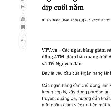
dịp cuối năm
0
Xuân Dung (Ban Thời sự)
28/12/2019 13:
Giải trí
Đời sống
Điện ảnh
Du lịch
Âm nhạc
Làm đẹp
VTV.vn - Các ngân hàng giám sát
Sao
Chất lượng cuộc sốn
động ATM, đảm bảo mạng lưới A
và Tết Nguyên đán.
Đây là yêu cầu của Ngân hàng Nh
Các ngân hàng cần chủ động làm vi
lương hợp lý, xây dựng phương án d
truyền, quảng bá, hướng dẫn khác
mặt nhằm giảm việc rút tiền mặt t