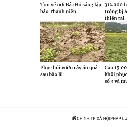
Tìm về nơi Bác Hồ sáng lập
312.000 h
báo Thanh niên
trồng bị 
thiên tai
Phục hồi vườn cây ăn quả
Cần 15.00
sau bão lũ
khôi phục
số 3 và m
CHÍNH TRỊ
XÃ HỘI
PHÁP L