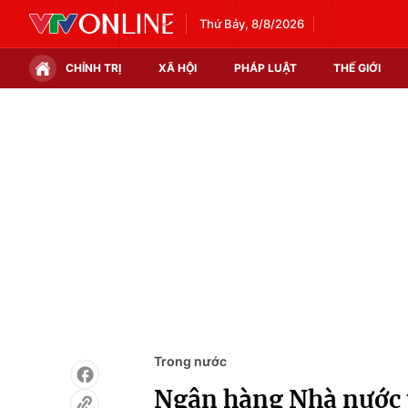
Thứ Bảy, 8/8/2026
CHÍNH TRỊ
XÃ HỘI
PHÁP LUẬT
THẾ GIỚI
Chính trị
Xã hội
Thế giới
Kinh tế
Tin tức
Tài chính
Thế giới đó đây
Thị trường
Câu chuyện quốc tế
Góc doanh nghiệp
Dữ liệu và đời sống
Trong nước
Ngân hàng Nhà nước 