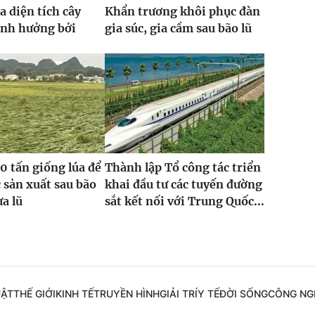
a diện tích cây
Khẩn trương khôi phục đàn
ảnh hưởng bởi
gia súc, gia cầm sau bão lũ
0 tấn giống lúa để
Thành lập Tổ công tác triển
 sản xuất sau bão
khai đầu tư các tuyến đường
ưa lũ
sắt kết nối với Trung Quốc...
UẬT
THẾ GIỚI
KINH TẾ
TRUYỀN HÌNH
GIẢI TRÍ
Y TẾ
ĐỜI SỐNG
CÔNG NG