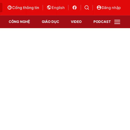
Cổng thông tin
English
Đăng nhập
CÔNG NGHỆ
GIÁO DỤC
VIDEO
PODCAST
VTV Money
VTV Thể thao
VTV Sức khoẻ
Bất động sản
Thị trường 24h
Tấm lòng Việt
Vươn mình bằng AI
VTV4
VTV8
VTV9
Lịch phát sóng
Giao lưu trực tuyến
Sự kiện