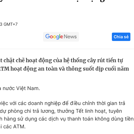
Góc ảnh
13 GMT+7
Giáo dục
Công nghệ
Chia sẻ
Tuyển sinh
Hitech Công ng
Học trực tuyến
Sản phẩm
 chặt chẽ hoạt động của hệ thống cây rút tiền tự
g
Thị trường
TM hoạt động an toàn và thông suốt dịp cuối năm
Tư vấn
à nước Việt Nam.
ệc với các doanh nghiệp để điều chỉnh thời gian trả
ự phòng chi trả lương, thưởng Tết linh hoạt, tuyên
h hàng sử dụng các dịch vụ thanh toán không dùng tiền
ại các ATM.