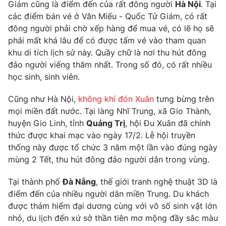
Phim VTV
Giám cũng là điểm đến của rất đông người
Hà Nội
. Tại
Giải trí
các điểm bán vé ở Văn Miếu - Quốc Tử Giám, có rất
Hậu trường
đông người phải chờ xếp hàng để mua vé, có lẽ họ sẽ
Điện ảnh
Đời sống
phải mất khá lâu để có được tấm vé vào tham quan
Nhân vật
Âm nhạc
khu di tích lịch sử này. Quầy chữ là nơi thu hút đông
Du lịch
Khán giả
đảo người viếng thăm nhất. Trong số đó, có rất nhiều
Giáo dục
Sao
học sinh, sinh viên.
Làm đẹp
Giải sao mai
Tuyển sinh
Công nghệ
Cũng như Hà Nội,
không khí đón Xuân
tưng bừng trên
Chất lượng cuộc sống
Học trực tuyến
mọi miền đất nước. Tại làng Nhĩ Trung, xã Gio Thành,
Hitech Công nghệ tương lai
huyện Gio Linh, tỉnh
Quảng Trị
, hội Đu Xuân đã chính
Giao lưu trực tuyến
thức được khai mạc vào ngày 17/2. Lễ hội truyền
Sản phẩm
thống này được tổ chức 3 năm một lần vào đúng ngày
Lịch phát sóng
mùng 2 Tết, thu hút đông đảo người dân trong vùng.
Thị trường
Tư vấn
Tại thành phố
Đà Nẵng
, thế giới tranh nghệ thuật 3D là
điểm đến của nhiều người dân miền Trung. Du khách
Chuyên mục khác
được thám hiểm đại dương cùng với vô số sinh vật lớn
Emagazine
Podcast
nhỏ, du lịch đến xứ sở thần tiên mơ mộng đầy sắc màu