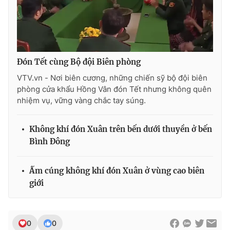
Ðiện thoại Thời báo VTV:
024.66 897 897
Email:
toasoan@vtv.vn
Liên hệ quảng cáo:
024-7300.7108
Đón Tết cùng Bộ đội Biên phòng
VTV.vn - Nơi biên cương, những chiến sỹ bộ đội biên
phòng cửa khẩu Hồng Vân đón Tết nhưng không quên
nhiệm vụ, vững vàng chắc tay súng.
Không khí đón Xuân trên bến dưới thuyền ở bến
Bình Đông
Ấm cúng không khí đón Xuân ở vùng cao biên
® Cấm sao chép dưới mọi hình thức nếu không có sự chấp
giới
thuận bằng văn bản. Ghi rõ nguồn VTV.vn khi phát hành lại
thông tin từ website này.
0
0