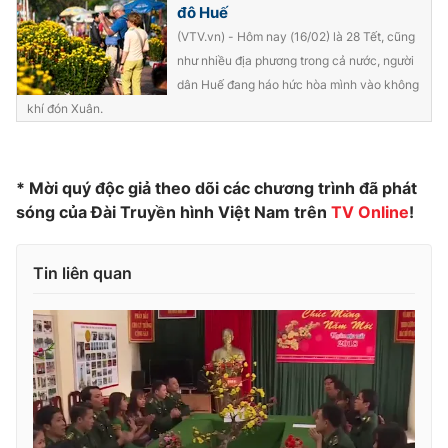
đô Huế
(VTV.vn) - Hôm nay (16/02) là 28 Tết, cũng
như nhiều địa phương trong cả nước, người
dân Huế đang háo hức hòa mình vào không
THỜI BÁO VTV
khí đón Xuân.
* Mời quý độc giả theo dõi các chương trình đã phát
Theo dõi báo trên
sóng của Đài Truyền hình Việt Nam trên
TV Online
!
Cơ quan chủ quản:
Đài Truyền hình Việt Nam
Tin liên quan
Cơ quan báo chí:
Thời báo VTV
Giấy phép hoạt động báo in và báo điện tử số 483/GP-BTTTT
cấp ngày 29/12/2023
Tổng Biên tập:
Vũ Thanh Thủy
Phó Tổng Biên tập:
Nguyễn Thị Mỹ Hạnh, Phạm Quốc Thắng,
Nguyễn Trọng Ninh
Tổng đài VTV:
024.38 355 931 - 024.38 355 932