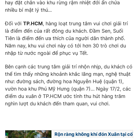
hay đặt chân vào khu rừng rậm nhiệt đới ẩn chứa
Photo
nhiều bí mật lý thú...
Infographic
Đối với
TP.HCM
, hàng loạt trung tâm vui chơi giải trí
Video
Shorts video
là điểm đến của rất đông du khách. Đầm Sen, Suối
Tiên là điểm đến ưa thích của người dân thành phố.
VTV Money
Năm nay, khu vui chơi này có tới hơn 30 trò chơi du
VTV Thể thao
nhập từ nước ngoài để phục vụ Tết.
VTV Sức khoẻ
Bất động sản
Bên cạnh các trung tâm giải trí nhộn nhịp, du khách có
thể tìm thấy những khoảnh khắc lãng mạn, nghệ thuật
Thị trường 24h
như: đường sách, đường hoa Nguyễn Huệ (quận 1),
Tấm lòng Việt
vườn hoa khu Phú Mỹ Hưng (quận 7)… Ngày 17/2, các
điểm du xuân ở TP.HCM ước tính thu hút hàng trăm
VTV4
Vươn mình bằng AI
nghìn lượt du khách đến tham quan, vui chơi.
VTV9
VTV8
Rộn ràng không khí đón Xuân tại cố
Liên hệ tòa soạn
English