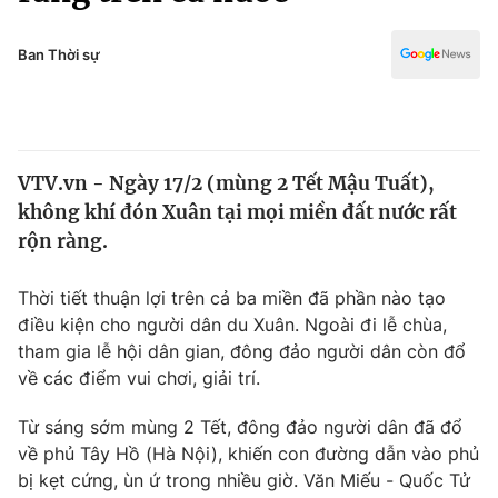
Chính trị
Truyền hình
Văn hóa - Giải trí
Ban Thời sự
Xã hội
Y tế
Đời sống
Pháp luật
Công nghệ
Giáo dục
VTV.vn - Ngày 17/2 (mùng 2 Tết Mậu Tuất),
Y tế
không khí đón Xuân tại mọi miền đất nước rất
rộn ràng.
Thế giới
Thời tiết thuận lợi trên cả ba miền đã phần nào tạo
Tin tức
điều kiện cho người dân du Xuân. Ngoài đi lễ chùa,
Kinh tế
tham gia lễ hội dân gian, đông đảo người dân còn đổ
Thế giới đó đây
Tài chính
về các điểm vui chơi, giải trí.
Dữ liệu và đời sống
Câu chuyện quốc tế
Thị trường
Từ sáng sớm mùng 2 Tết, đông đảo người dân đã đổ
về phủ Tây Hồ (Hà Nội), khiến con đường dẫn vào phủ
Truyền hình
Góc doanh nghiệp
bị kẹt cứng, ùn ứ trong nhiều giờ. Văn Miếu - Quốc Tử