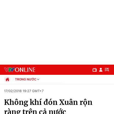
TRONG NƯỚC
Chính trị
17/02/2018 19:27 GMT+7
Xã hội
Không khí đón Xuân rộn
Pháp luật
Chuyên mục
Kinh tế
ràng trên cả nước
Thể thao