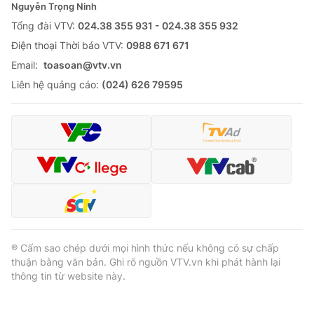
Nguyễn Trọng Ninh
Tổng đài VTV:
024.38 355 931 - 024.38 355 932
Ðiện thoại Thời báo VTV:
0988 671 671
Email:
toasoan@vtv.vn
Liên hệ quảng cáo:
(024) 626 79595
® Cấm sao chép dưới mọi hình thức nếu không có sự chấp
thuận bằng văn bản. Ghi rõ nguồn VTV.vn khi phát hành lại
thông tin từ website này.