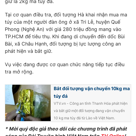
giữ là 2kg ma túy đá.
Phim VTV
Giải trí
Hậu trường
Tại cơ quan điều tra, đối tượng Hà khai nhận mua ma
Điện ảnh
túy của một người đàn ông ở xã Tri Lễ, huyện Quế
Đời sống
Nhân vật
Phong (Nghệ An) với giá 280 triệu đồng mang vào
Âm nhạc
TP.HCM để tiêu thụ. Khi đang di chuyển đến dốc Bùi
Du lịch
Khán giả
Giáo dục
Sao
Bài, xã Châu Hạnh, đối tượng bị lực lượng công an
Làm đẹp
Giải sao mai
phát hiện và bắt giữ.
Tuyển sinh
Công nghệ
Chất lượng cuộc sống
Vụ việc đang được cơ quan chức năng tiếp tục điều
Học trực tuyến
tra mở rộng.
Hitech Công nghệ tương lai
Giao lưu trực tuyến
Sản phẩm
Bắt đối tượng vận chuyển 10kg ma
Lịch phát sóng
Thị trường
túy đá
VTV.vn - Công an tỉnh Thanh Hóa phát hiện
Tư vấn
và bắt giữ một đối tượng đang vận chuyển
Chuyên mục khác
10 kg ma túy đá từ Lào về Việt Nam.
Emagazine
Podcast
* Mời quý độc giả theo dõi các chương trình đã phát