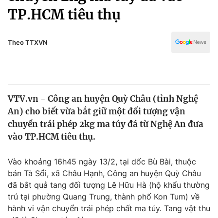
Chính trị
TP.HCM tiêu thụ
Truyền hình
Văn hóa - Giải trí
Xã hội
Y tế
Theo TTXVN
Đời sống
Pháp luật
Công nghệ
Giáo dục
Y tế
VTV.vn - Công an huyện Quỳ Châu (tỉnh Nghệ
An) cho biết vừa bắt giữ một đối tượng vận
Thế giới
chuyển trái phép 2kg ma túy đá từ Nghệ An đưa
Tin tức
vào TP.HCM tiêu thụ.
Kinh tế
Thế giới đó đây
Vào khoảng 16h45 ngày 13/2, tại dốc Bù Bài, thuộc
Tài chính
Dữ liệu và đời sống
bản Tà Sổi, xã Châu Hạnh, Công an huyện Quỳ Châu
Câu chuyện quốc tế
Thị trường
đã bắt quả tang đối tượng Lê Hữu Hà (hộ khẩu thường
trú tại phường Quang Trung, thành phố Kon Tum) về
Truyền hình
Góc doanh nghiệp
hành vi vận chuyển trái phép chất ma túy. Tang vật thu