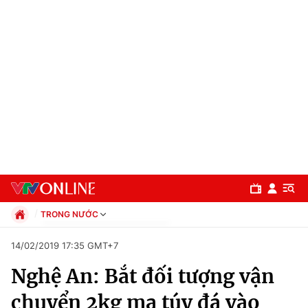
TRONG NƯỚC
Chính trị
14/02/2019 17:35 GMT+7
Xã hội
Nghệ An: Bắt đối tượng vận
Pháp luật
Chuyên mục
Kinh tế
chuyển 2kg ma túy đá vào
Thể thao