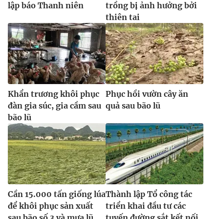
lập báo Thanh niên
trồng bị ảnh hưởng bởi
thiên tai
Khẩn trương khôi phục
Phục hồi vườn cây ăn
đàn gia súc, gia cầm sau
quả sau bão lũ
bão lũ
Cần 15.000 tấn giống lúa
Thành lập Tổ công tác
để khôi phục sản xuất
triển khai đầu tư các
sau bão số 3 và mưa lũ
tuyến đường sắt kết nối