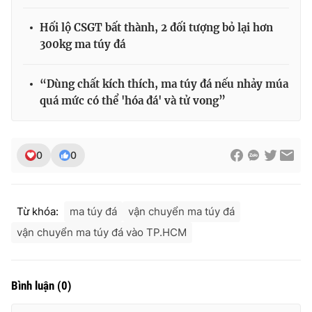
Hối lộ CSGT bất thành, 2 đối tượng bỏ lại hơn
300kg ma túy đá
THỜI BÁO VTV
“Dùng chất kích thích, ma túy đá nếu nhảy múa
quá mức có thể 'hóa đá' và tử vong”
Theo dõi báo trên
0
0
Cơ quan chủ quản:
Đài Truyền hình Việt Nam
Cơ quan báo chí:
Thời báo VTV
Từ khóa:
ma túy đá
vận chuyển ma túy đá
Giấy phép hoạt động báo in và báo điện tử số 483/GP-BTTTT
cấp ngày 29/12/2023
vận chuyển ma túy đá vào TP.HCM
Tổng Biên tập:
Vũ Thanh Thủy
Phó Tổng Biên tập:
Nguyễn Thị Mỹ Hạnh, Phạm Quốc Thắng,
Nguyễn Trọng Ninh
Bình luận
(
0
)
Tổng đài VTV:
024.38 355 931 - 024.38 355 932