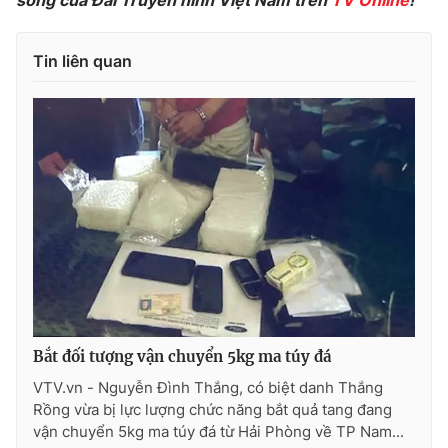
sóng của Đài Truyền hình Việt Nam trên
TV Online
!
Photo
Infographic
Tin liên quan
Video
Shorts video
VTV Money
VTV Thể thao
VTV Sức khoẻ
Bất động sản
Thị trường 24h
Tấm lòng Việt
VTV4
Vươn mình bằng AI
Bắt đối tượng vận chuyển 5kg ma túy đá
VTV9
VTV8
VTV.vn - Nguyễn Đình Thắng, có biệt danh Thắng
Rồng vừa bị lực lượng chức năng bắt quả tang đang
vận chuyển 5kg ma túy đá từ Hải Phòng về TP Nam...
Liên hệ tòa soạn
English