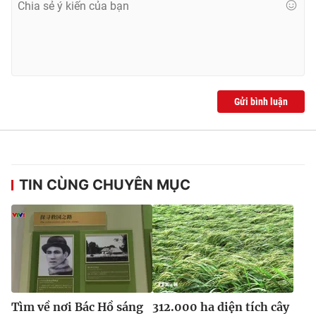
Ðiện thoại Thời báo VTV:
024.66 897 897
Email:
toasoan@vtv.vn
Liên hệ quảng cáo:
024-7300.7108
Gửi bình luận
TIN CÙNG CHUYÊN MỤC
® Cấm sao chép dưới mọi hình thức nếu không có sự chấp
thuận bằng văn bản. Ghi rõ nguồn VTV.vn khi phát hành lại
thông tin từ website này.
Tìm về nơi Bác Hồ sáng
312.000 ha diện tích cây