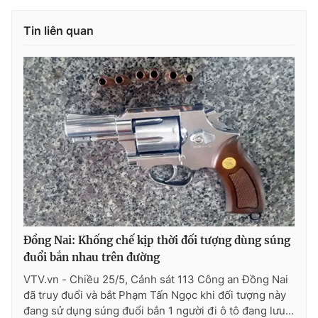
Photo
Infographic
Tin liên quan
Video
Shorts video
VTV Money
VTV Thể thao
VTV Sức khoẻ
Bất động sản
Thị trường 24h
Tấm lòng Việt
VTV4
Vươn mình bằng AI
Đồng Nai: Khống chế kịp thời đối tượng dùng súng
đuổi bắn nhau trên đường
VTV9
VTV8
VTV.vn - Chiều 25/5, Cảnh sát 113 Công an Đồng Nai
đã truy đuổi và bắt Phạm Tấn Ngọc khi đối tượng này
đang sử dụng súng đuổi bắn 1 người đi ô tô đang lưu...
Liên hệ tòa soạn
English