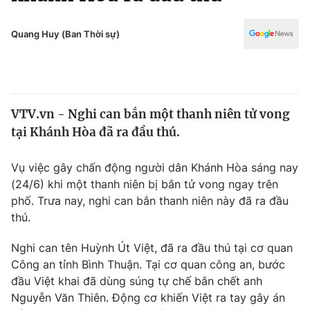
Chính trị
Truyền hình
Văn hóa - Giải trí
Quang Huy (Ban Thời sự)
Xã hội
Y tế
Đời sống
Pháp luật
Công nghệ
Giáo dục
VTV.vn - Nghi can bắn một thanh niên tử vong
Y tế
tại Khánh Hòa đã ra đầu thú.
Thế giới
Vụ việc gây chấn động người dân Khánh Hòa sáng nay
(24/6) khi một thanh niên bị bắn tử vong ngay trên
Tin tức
phố. Trưa nay, nghi can bắn thanh niên này đã ra đầu
Kinh tế
thú.
Thế giới đó đây
Tài chính
Dữ liệu và đời sống
Nghi can tên Huỳnh Út Việt, đã ra đầu thú tại cơ quan
Câu chuyện quốc tế
Thị trường
Công an tỉnh Bình Thuận. Tại cơ quan công an, bước
đầu Việt khai đã dùng súng tự chế bắn chết anh
Truyền hình
Góc doanh nghiệp
Nguyễn Văn Thiên. Động cơ khiến Việt ra tay gây án