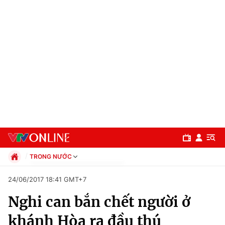
TRONG NƯỚC
Chính trị
24/06/2017 18:41 GMT+7
Xã hội
Nghi can bắn chết người ở
Pháp luật
Chuyên mục
Kinh tế
khánh Hòa ra đầu thú
Thể thao