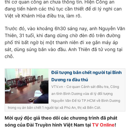
Phim VTV
thì cơ quan công an chưa thông tin. Hiện Công an
Giải trí
đang tiến hành các thủ tục cần thiết để di lý nghi can
Hậu trường
Việt về Khánh Hòa điều tra, làm rõ.
Điện ảnh
Đời sống
Nhân vật
Trước đó, vào khoảng 6h30 sáng nay, anh Nguyễn Văn
Âm nhạc
Du lịch
Thiên, 31 tuổi, khi đang dừng chờ đèn đỏ trên đường
Khán giả
Giáo dục
Sao
phố thì bất ngờ bị một thanh niên đi xe gắn máy áp
Làm đẹp
Giải sao mai
sát, dùng súng bắn vào đầu. Anh Thiên đã tử vong tại
Tuyển sinh
chỗ.
Công nghệ
Chất lượng cuộc sống
Học trực tuyến
Hitech Công nghệ tương lai
Đối tượng bắn chết người tại Bình
Giao lưu trực tuyến
Dương ra đầu thú
Sản phẩm
VTV.vn - Cơ quan Cảnh sát điều tra, Công
Lịch phát sóng
Thị trường
an tỉnh Bình Dương vừa di lý đối tượng
Nguyễn Văn Để từ TP.HCM về Bình Dương
Tư vấn
trong vụ án bắn chết 1 người tại xã Phú An, thị xã Bến Cát.
Chuyên mục khác
Mời quý độc giả theo dõi các chương trình đã phát
Emagazine
Podcast
sóng của Đài Truyền hình Việt Nam tại
TV Online
!