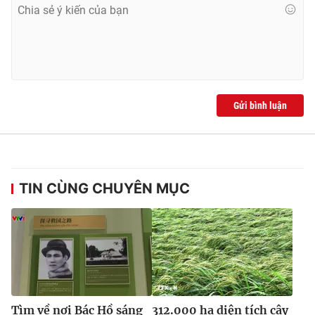
Ðiện thoại Thời báo VTV:
024.66 897 897
Email:
toasoan@vtv.vn
Liên hệ quảng cáo:
024-7300.7108
Gửi bình luận
TIN CÙNG CHUYÊN MỤC
® Cấm sao chép dưới mọi hình thức nếu không có sự chấp
thuận bằng văn bản. Ghi rõ nguồn VTV.vn khi phát hành lại
thông tin từ website này.
Tìm về nơi Bác Hồ sáng
312.000 ha diện tích cây