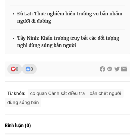
Đà Lạt: Thực nghiệm hiện trường vụ bắn nhầm
người đi đường
THỜI BÁO VTV
Tây Ninh: Khẩn trương truy bắt các đối tượng
nghi dùng súng bắn người
Theo dõi báo trên
0
0
Cơ quan chủ quản:
Đài Truyền hình Việt Nam
Cơ quan báo chí:
Thời báo VTV
Giấy phép hoạt động báo in và báo điện tử số 483/GP-BTTTT
Từ khóa:
cơ quan Cảnh sát điều tra
bắn chết người
cấp ngày 29/12/2023
dùng súng bắn
Tổng Biên tập:
Vũ Thanh Thủy
Phó Tổng Biên tập:
Nguyễn Thị Mỹ Hạnh, Phạm Quốc Thắng,
Nguyễn Trọng Ninh
Bình luận
(
0
)
Tổng đài VTV:
024.38 355 931 - 024.38 355 932