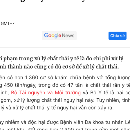
Góc ảnh
8 GMT+7
Giáo dục
Công nghệ
Chia sẻ
Tuyển sinh
Hitech Công ng
Học trực tuyến
Sản phẩm
hạm trong xử lý chất thải y tế là do chi phí xử lý
g
Thị trường
nh thành nào cũng có đủ cơ sở để xử lý chất thải.
Tư vấn
iện có hơn 1.360 cơ sở khám chữa bệnh với tổng lượn
g 450 tấn/ngày, trong đó có 47 tấn là chất thải rắn y t
định,
Bộ Tài nguyên và Môi trường
và Bộ Y tế là hai c
om, xử lý lượng chất thải nguy hại này. Tuy nhiên, tìn
ý và xử lý chất thải y tế nguy hại vẫn còn xảy ra.
ây nhiễm và độc hại được Bệnh viện Đa khoa tư nhân L
rên một khu đất rộng hơn 2.300 m2 trong gần một nă