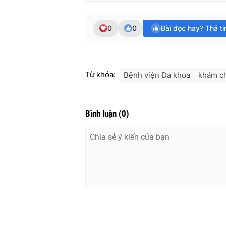
0
0
Bài đọc hay? Thả t
Từ khóa:
Bệnh viện Đa khoa
khám c
Bình luận
(
0
)