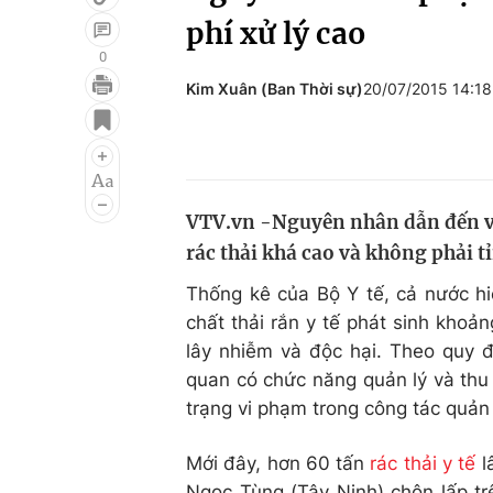
phí xử lý cao
0
​Kim Xuân (Ban Thời sự)
20/07/2015 14:1
Giải trí
Đời sống
Điện ảnh
Du lịch
Âm nhạc
Làm đẹp
VTV.vn -Nguyên nhân dẫn đến vi p
Sao
Chất lượng cuộc sốn
rác thải khá cao và không phải tỉ
Thống kê của Bộ Y tế, cả nước h
chất thải rắn y tế phát sinh khoản
lây nhiễm và độc hại. Theo quy 
quan có chức năng quản lý và thu g
trạng vi phạm trong công tác quản l
Mới đây, hơn 60 tấn
rác thải y tế
l
Ngọc Tùng (Tây Ninh) chôn lấp t