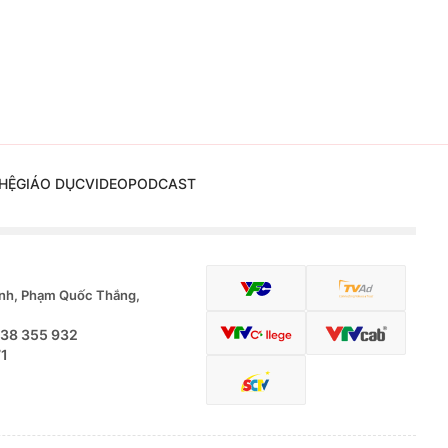
HỆ
GIÁO DỤC
VIDEO
PODCAST
nh, Phạm Quốc Thắng,
.38 355 932
71