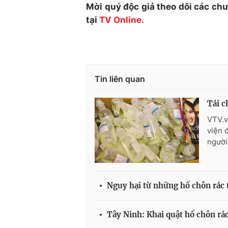
Mời quý độc giả theo dõi các ch
tại
TV Online.
Tin liên quan
Tái c
VTV.v
viện 
người
Nguy hại từ những hố chôn rác t
Tây Ninh: Khai quật hố chôn rác 