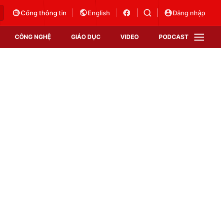
Cổng thông tin
English
Đăng nhập
CÔNG NGHỆ
GIÁO DỤC
VIDEO
PODCAST
VTV Money
VTV Thể thao
VTV Sức khoẻ
Bất động sản
Thị trường 24h
Tấm lòng Việt
Vươn mình bằng AI
VTV4
VTV8
VTV9
Lịch phát sóng
Giao lưu trực tuyến
Sự kiện