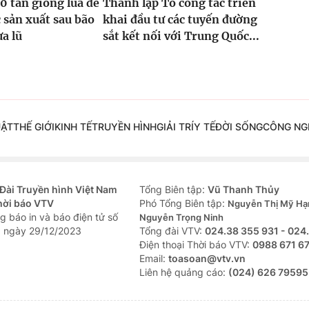
0 tấn giống lúa để
Thành lập Tổ công tác triển
 sản xuất sau bão
khai đầu tư các tuyến đường
ưa lũ
sắt kết nối với Trung Quốc...
UẬT
THẾ GIỚI
KINH TẾ
TRUYỀN HÌNH
GIẢI TRÍ
Y TẾ
ĐỜI SỐNG
CÔNG NG
Đài Truyền hình Việt Nam
Tổng Biên tập:
Vũ Thanh Thủy
hời báo VTV
Phó Tổng Biên tập:
Nguyễn Thị Mỹ Hạ
g báo in và báo điện tử số
Nguyễn Trọng Ninh
 ngày 29/12/2023
Tổng đài VTV:
024.38 355 931 - 024
Ðiện thoại Thời báo VTV:
0988 671 6
Email:
toasoan@vtv.vn
Liên hệ quảng cáo:
(024) 626 79595