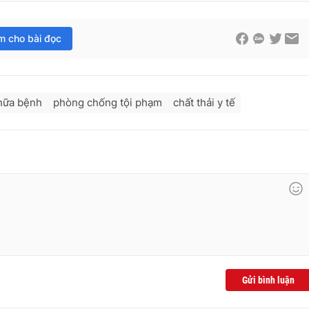
im cho bài đọc
hữa bệnh
phòng chống tội phạm
chất thải y tế
Gửi bình luận