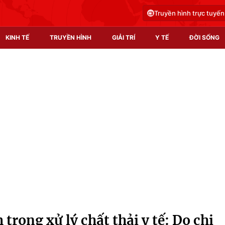
Truyền hình trực tuyến
KINH TẾ
TRUYỀN HÌNH
GIẢI TRÍ
Y TẾ
ĐỜI SỐNG
Pháp luật
Y tế
Truyền hình
Multimedia
Phim VTV
Video
Hậu trường
Shorts video
Nhân vật
Podcast
Khán giả
EMagazine
Giải sao mai
Photo
rong xử lý chất thải y tế: Do chi
Infographic