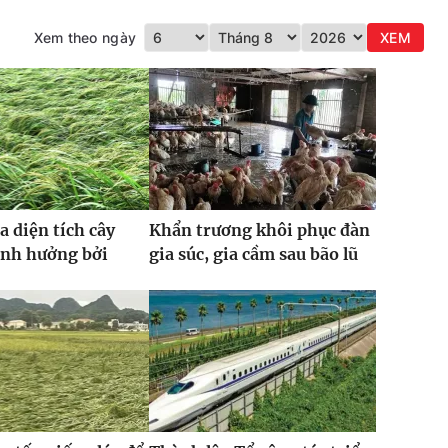
Xem theo ngày
XEM
a diện tích cây
Khẩn trương khôi phục đàn
ảnh hưởng bởi
gia súc, gia cầm sau bão lũ