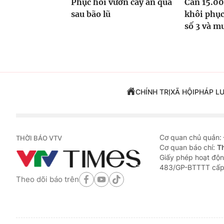
Phục hồi vườn cây ăn quả
Cần 15.00
sau bão lũ
khôi phục
số 3 và m
CHÍNH TRỊ
XÃ HỘI
PHÁP L
Cơ quan chủ quản:
THỜI BÁO VTV
Cơ quan báo chí:
T
Giấy phép hoạt độn
483/GP-BTTTT cấp
Theo dõi báo trên