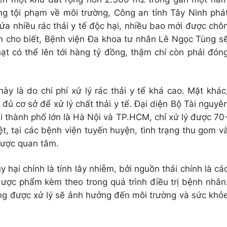
g tội phạm về môi trường, Công an tỉnh Tây Ninh phá
ứa nhiều rác thải y tế độc hại, nhiều bao mới được chô
nh cho biết, Bệnh viện Đa khoa tư nhân Lê Ngọc Tùng s
ạt có thể lên tới hàng tỷ đồng, thậm chí còn phải đón
y là do chi phí xử lý rác thải y tế khá cao. Mặt khác
đủ cơ sở để xử lý chất thải y tế. Đại diện Bộ Tài nguyê
i thành phố lớn là Hà Nội và TP.HCM, chỉ xử lý được 70
ệt, tại các bệnh viện tuyến huyện, tình trạng thu gom v
 được quan tâm.
uy hại chính là tính lây nhiễm, bởi nguồn thải chính là cá
ợc phẩm kèm theo trong quá trình điều trị bệnh nhân
hông được xử lý sẽ ảnh hưởng đến môi trường và sức khỏ