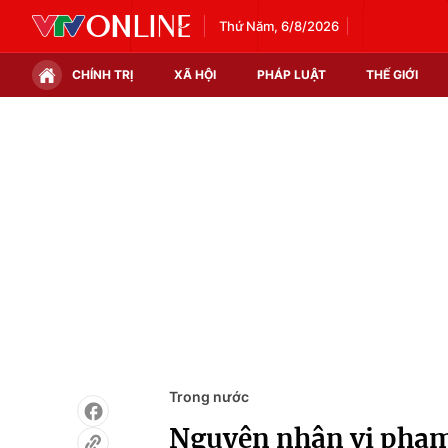
Thứ Năm, 6/8/2026
CHÍNH TRỊ
XÃ HỘI
PHÁP LUẬT
THẾ GIỚI
Chính trị
Xã hội
Thế giới
Kinh tế
Tin tức
Tài chính
Thế giới đó đây
Thị trường
Câu chuyện quốc tế
Góc doanh nghiệp
Dữ liệu và đời sống
Trong nước
Nguyên nhân vi phạm t