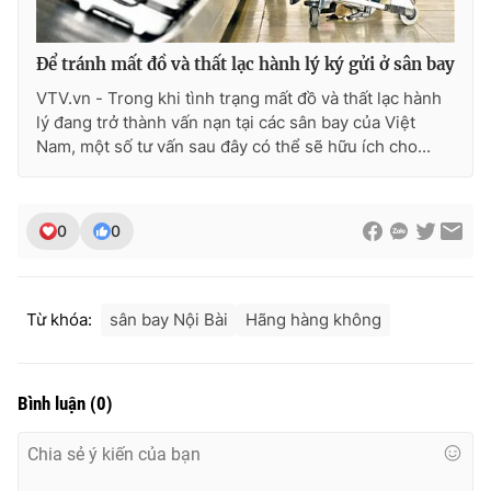
Photo
Infographic
Để tránh mất đồ và thất lạc hành lý ký gửi ở sân bay
VTV.vn - Trong khi tình trạng mất đồ và thất lạc hành
Video
Shorts video
lý đang trở thành vấn nạn tại các sân bay của Việt
Nam, một số tư vấn sau đây có thể sẽ hữu ích cho...
VTV Money
VTV Thể thao
VTV Sức khoẻ
Bất động sản
0
0
Thị trường 24h
Tấm lòng Việt
Từ khóa:
sân bay Nội Bài
Hãng hàng không
VTV4
Vươn mình bằng AI
Bình luận
(
0
)
VTV9
VTV8
Liên hệ tòa soạn
English