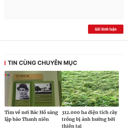
THỜI BÁO VTV
Gửi bình luận
Theo dõi báo trên
TIN CÙNG CHUYÊN MỤC
Cơ quan chủ quản:
Đài Truyền hình Việt Nam
Cơ quan báo chí:
Thời báo VTV
Giấy phép hoạt động báo in và báo điện tử số 483/GP-BTTTT
cấp ngày 29/12/2023
Tổng Biên tập:
Vũ Thanh Thủy
Phó Tổng Biên tập:
Nguyễn Thị Mỹ Hạnh, Phạm Quốc Thắng,
Tìm về nơi Bác Hồ sáng
312.000 ha diện tích cây
Nguyễn Trọng Ninh
lập báo Thanh niên
trồng bị ảnh hưởng bởi
Tổng đài VTV:
024.38 355 931 - 024.38 355 932
thiên tai