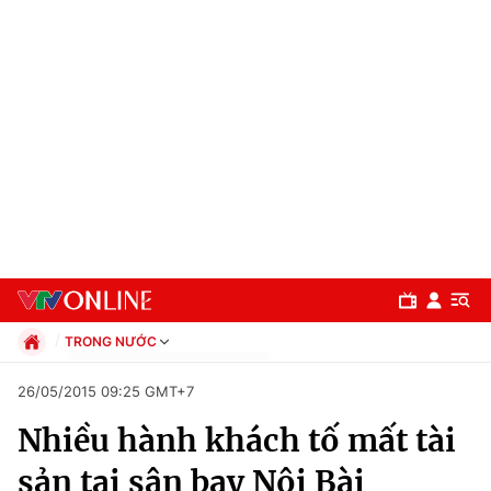
TRONG NƯỚC
Chính trị
26/05/2015 09:25 GMT+7
Xã hội
Nhiều hành khách tố mất tài
Pháp luật
Chuyên mục
Kinh tế
sản tại sân bay Nội Bài
Thể thao