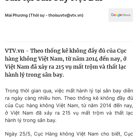
Chính trị
Truyền hình
Văn hóa - Giải trí
Mai Phương (Thời sự - thoisuvtv@vtv.vn)
Xã hội
Y tế
Đời sống
Pháp luật
Công nghệ
Giáo dục
VTV.vn - Theo thống kê không đầy đủ của Cục
Y tế
hàng không Việt Nam, từ năm 2014 đến nay, ở
Việt Nam đã xảy ra 215 vụ mất trộm và thất lạc
Thế giới
hành lý trong sân bay.
Tin tức
Trong thời gian qua, việc mất hành lý tại sân bay diễn
Kinh tế
ra ngày càng nhiều hơn. Theo thống kê không đầy đủ
Thế giới đó đây
Tài chính
của Cục hàng không Việt Nam, từ năm 2014 đến nay,
Dữ liệu và đời sống
Câu chuyện quốc tế
ở Việt Nam đã xảy ra 215 vụ mất trộm và thất lạc
Thị trường
hành lý trong sân bay.
Truyền hình
Góc doanh nghiệp
Ngày 25/5, Cục Hàng không Việt Nam cho biết, Cục