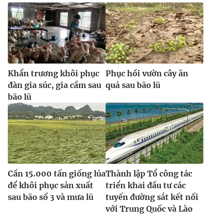
Ðiện thoại Thời báo VTV:
024.66 897 897
Email:
toasoan@vtv.vn
Liên hệ quảng cáo:
024-7300.7108
Khẩn trương khôi phục
Phục hồi vườn cây ăn
đàn gia súc, gia cầm sau
quả sau bão lũ
bão lũ
® Cấm sao chép dưới mọi hình thức nếu không có sự chấp
Cần 15.000 tấn giống lúa
Thành lập Tổ công tác
thuận bằng văn bản. Ghi rõ nguồn VTV.vn khi phát hành lại
để khôi phục sản xuất
triển khai đầu tư các
thông tin từ website này.
sau bão số 3 và mưa lũ
tuyến đường sắt kết nối
với Trung Quốc và Lào