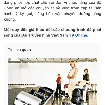
Phim VTV
đang phối hợp chặt chẽ với đơn vị chức năng của Bộ
Giải trí
Công an mở các chuyên án về việc trộm cắp tài sản
Hậu trường
hành lý ký gửi, hàng hóa vận chuyển đường hàng
Điện ảnh
Đời sống
không.
Nhân vật
Âm nhạc
Du lịch
Khán giả
Mời quý độc giả theo dõi các chương trình đã phát
Giáo dục
Sao
sóng của Đài Truyền hình Việt Nam
TV Online
.
Làm đẹp
Giải sao mai
Tuyển sinh
Công nghệ
Chất lượng cuộc sống
Tin liên quan
Học trực tuyến
Hitech Công nghệ tương lai
Giao lưu trực tuyến
Sản phẩm
Lịch phát sóng
Thị trường
Tư vấn
Chuyên mục khác
Emagazine
Podcast