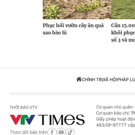
Phục hồi vườn cây ăn quả
Cần 15.00
sau bão lũ
khôi phục
số 3 và m
CHÍNH TRỊ
XÃ HỘI
PHÁP L
Cơ quan chủ quản:
THỜI BÁO VTV
Cơ quan báo chí:
T
Giấy phép hoạt độn
483/GP-BTTTT cấp
Theo dõi báo trên