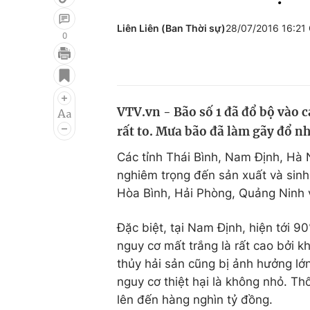
Liên Liên (Ban Thời sự)
28/07/2016 16:21
0
Giải trí
Đời sống
Điện ảnh
Du lịch
VTV.vn - Bão số 1 đã đổ bộ vào 
Âm nhạc
Làm đẹp
rất to. Mưa bão đã làm gãy đổ nh
Sao
Chất lượng cuộc sốn
Các tỉnh Thái Bình, Nam Định, Hà
nghiêm trọng đến sản xuất và sinh
Hòa Bình, Hải Phòng, Quảng Ninh v
Đặc biệt, tại Nam Định, hiện tới 9
nguy cơ mất trắng là rất cao bởi k
thủy hải sản cũng bị ảnh hưởng lớ
nguy cơ thiệt hại là không nhỏ. Th
lên đến hàng nghìn tỷ đồng.