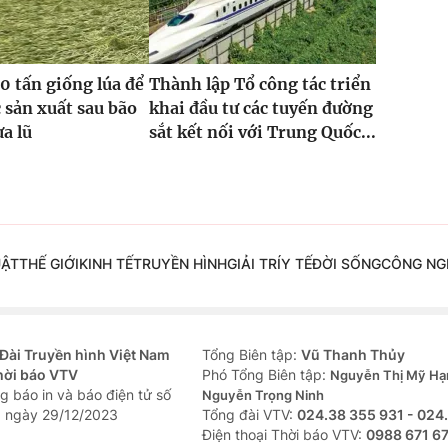
0 tấn giống lúa để
Thành lập Tổ công tác triển
 sản xuất sau bão
khai đầu tư các tuyến đường
ưa lũ
sắt kết nối với Trung Quốc...
UẬT
THẾ GIỚI
KINH TẾ
TRUYỀN HÌNH
GIẢI TRÍ
Y TẾ
ĐỜI SỐNG
CÔNG NG
Đài Truyền hình Việt Nam
Tổng Biên tập:
Vũ Thanh Thủy
hời báo VTV
Phó Tổng Biên tập:
Nguyễn Thị Mỹ Hạ
g báo in và báo điện tử số
Nguyễn Trọng Ninh
 ngày 29/12/2023
Tổng đài VTV:
024.38 355 931 - 024
Ðiện thoại Thời báo VTV:
0988 671 6