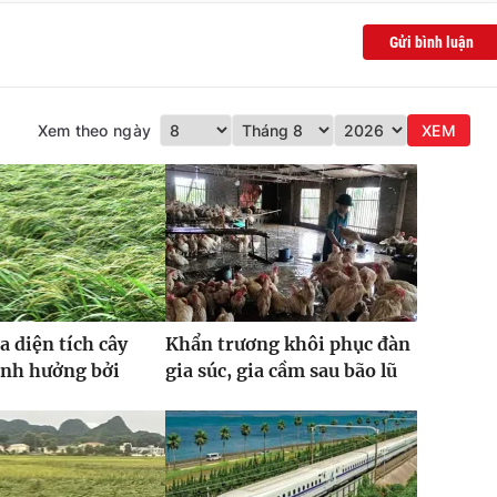
Gửi bình luận
Xem theo ngày
XEM
a diện tích cây
Khẩn trương khôi phục đàn
ảnh hưởng bởi
gia súc, gia cầm sau bão lũ