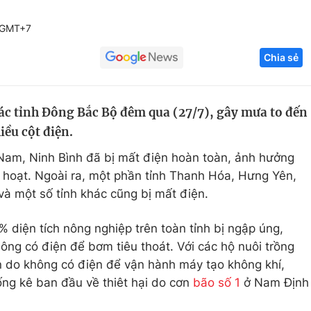
Góc ảnh
 GMT+7
Chia sẻ
Giáo dục
Công nghệ
Tuyển sinh
Hitech Công ng
các tỉnh Đông Bắc Bộ đêm qua (27/7), gây mưa to đến
Học trực tuyến
Sản phẩm
iều cột điện.
g
Thị trường
 Nam, Ninh Bình đã bị mất điện hoàn toàn, ảnh hưởng
Tư vấn
 hoạt. Ngoài ra, một phần tỉnh Thanh Hóa, Hưng Yên,
à một số tỉnh khác cũng bị mất điện.
0% diện tích nông nghiệp trên toàn tỉnh bị ngập úng,
hông có điện để bơm tiêu thoát. Với các hộ nuôi trồng
n do không có điện để vận hành máy tạo không khí,
ống kê ban đầu về thiêt hại do cơn
bão số 1
ở Nam Định