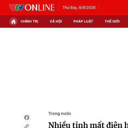
Thứ Bảy, 8/8/2026
CHÍNH TRỊ
XÃ HỘI
PHÁP LUẬT
THẾ GIỚI
Chính trị
Xã hội
Thế giới
Kinh tế
Tin tức
Tài chính
Thế giới đó đây
Thị trường
Câu chuyện quốc tế
Góc doanh nghiệp
Dữ liệu và đời sống
Trong nước
Nhiều tỉnh mất điện h