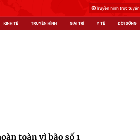
Truyền hình trực tuyến
KINH TẾ
TRUYỀN HÌNH
GIẢI TRÍ
Y TẾ
ĐỜI SỐNG
Pháp luật
Y tế
Truyền hình
Multimedia
Phim VTV
Video
Hậu trường
Shorts video
Nhân vật
Podcast
Khán giả
EMagazine
Giải sao mai
Photo
oàn toàn vì bão số 1
Infographic