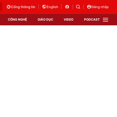
Cổng thông tin
English
Đăng nhập
CÔNG NGHỆ
GIÁO DỤC
VIDEO
PODCAST
VTV Money
VTV Thể thao
VTV Sức khoẻ
Bất động sản
Thị trường 24h
Tấm lòng Việt
Vươn mình bằng AI
VTV4
VTV8
VTV9
Lịch phát sóng
Giao lưu trực tuyến
Sự kiện