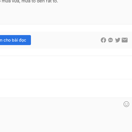
́ mưa vừa, mưa to đến rất to.
im cho bài đọc