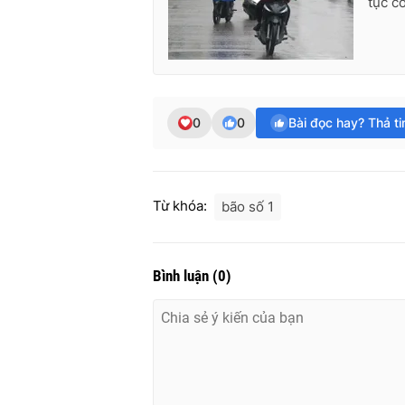
tục co
0
0
Bài đọc hay? Thả t
Từ khóa:
bão số 1
Bình luận
(
0
)