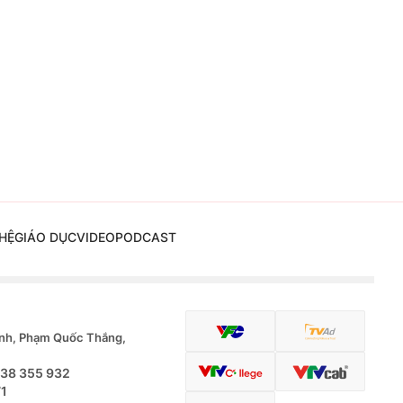
HỆ
GIÁO DỤC
VIDEO
PODCAST
nh, Phạm Quốc Thắng,
.38 355 932
71