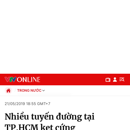
TRONG NƯỚC
Chính trị
21/05/2019 18:55 GMT+7
Xã hội
Nhiều tuyến đường tại
Pháp luật
Chuyên mục
Kinh tế
TP.HCM kẹt cứng
Thể thao