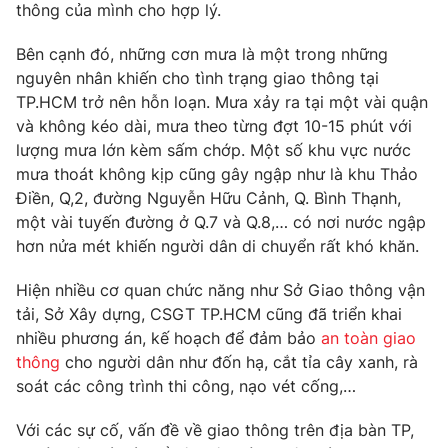
Phim VTV
thông của mình cho hợp lý.
Giải trí
Hậu trường
Bên cạnh đó, những cơn mưa là một trong những
Điện ảnh
nguyên nhân khiến cho tình trạng giao thông tại
Đời sống
Nhân vật
TP.HCM trở nên hỗn loạn. Mưa xảy ra tại một vài quận
Âm nhạc
Du lịch
Khán giả
và không kéo dài, mưa theo từng đợt 10-15 phút với
Giáo dục
Sao
lượng mưa lớn kèm sấm chớp. Một số khu vực nước
Làm đẹp
Giải sao mai
mưa thoát không kịp cũng gây ngập như là khu Thảo
Tuyển sinh
Công nghệ
Điền, Q,2, đường Nguyễn Hữu Cảnh, Q. Bình Thạnh,
Chất lượng cuộc sống
Học trực tuyến
một vài tuyến đường ở Q.7 và Q.8,… có nơi nước ngập
Hitech Công nghệ tương lai
hơn nửa mét khiến người dân di chuyển rất khó khăn.
Giao lưu trực tuyến
Sản phẩm
Hiện nhiều cơ quan chức năng như Sở Giao thông vận
Lịch phát sóng
tải, Sở Xây dựng, CSGT TP.HCM cũng đã triển khai
Thị trường
nhiều phương án, kế hoạch để đảm bảo
an toàn giao
Tư vấn
thông
cho người dân như đốn hạ, cắt tỉa cây xanh, rà
Chuyên mục khác
soát các công trình thi công, nạo vét cống,…
Emagazine
Podcast
Với các sự cố, vấn đề về giao thông trên địa bàn TP,