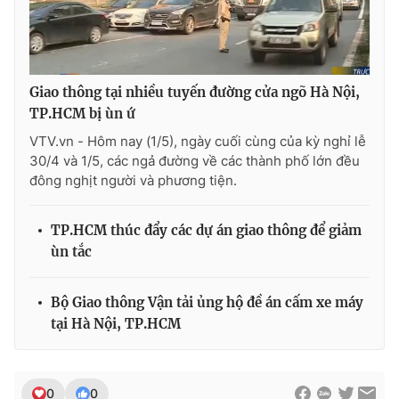
Ðiện thoại Thời báo VTV:
024.66 897 897
Email:
toasoan@vtv.vn
Liên hệ quảng cáo:
024-7300.7108
Giao thông tại nhiều tuyến đường cửa ngõ Hà Nội,
TP.HCM bị ùn ứ
VTV.vn - Hôm nay (1/5), ngày cuối cùng của kỳ nghỉ lễ
30/4 và 1/5, các ngả đường về các thành phố lớn đều
đông nghịt người và phương tiện.
TP.HCM thúc đẩy các dự án giao thông để giảm
ùn tắc
Bộ Giao thông Vận tải ủng hộ đề án cấm xe máy
® Cấm sao chép dưới mọi hình thức nếu không có sự chấp
tại Hà Nội, TP.HCM
thuận bằng văn bản. Ghi rõ nguồn VTV.vn khi phát hành lại
thông tin từ website này.
0
0