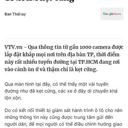
Chính trị
Truyền hình
Văn hóa - Giải trí
Ban Thời sự
Xã hội
Y tế
Đời sống
Pháp luật
Công nghệ
Giáo dục
VTV.vn - Qua thông tin từ gần 1000 camera được
Y tế
lắp đặt khắp mọi nơi trên địa bàn TP, thời điểm
này rất nhiều tuyến đường tại TP.HCM đang rơi
Thế giới
vào cảnh ùn ứ và thậm chí là kẹt cứng.
Tin tức
Qua màn hình tại đây, có thể thấy một vài tuyến
Kinh tế
đường như đã kẹt cứng, các xe ở đây di chuyển khá
Thế giới đó đây
Tài chính
lộn xộn.
Dữ liệu và đời sống
Câu chuyện quốc tế
Thị trường
Do có kết nối thiết bị giám sát hành trình ô tô cho nên
những thông tin này cũng được trung tâm gửi đến
Truyền hình
Góc doanh nghiệp
người dân, để mọi người có thể điều chỉnh hướng giao