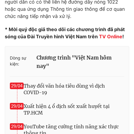
người dân có có thể liên hệ đường dây nóng 1022
hoặc qua ứng dụng Thông tin giao thông để cơ quan
Photo
Infographic
chức năng tiếp nhận và xử lý.
Video
Shorts video
* Mời quý độc giả theo dõi các chương trình đã phát
sóng của Đài Truyền hình Việt Nam trên
TV Online
!
VTV Money
VTV Thể thao
Chương trình "Việt Nam hôm
Dòng sự
VTV Sức khoẻ
Bất động sản
kiện:
nay"
Thị trường 24h
Tấm lòng Việt
Thay đổi văn hóa tiêu dùng vì dịch
29/04
COVID-19
VTV4
Vươn mình bằng AI
Xuất hiện 4 ổ dịch sốt xuất huyết tại
29/04
TP.HCM
VTV9
VTV8
YouTube tăng cường tính năng xác thực
29/04
Liên hệ tòa soạn
English
thông tin