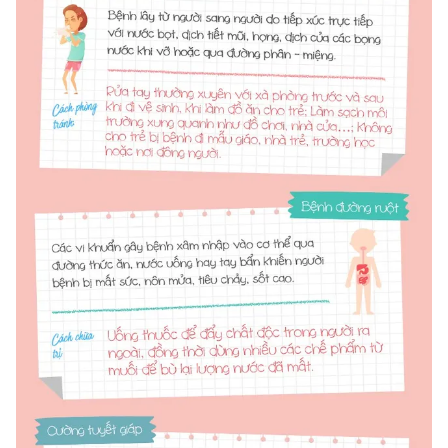
THỜI BÁO VTV
Theo dõi báo trên
Cơ quan chủ quản:
Đài Truyền hình Việt Nam
Cơ quan báo chí:
Thời báo VTV
Giấy phép hoạt động báo in và báo điện tử số 483/GP-BTTTT
cấp ngày 29/12/2023
Tổng Biên tập:
Vũ Thanh Thủy
Phó Tổng Biên tập:
Nguyễn Thị Mỹ Hạnh, Phạm Quốc Thắng,
Nguyễn Trọng Ninh
Tổng đài VTV:
024.38 355 931 - 024.38 355 932