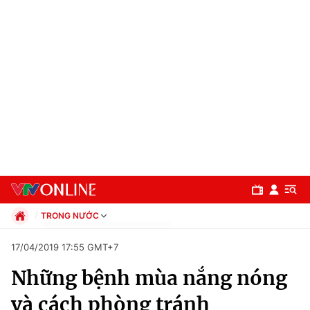
TRONG NƯỚC
Chính trị
17/04/2019 17:55 GMT+7
Xã hội
Những bệnh mùa nắng nóng
Pháp luật
Chuyên mục
Kinh tế
và cách phòng tránh
Thể thao