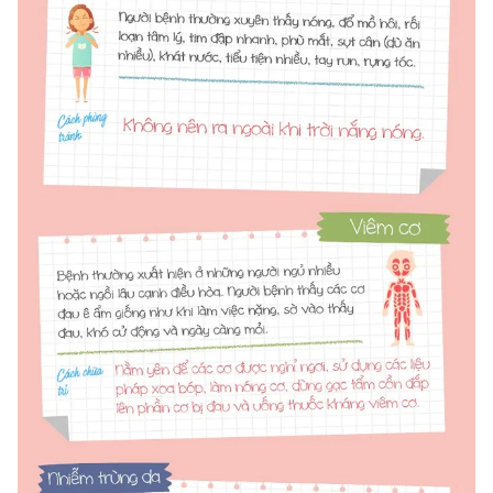
Ðiện thoại Thời báo VTV:
024.66 897 897
Email:
toasoan@vtv.vn
Liên hệ quảng cáo:
024-7300.7108
® Cấm sao chép dưới mọi hình thức nếu không có sự chấp
thuận bằng văn bản. Ghi rõ nguồn VTV.vn khi phát hành lại
thông tin từ website này.