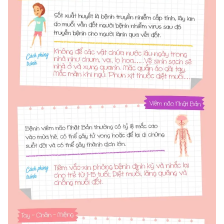
Photo
Infographic
Video
Shorts video
VTV Money
VTV Thể thao
VTV Sức khoẻ
Bất động sản
Thị trường 24h
Tấm lòng Việt
VTV4
Vươn mình bằng AI
VTV9
VTV8
Liên hệ tòa soạn
English