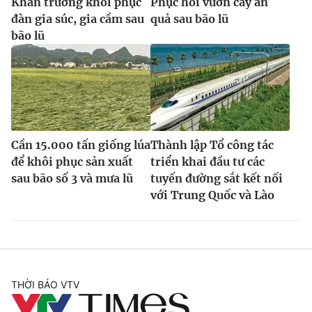
Khẩn trương khôi phục
Phục hồi vườn cây ăn
đàn gia súc, gia cầm sau
quả sau bão lũ
bão lũ
Cần 15.000 tấn giống lúa
Thành lập Tổ công tác
để khôi phục sản xuất
triển khai đầu tư các
sau bão số 3 và mưa lũ
tuyến đường sắt kết nối
với Trung Quốc và Lào
THỜI BÁO VTV