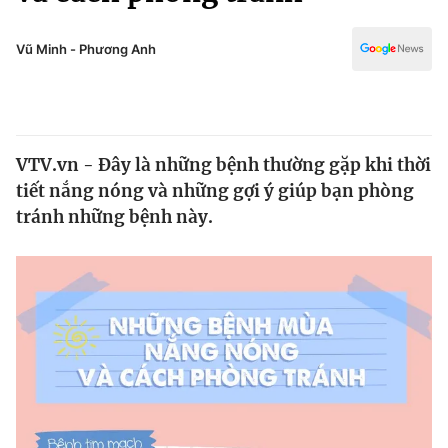
Chính trị
Truyền hình
Văn hóa - Giải trí
Vũ Minh - Phương Anh
Xã hội
Y tế
Đời sống
Pháp luật
Công nghệ
Giáo dục
VTV.vn - Đây là những bệnh thường gặp khi thời
Y tế
tiết nắng nóng và những gợi ý giúp bạn phòng
tránh những bệnh này.
Thế giới
Tin tức
Kinh tế
Thế giới đó đây
Tài chính
Dữ liệu và đời sống
Câu chuyện quốc tế
Thị trường
Truyền hình
Góc doanh nghiệp