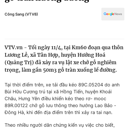
Chính trị
Truyền hình
Văn hóa - Giải trí
Công Sang (VTV8)
Xã hội
Y tế
Đời sống
Pháp luật
Công nghệ
Giáo dục
VTV.vn - Tối ngày 11/4, tại Km60 đoạn qua thôn
Y tế
Lương Lễ, xã Tân Hợp, huyện Hướng Hoá
(Quảng Trị) đã xảy ra vụ lật xe chở gỗ nghiêm
Thế giới
trọng, làm gần 50m3 gỗ tràn xuống lề đường.
Tin tức
Tại thời điểm trên, xe tải đầu kéo 89C.05204 do anh
Kinh tế
Bùi Hữu Cương trú tại xã Hồng Tiến, huyện Khoái
Thế giới đó đây
Tài chính
Châu, Hưng Yên điều khiển kéo theo rơ- mooc
Dữ liệu và đời sống
Câu chuyện quốc tế
89R.00122 chở gỗ lưu thông theo hướng Lao Bảo -
Thị trường
Đông Hà, khi đến địa điểm trên thì xảy ra tai nạn.
Truyền hình
Góc doanh nghiệp
Theo nhiều người dân chứng kiến vụ việc cho biết,