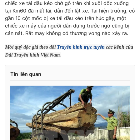
Phim VTV
chiếc xe tải đầu kéo chở gỗ trên khi xuôi dốc xuống
Giải trí
tại Km60 đã mất lái, dẫn đến lật xe. Tại hiện trường, có
Hậu trường
gần 10 cột mốc bị xe tải đầu kéo trên húc gãy, một
Điện ảnh
Đời sống
chiếc xe máy của người dân dựng trước ngõ cũng bị
Nhân vật
Âm nhạc
cán nát. Rất may không có thương vong nào xảy ra.
Du lịch
Khán giả
Giáo dục
Sao
Mời quý độc giả theo dõi
Truyền hình trực tuyến
các kênh của
Làm đẹp
Giải sao mai
Đài Truyền hình Việt Nam.
Tuyển sinh
Công nghệ
Chất lượng cuộc sống
Học trực tuyến
Hitech Công nghệ tương lai
Tin liên quan
Giao lưu trực tuyến
Sản phẩm
Lịch phát sóng
Thị trường
Tư vấn
Chuyên mục khác
Emagazine
Podcast