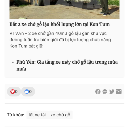
Photo
Infographic
Bắt 2 xe chở gỗ lậu khối lượng lớn tại Kon Tum
Video
Shorts video
VTV.vn - 2 xe chở gần 40m3 gỗ lậu gần khu vực
đường tuần tra biên giới đã bị lực lượng chức năng
VTV Money
VTV Thể thao
Kon Tum bắt giữ.
VTV Sức khoẻ
Bất động sản
Phú Yên: Gia tăng xe máy chở gỗ lậu trong mùa
mưa
Thị trường 24h
Tấm lòng Việt
0
0
VTV4
Vươn mình bằng AI
VTV9
VTV8
Từ khóa:
lật xe tải
xe chở gỗ
Liên hệ tòa soạn
English