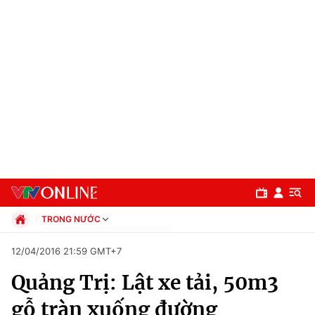
TRONG NƯỚC
Chính trị
12/04/2016 21:59 GMT+7
Xã hội
Quảng Trị: Lật xe tải, 50m3
Pháp luật
Chuyên mục
Kinh tế
gỗ tràn xuống đường
Thể thao