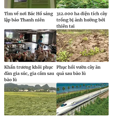
Ðiện thoại Thời báo VTV:
024.66 897 897
Email:
toasoan@vtv.vn
Tìm về nơi Bác Hồ sáng
312.000 ha diện tích cây
Liên hệ quảng cáo:
024-7300.7108
lập báo Thanh niên
trồng bị ảnh hưởng bởi
thiên tai
Khẩn trương khôi phục
Phục hồi vườn cây ăn
đàn gia súc, gia cầm sau
quả sau bão lũ
bão lũ
® Cấm sao chép dưới mọi hình thức nếu không có sự chấp
thuận bằng văn bản. Ghi rõ nguồn VTV.vn khi phát hành lại
thông tin từ website này.