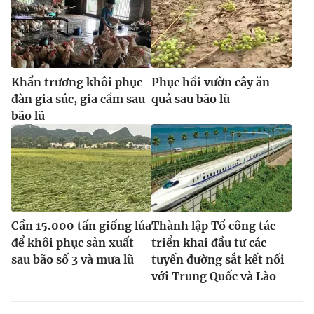
Ðiện thoại Thời báo VTV:
024.66 897 897
Email:
toasoan@vtv.vn
Liên hệ quảng cáo:
024-7300.7108
Khẩn trương khôi phục
Phục hồi vườn cây ăn
đàn gia súc, gia cầm sau
quả sau bão lũ
bão lũ
Cần 15.000 tấn giống lúa
Thành lập Tổ công tác
để khôi phục sản xuất
triển khai đầu tư các
® Cấm sao chép dưới mọi hình thức nếu không có sự chấp
sau bão số 3 và mưa lũ
tuyến đường sắt kết nối
thuận bằng văn bản. Ghi rõ nguồn VTV.vn khi phát hành lại
thông tin từ website này.
với Trung Quốc và Lào