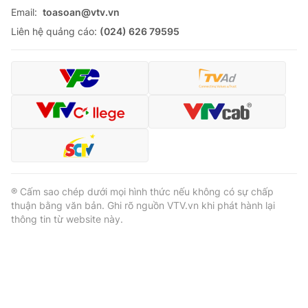
Email:
toasoan@vtv.vn
Liên hệ quảng cáo:
(024) 626 79595
® Cấm sao chép dưới mọi hình thức nếu không có sự chấp
thuận bằng văn bản. Ghi rõ nguồn VTV.vn khi phát hành lại
thông tin từ website này.