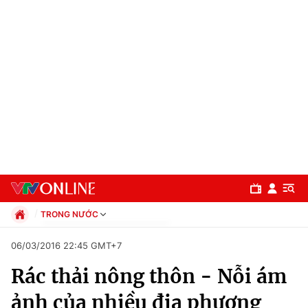
TRONG NƯỚC
Chính trị
06/03/2016 22:45 GMT+7
Xã hội
Rác thải nông thôn - Nỗi ám
Pháp luật
Chuyên mục
Kinh tế
ảnh của nhiều địa phương
Thể thao