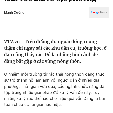
Chính trị
Truyền hình
Văn hóa - Giải trí
Mạnh Cường
Xã hội
Y tế
Đời sống
Pháp luật
Công nghệ
Giáo dục
VTV.vn - Trên đường đi, ngoài đồng ruộng
Y tế
thậm chí ngay sát các khu dân cư, trường học, ở
đâu cũng thấy rác. Đó là những hình ảnh dễ
Thế giới
dàng bắt gặp ở các vùng nông thôn.
Tin tức
Ô nhiễm môi trường từ rác thải nông thôn đang thực
Kinh tế
sự trở thành nỗi ám ảnh với người dân ở nhiều địa
Thế giới đó đây
Tài chính
phương. Thời gian vừa qua, các ngành chức năng đã
Dữ liệu và đời sống
Câu chuyện quốc tế
tập trung nhiều giải pháp để xử lý vấn đề này. Tuy
Thị trường
nhiên, xử lý rác thế nào cho hiệu quả vẫn đang là bài
Truyền hình
toán chưa có lời giải hữu hiệu.
Góc doanh nghiệp