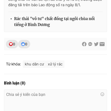
đăng tải trên báo Lao động số ra ngày 8/1.
Photo
Infographic
Rác thải "vô tư" chất đống tại ngôi chùa nổi
Video
Shorts video
tiếng ở Bình Dương
VTV Money
VTV Thể thao
0
0
VTV Sức khoẻ
Bất động sản
Từ khóa:
khu dân cư
xử lý rác
Thị trường 24h
Tấm lòng Việt
VTV4
Vươn mình bằng AI
Bình luận
(
0
)
VTV9
VTV8
Liên hệ tòa soạn
English