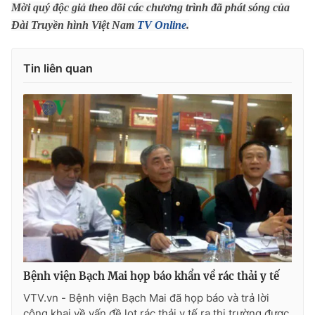
Phim VTV
Mời quý độc giả theo dõi các chương trình đã phát sóng của
Giải trí
Đài Truyền hình Việt Nam
TV Online
.
Hậu trường
Điện ảnh
Đời sống
Nhân vật
Tin liên quan
Âm nhạc
Du lịch
Khán giả
Giáo dục
Sao
Làm đẹp
Giải sao mai
Tuyển sinh
Công nghệ
Chất lượng cuộc sống
Học trực tuyến
Hitech Công nghệ tương lai
Giao lưu trực tuyến
Sản phẩm
Lịch phát sóng
Thị trường
Tư vấn
Chuyên mục khác
Bệnh viện Bạch Mai họp báo khẩn về rác thải y tế
Emagazine
Podcast
VTV.vn - Bệnh viện Bạch Mai đã họp báo và trả lời
công khai về vấn đề lọt rác thải y tế ra thị trường được