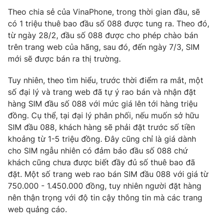
Phim VTV
Giải trí
Theo chia sẻ của VinaPhone, trong thời gian đầu, sẽ
Hậu trường
có 1 triệu thuê bao đầu số 088 được tung ra. Theo đó,
Điện ảnh
từ ngày 28/2, đầu số 088 được cho phép chào bán
Đời sống
Nhân vật
trên trang web của hãng, sau đó, đến ngày 7/3, SIM
Âm nhạc
mới sẽ được bán ra thị trường.
Du lịch
Khán giả
Giáo dục
Sao
Làm đẹp
Tuy nhiên, theo tìm hiểu, trước thời điểm ra mắt, một
Giải sao mai
Tuyển sinh
số đại lý và trang web đã tự ý rao bán và nhận đặt
Công nghệ
Chất lượng cuộc sống
hàng SIM đầu số 088 với mức giá lên tới hàng triệu
Học trực tuyến
đồng. Cụ thể, tại đại lý phân phối, nếu muốn sở hữu
Hitech Công nghệ tương lai
Giao lưu trực tuyến
SIM đầu 088, khách hàng sẽ phải đặt trước số tiền
Sản phẩm
khoảng từ 1-5 triệu đồng. Đây cũng chỉ là giá dành
cho SIM ngẫu nhiên có đảm bảo đầu số 088 chứ
Lịch phát sóng
Thị trường
khách cũng chưa được biết đầy đủ số thuê bao đã
đặt. Một số trang web rao bán SIM đầu 088 với giá từ
Tư vấn
750.000 - 1.450.000 đồng, tuy nhiên người đặt hàng
Chuyên mục khác
nên thận trọng với độ tin cậy thông tin mà các trang
Emagazine
Podcast
web quảng cáo.