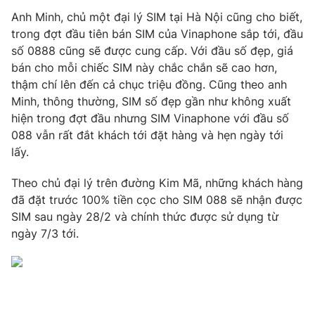
Anh Minh, chủ một đại lý SIM tại Hà Nội cũng cho biết,
Photo
Infographic
trong đợt đầu tiên bán SIM của Vinaphone sắp tới, đầu
số 0888 cũng sẽ được cung cấp. Với đầu số đẹp, giá
Video
Shorts video
bán cho mỗi chiếc SIM này chắc chắn sẽ cao hơn,
thậm chí lên đến cả chục triệu đồng. Cũng theo anh
Minh, thông thường, SIM số đẹp gần như không xuất
VTV Money
VTV Thể thao
hiện trong đợt đầu nhưng SIM Vinaphone với đầu số
088 vẫn rất đắt khách tới đặt hàng và hẹn ngày tới
VTV Sức khoẻ
Bất động sản
lấy.
Theo chủ đại lý trên đường Kim Mã, những khách hàng
Thị trường 24h
Tấm lòng Việt
đã đặt trước 100% tiền cọc cho SIM 088 sẽ nhận được
SIM sau ngày 28/2 và chính thức được sử dụng từ
VTV4
Vươn mình bằng AI
ngày 7/3 tới.
VTV9
VTV8
Liên hệ tòa soạn
English