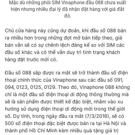
Mặc dù những phôi SIM Vinaphone đầu 088 chưa xuất
hiện nhưng nhiều đại lý đã nhận đặt hàng với giá đắt
đỏ.
THỜI BÁO VTV
Chủ cửa hàng này cũng dự đoán, khi đầu số 088 bán
ra nhiều hơn trong những đợt mở bán tiếp theo, giá
bán vẫn sẽ có sự chênh lệch đáng kể so với SIM các
đầu số khác và có thể vẫn duy trì tình trạng khách
Theo dõi báo trên
hàng đặt trước mới có.
Đầu số 088 sắp được ra mắt sẽ trở thành đầu số điện
Cơ quan chủ quản:
Đài Truyền hình Việt Nam
thoại chính thức của Vinaphone sau các đầu số 091,
Cơ quan báo chí:
Thời báo VTV
094, 0123, 0125, 0129. Theo đó, Vinaphone 088 không
Giấy phép hoạt động báo in và báo điện tử số 483/GP-BTTTT
chỉ là một đầu số điện thoại di động thông thường mà
cấp ngày 29/12/2023
sẽ là sản phẩm được thiết kế đặc biệt, nhắm vào xu
Tổng Biên tập:
Vũ Thanh Thủy
hướng sử dụng điện thoại di động mới trong thế giới
Phó Tổng Biên tập:
số. Dự tính, trong ngày đầu ra mắt (7/3/2016), sẽ có
Nguyễn Thị Mỹ Hạnh, Phạm Quốc Thắng,
Nguyễn Trọng Ninh
500 số điện thoại đặc biệt được bán ra tại Hà Nội và
Tổng đài VTV:
024.38 355 931 - 024.38 355 932
thành phố Hồ Chí Minh kèm nhiều quà tặng giá trị