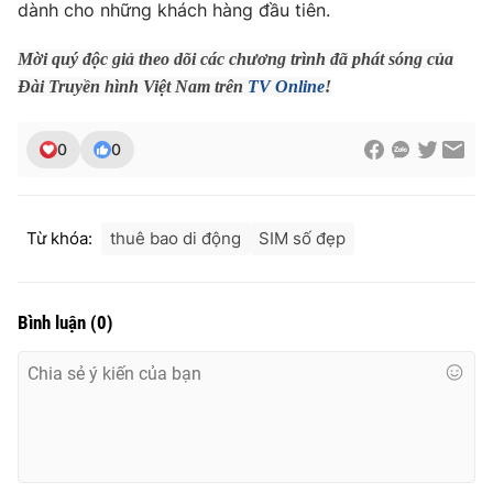
dành cho những khách hàng đầu tiên.
Ðiện thoại Thời báo VTV:
024.66 897 897
Email:
toasoan@vtv.vn
Mời quý độc giả theo dõi các chương trình đã phát sóng của
Liên hệ quảng cáo:
024-7300.7108
Đài Truyền hình Việt Nam trên
TV Online
!
0
0
Từ khóa:
thuê bao di động
SIM số đẹp
Bình luận
(
0
)
® Cấm sao chép dưới mọi hình thức nếu không có sự chấp
thuận bằng văn bản. Ghi rõ nguồn VTV.vn khi phát hành lại
thông tin từ website này.