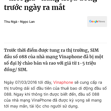
Chính trị
trước ngày ra mắt
Truyền hình
Văn hóa - Giải trí
Xã hội
Y tế
Thu Ngà - Ngọc Lan
Đời sống
Pháp luật
Công nghệ
Giáo dục
Y tế
Trước thời điểm được tung ra thị trường, SIM
đầu số 088 của nhà mạng Vinaphone đã bị một
Thế giới
số đại lý chào bán và rao với giá từ 1-5 triệu
Tin tức
đồng/ SIM.
Kinh tế
Thế giới đó đây
Ngày 07/03/2016 tới đây,
Vinaphone
sẽ cung cấp ra
Tài chính
Dữ liệu và đời sống
thị trường dải số đầu tiên của thuê bao di động đầu số
Câu chuyện quốc tế
Thị trường
088. Ngay khi thông tin được biết đến, đầu số 088
của nhà mạng VinaPhone đã được kỳ vọng sẽ mang
Truyền hình
Góc doanh nghiệp
tới may mắn, tài lộc cho người sử dụng.