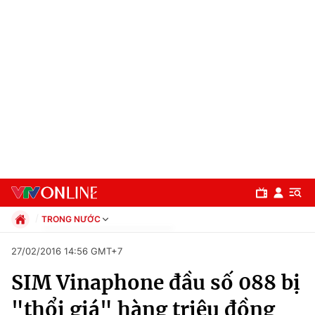
TRONG NƯỚC
Chính trị
27/02/2016 14:56 GMT+7
Xã hội
SIM Vinaphone đầu số 088 bị
Pháp luật
Chuyên mục
Kinh tế
"thổi giá" hàng triệu đồng
Thể thao