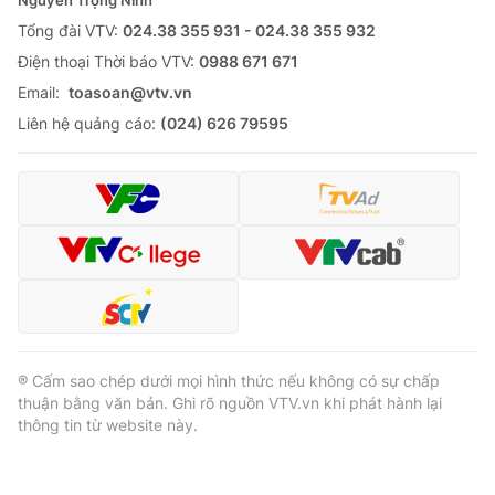
Tổng đài VTV:
024.38 355 931 - 024.38 355 932
Ðiện thoại Thời báo VTV:
0988 671 671
Email:
toasoan@vtv.vn
Liên hệ quảng cáo:
(024) 626 79595
® Cấm sao chép dưới mọi hình thức nếu không có sự chấp
thuận bằng văn bản. Ghi rõ nguồn VTV.vn khi phát hành lại
thông tin từ website này.