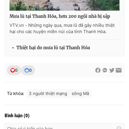
Photo
Infographic
Mưa lũ tại Thanh Hóa, hơn 200 ngôi nhà bị sập
VTV.vn - Những ngày qua, mưa lũ đã gây nhiều thiệt
Video
Shorts video
hại cho các huyện miền núi của tỉnh Thanh Hóa.
VTV Money
VTV Thể thao
Thiệt hại do mưa lũ tại Thanh Hóa
VTV Sức khoẻ
Bất động sản
0
0
Thị trường 24h
Tấm lòng Việt
VTV4
Vươn mình bằng AI
Từ khóa:
3 người thiệt mạng
sông Mã
VTV9
VTV8
Bình luận
(
0
)
Liên hệ tòa soạn
English