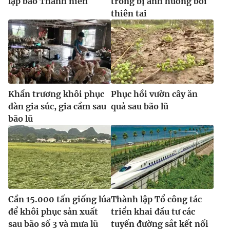
lập báo Thanh niên
trồng bị ảnh hưởng bởi
Ðiện thoại Thời báo VTV:
024.66 897 897
thiên tai
Email:
toasoan@vtv.vn
Liên hệ quảng cáo:
024-7300.7108
Khẩn trương khôi phục
Phục hồi vườn cây ăn
đàn gia súc, gia cầm sau
quả sau bão lũ
bão lũ
® Cấm sao chép dưới mọi hình thức nếu không có sự chấp
thuận bằng văn bản. Ghi rõ nguồn VTV.vn khi phát hành lại
Cần 15.000 tấn giống lúa
Thành lập Tổ công tác
thông tin từ website này.
để khôi phục sản xuất
triển khai đầu tư các
sau bão số 3 và mưa lũ
tuyến đường sắt kết nối