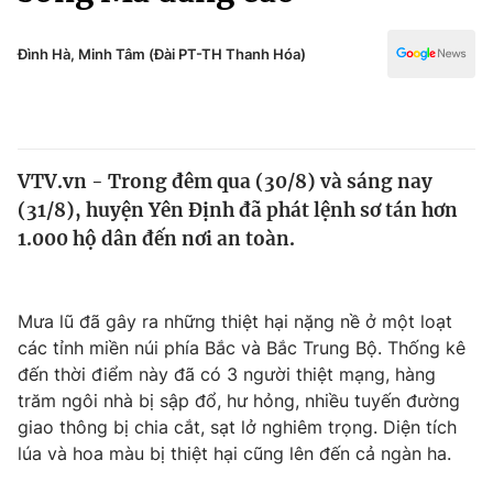
Chính trị
Truyền hình
Văn hóa - Giải trí
Đình Hà, Minh Tâm (Đài PT-TH Thanh Hóa)
Xã hội
Y tế
Đời sống
Pháp luật
Công nghệ
Giáo dục
VTV.vn - Trong đêm qua (30/8) và sáng nay
Y tế
(31/8), huyện Yên Định đã phát lệnh sơ tán hơn
1.000 hộ dân đến nơi an toàn.
Thế giới
Tin tức
Mưa lũ đã gây ra những thiệt hại nặng nề ở một loạt
Kinh tế
các tỉnh miền núi phía Bắc và Bắc Trung Bộ. Thống kê
Thế giới đó đây
Tài chính
đến thời điểm này đã có 3 người thiệt mạng, hàng
Dữ liệu và đời sống
Câu chuyện quốc tế
trăm ngôi nhà bị sập đổ, hư hỏng, nhiều tuyến đường
Thị trường
giao thông bị chia cắt, sạt lở nghiêm trọng. Diện tích
Truyền hình
lúa và hoa màu bị thiệt hại cũng lên đến cả ngàn ha.
Góc doanh nghiệp