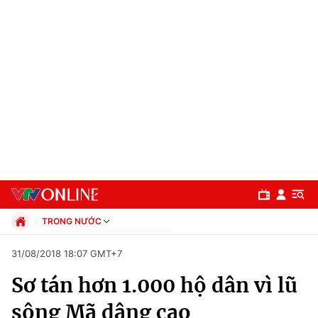
TRONG NƯỚC
Chính trị
31/08/2018 18:07 GMT+7
Xã hội
Sơ tán hơn 1.000 hộ dân vì lũ
Pháp luật
Chuyên mục
Kinh tế
sông Mã dâng cao
Thể thao