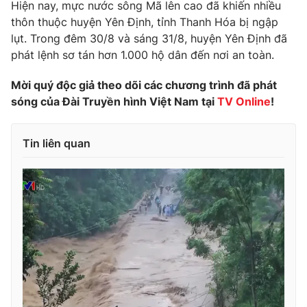
Phim VTV
Hiện nay, mực nước sông Mã lên cao đã khiến nhiều
Giải trí
thôn thuộc huyện Yên Định, tỉnh Thanh Hóa bị ngập
Hậu trường
lụt. Trong đêm 30/8 và sáng 31/8, huyện Yên Định đã
Điện ảnh
Đời sống
phát lệnh sơ tán hơn 1.000 hộ dân đến nơi an toàn.
Nhân vật
Âm nhạc
Du lịch
Mời quý độc giả theo dõi các chương trình đã phát
Khán giả
Giáo dục
Sao
sóng của Đài Truyền hình Việt Nam tại
TV Online
!
Làm đẹp
Giải sao mai
Tuyển sinh
Công nghệ
Chất lượng cuộc sống
Tin liên quan
Học trực tuyến
Hitech Công nghệ tương lai
Giao lưu trực tuyến
Sản phẩm
Lịch phát sóng
Thị trường
Tư vấn
Chuyên mục khác
Emagazine
Podcast