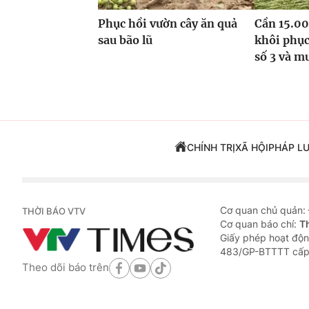
Phục hồi vườn cây ăn quả
Cần 15.00
sau bão lũ
khôi phục
số 3 và m
CHÍNH TRỊ
XÃ HỘI
PHÁP L
Cơ quan chủ quản:
THỜI BÁO VTV
Cơ quan báo chí:
T
Giấy phép hoạt độn
483/GP-BTTTT cấp
Theo dõi báo trên