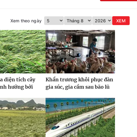
Xem theo ngày
XEM
a diện tích cây
Khẩn trương khôi phục đàn
ảnh hưởng bởi
gia súc, gia cầm sau bão lũ