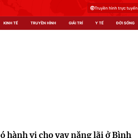
Truyền hình trực tuyến
KINH TẾ
TRUYỀN HÌNH
GIẢI TRÍ
Y TẾ
ĐỜI SỐNG
Pháp luật
Y tế
Truyền hình
Multimedia
Phim VTV
Video
Hậu trường
Shorts video
Nhân vật
Podcast
Khán giả
EMagazine
Giải sao mai
Photo
ó hành vi cho vay nặng lãi ở Bình
Infographic