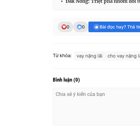
Đắk Nông: Triệt phá nhóm đối t
0
0
Bài đọc hay? Thả t
Từ khóa:
vay nặng lãi
cho vay nặng l
Bình luận
(
0
)