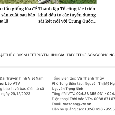
0 tấn giống lúa để
Thành lập Tổ công tác triển
 sản xuất sau bão
khai đầu tư các tuyến đường
ưa lũ
sắt kết nối với Trung Quốc...
UẬT
THẾ GIỚI
KINH TẾ
TRUYỀN HÌNH
GIẢI TRÍ
Y TẾ
ĐỜI SỐNG
CÔNG NG
Đài Truyền hình Việt Nam
Tổng Biên tập:
Vũ Thanh Thủy
hời báo VTV
Phó Tổng Biên tập:
Nguyễn Thị Mỹ Hạ
g báo in và báo điện tử số
Nguyễn Trọng Ninh
 ngày 29/12/2023
Tổng đài VTV:
024.38 355 931 - 024
Ðiện thoại Thời báo VTV:
0988 671 6
Email:
toasoan@vtv.vn
Liên hệ quảng cáo:
(024) 626 79595