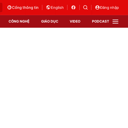
Cổng thông tin
English
Đăng nhập
CÔNG NGHỆ
GIÁO DỤC
VIDEO
PODCAST
VTV Money
VTV Thể thao
VTV Sức khoẻ
Bất động sản
Thị trường 24h
Tấm lòng Việt
Vươn mình bằng AI
VTV4
VTV8
VTV9
Lịch phát sóng
Giao lưu trực tuyến
Sự kiện