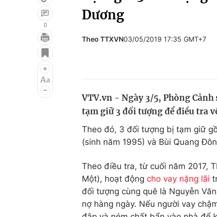
Dương
0
Theo TTXVN
03/05/2019 17:35 GMT+7
Giải trí
Đời sống
Điện ảnh
Du lịch
Âm nhạc
Làm đẹp
VTV.vn - Ngày 3/5, Phòng Cảnh 
Sao
Chất lượng cuộc sốn
tạm giữ 3 đối tượng để điều tra v
Theo đó, 3 đối tượng bị tạm giữ 
(sinh năm 1995) và Bùi Quang Đông
Theo điều tra, từ cuối năm 2017, 
Một), hoạt động
cho vay nặng lãi
t
đối tượng cùng quê là Nguyễn Văn
nợ hàng ngày. Nếu người vay chậm 
đập và ném chất bẩn vào nhà để k