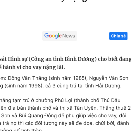
Góc ảnh
Giáo dục
Công nghệ
Chia sẻ
Tuyển sinh
Hitech Công ng
Học trực tuyến
Sản phẩm
sát Hình sự (Công an tỉnh Bình Dương) cho biết đan
g
Thị trường
ề hành vi cho vay nặng lãi.
Tư vấn
gồm: Đồng Văn Thắng (sinh năm 1985), Nguyễn Văn Sơn
 (sinh năm 1998), cả 3 cùng trú tại tỉnh Hải Dương.
Thắng tạm trú ở phường Phú Lợi (thành phố Thủ Dầu
rên địa bàn thành phố và thị xã Tân Uyên. Thắng thuê 2
 Sơn và Bùi Quang Đông để phụ giúp việc cho vay, đòi
trả nợ thì các đối tượng này sẽ đe dọa, chửi bới, đánh
hủng bố tinh thần.