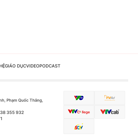
HỆ
GIÁO DỤC
VIDEO
PODCAST
nh, Phạm Quốc Thắng,
.38 355 932
71