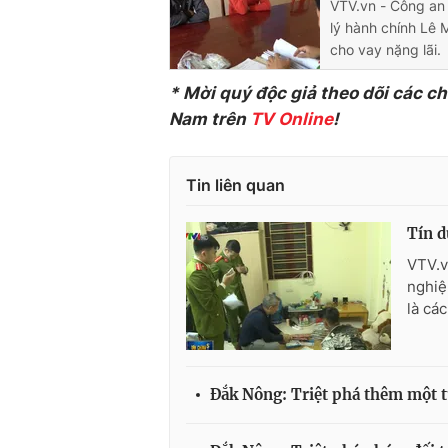
VTV.vn - Công an 
lý hành chính Lê 
cho vay nặng lãi.
* Mời quý độc giả theo dõi các c
Nam trên
TV Online
!
Tin liên quan
Tín d
VTV.v
nghiệ
là cá
Đắk Nông: Triệt phá thêm một 