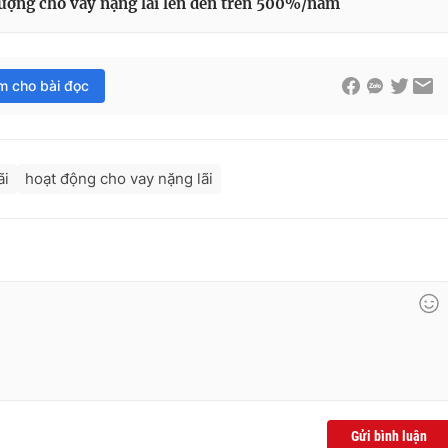
ượng cho vay nặng lãi lên đến trên 500%/năm
im cho bài đọc
ãi
hoạt động cho vay nặng lãi
Gửi bình luận