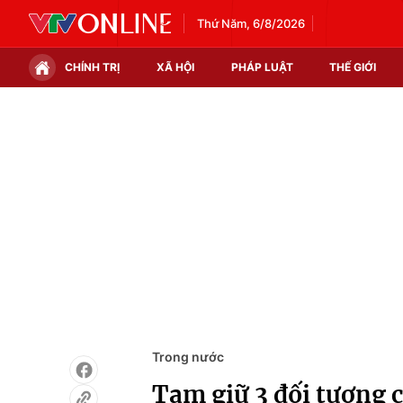
Thứ Năm, 6/8/2026
CHÍNH TRỊ
XÃ HỘI
PHÁP LUẬT
THẾ GIỚI
Chính trị
Xã hội
Thế giới
Kinh tế
Tin tức
Tài chính
Thế giới đó đây
Thị trường
Câu chuyện quốc tế
Góc doanh nghiệp
Dữ liệu và đời sống
Trong nước
Tạm giữ 3 đối tượng c