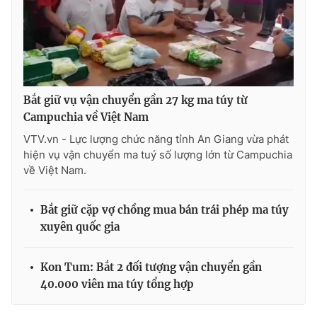
Ðiện thoại Thời báo VTV:
024.66 897 897
Email:
toasoan@vtv.vn
Liên hệ quảng cáo:
024-7300.7108
Bắt giữ vụ vận chuyển gần 27 kg ma túy từ
Campuchia về Việt Nam
VTV.vn - Lực lượng chức năng tỉnh An Giang vừa phát
hiện vụ vận chuyển ma tuý số lượng lớn từ Campuchia
về Việt Nam.
Bắt giữ cặp vợ chồng mua bán trái phép ma túy
xuyên quốc gia
® Cấm sao chép dưới mọi hình thức nếu không có sự chấp
thuận bằng văn bản. Ghi rõ nguồn VTV.vn khi phát hành lại
Kon Tum: Bắt 2 đối tượng vận chuyển gần
thông tin từ website này.
40.000 viên ma túy tổng hợp