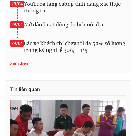
YouTube tăng cường tính năng xác thực
29/04
thông tin
Mở dần hoạt động du lịch nội địa
29/04
THỜI BÁO VTV
Các xe khách chỉ chạy tối đa 50% số lượng
29/04
trong kỳ nghỉ lễ 30/4 - 1/5
Theo dõi báo trên
Xem thêm
Cơ quan chủ quản:
Đài Truyền hình Việt Nam
Cơ quan báo chí:
Thời báo VTV
Tin liên quan
Giấy phép hoạt động báo in và báo điện tử số 483/GP-BTTTT
cấp ngày 29/12/2023
Tổng Biên tập:
Vũ Thanh Thủy
Phó Tổng Biên tập:
Nguyễn Thị Mỹ Hạnh, Phạm Quốc Thắng,
Nguyễn Trọng Ninh
Tổng đài VTV:
024.38 355 931 - 024.38 355 932