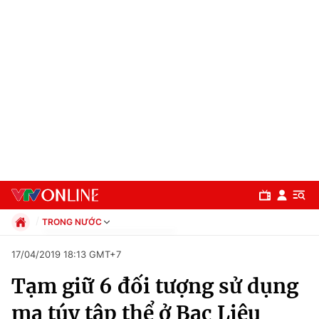
TRONG NƯỚC
Chính trị
17/04/2019 18:13 GMT+7
Xã hội
Tạm giữ 6 đối tượng sử dụng
Pháp luật
Chuyên mục
Kinh tế
ma túy tập thể ở Bạc Liêu
Thể thao