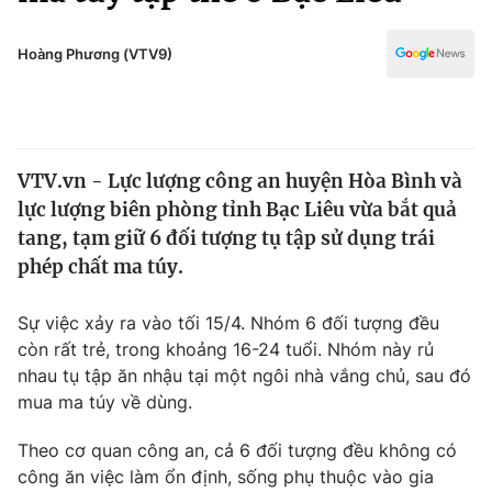
Chính trị
Truyền hình
Văn hóa - Giải trí
Hoàng Phương (VTV9)
Xã hội
Y tế
Đời sống
Pháp luật
Công nghệ
Giáo dục
VTV.vn - Lực lượng công an huyện Hòa Bình và
Y tế
lực lượng biên phòng tỉnh Bạc Liêu vừa bắt quả
tang, tạm giữ 6 đối tượng tụ tập sử dụng trái
Thế giới
phép chất ma túy.
Tin tức
Sự việc xảy ra vào tối 15/4. Nhóm 6 đối tượng đều
Kinh tế
còn rất trẻ, trong khoảng 16-24 tuổi. Nhóm này rủ
Thế giới đó đây
Tài chính
nhau tụ tập ăn nhậu tại một ngôi nhà vắng chủ, sau đó
Dữ liệu và đời sống
Câu chuyện quốc tế
mua ma túy về dùng.
Thị trường
Theo cơ quan công an, cả 6 đối tượng đều không có
Truyền hình
Góc doanh nghiệp
công ăn việc làm ổn định, sống phụ thuộc vào gia