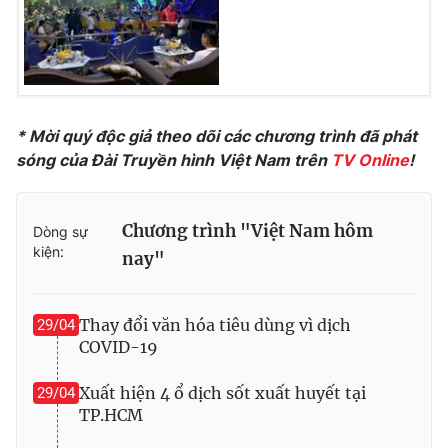
Photo
Infographic
Video
Shorts video
* Mời quý độc giả theo dõi các chương trình đã phát
VTV Money
VTV Thể thao
sóng của Đài Truyền hình Việt Nam trên
TV Online
!
VTV Sức khoẻ
Bất động sản
Chương trình "Việt Nam hôm
Dòng sự
kiện:
nay"
Thị trường 24h
Tấm lòng Việt
VTV4
Vươn mình bằng AI
Thay đổi văn hóa tiêu dùng vì dịch
29/04
COVID-19
VTV9
VTV8
Xuất hiện 4 ổ dịch sốt xuất huyết tại
29/04
TP.HCM
Liên hệ tòa soạn
English