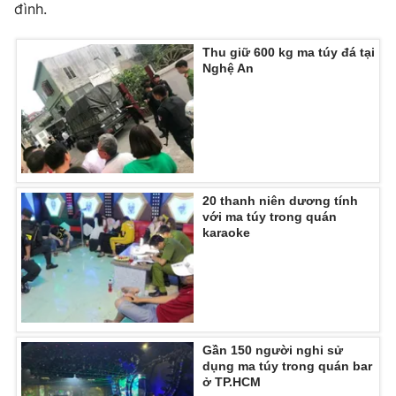
Phim VTV
đình.
Giải trí
Hậu trường
Thu giữ 600 kg ma túy đá tại
Điện ảnh
Đời sống
Nghệ An
Nhân vật
Âm nhạc
Du lịch
Khán giả
Giáo dục
Sao
Làm đẹp
Giải sao mai
Tuyển sinh
Công nghệ
Chất lượng cuộc sống
Học trực tuyến
20 thanh niên dương tính
Hitech Công nghệ tương lai
với ma túy trong quán
Giao lưu trực tuyến
karaoke
Sản phẩm
Lịch phát sóng
Thị trường
Tư vấn
Chuyên mục khác
Gần 150 người nghi sử
dụng ma túy trong quán bar
Emagazine
Podcast
ở TP.HCM