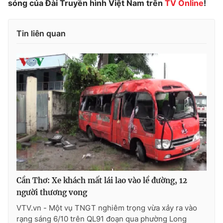
sóng của Đài Truyền hình Việt Nam trên
TV
Online
!
Photo
Infographic
Tin liên quan
Video
Shorts video
VTV Money
VTV Thể thao
VTV Sức khoẻ
Bất động sản
Thị trường 24h
Tấm lòng Việt
VTV4
Vươn mình bằng AI
Cần Thơ: Xe khách mất lái lao vào lề đường, 12
VTV9
VTV8
người thương vong
VTV.vn - Một vụ TNGT nghiêm trọng vừa xảy ra vào
Liên hệ tòa soạn
English
rạng sáng 6/10 trên QL91 đoạn qua phường Long