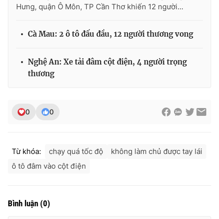
Hưng, quận Ô Môn, TP Cần Thơ khiến 12 người...
Cà Mau: 2 ô tô đấu đầu, 12 người thương vong
THỜI BÁO VTV
Nghệ An: Xe tải đâm cột điện, 4 người trọng
thương
Theo dõi báo trên
0
0
Cơ quan chủ quản:
Đài Truyền hình Việt Nam
Cơ quan báo chí:
Thời báo VTV
Giấy phép hoạt động báo in và báo điện tử số 483/GP-BTTTT
Từ khóa:
chạy quá tốc độ
không làm chủ được tay lái
cấp ngày 29/12/2023
ô tô đâm vào cột điện
Tổng Biên tập:
Vũ Thanh Thủy
Phó Tổng Biên tập:
Nguyễn Thị Mỹ Hạnh, Phạm Quốc Thắng,
Nguyễn Trọng Ninh
Bình luận
(
0
)
Tổng đài VTV:
024.38 355 931 - 024.38 355 932