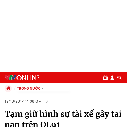
TRONG NƯỚC
Chính trị
12/10/2017 14:08 GMT+7
Xã hội
Tạm giữ hình sự tài xế gây tai
Pháp luật
Chuyên mục
Kinh tế
nạn trên QL91
Thể thao