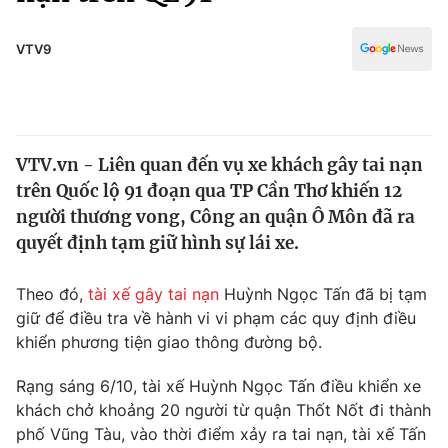
Chính trị
Truyền hình
Văn hóa - Giải trí
VTV9
Xã hội
Y tế
Đời sống
Pháp luật
Công nghệ
Giáo dục
VTV.vn - Liên quan đến vụ xe khách gây tai nạn
Y tế
trên Quốc lộ 91 đoạn qua TP Cần Thơ khiến 12
người thương vong, Công an quận Ô Môn đã ra
Thế giới
quyết định tạm giữ hình sự lái xe.
Tin tức
Theo đó,
tài xế gây tai nạn
Huỳnh Ngọc Tấn đã bị tạm
Kinh tế
giữ để điều tra về hành vi vi phạm các quy định điều
Thế giới đó đây
Tài chính
khiển phương tiện giao thông đường bộ.
Dữ liệu và đời sống
Câu chuyện quốc tế
Thị trường
Rạng sáng 6/10, tài xế Huỳnh Ngọc Tấn điều khiển xe
khách chở khoảng 20 người từ quận Thốt Nốt đi thành
Truyền hình
Góc doanh nghiệp
phố Vũng Tàu, vào thời điểm xảy ra tai nạn, tài xế Tấn