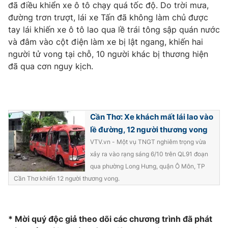
Phim VTV
đã điều khiển xe ô tô chạy quá tốc độ. Do trời mưa,
Giải trí
đường trơn trượt, lái xe Tấn đã không làm chủ được
Hậu trường
tay lái khiến xe ô tô lao qua lề trái tông sập quán nước
Điện ảnh
Đời sống
và đâm vào cột điện làm xe bị lật ngang, khiến hai
Nhân vật
Âm nhạc
người tử vong tại chỗ, 10 người khác bị thương hiện
Du lịch
Khán giả
đã qua cơn nguy kịch.
Giáo dục
Sao
Làm đẹp
Giải sao mai
Tuyển sinh
Công nghệ
Chất lượng cuộc sống
Học trực tuyến
Cần Thơ: Xe khách mất lái lao vào
Hitech Công nghệ tương lai
Giao lưu trực tuyến
lề đường, 12 người thương vong
Sản phẩm
VTV.vn - Một vụ TNGT nghiêm trọng vừa
xảy ra vào rạng sáng 6/10 trên QL91 đoạn
Lịch phát sóng
Thị trường
qua phường Long Hưng, quận Ô Môn, TP
Cần Thơ khiến 12 người thương vong.
Tư vấn
Chuyên mục khác
Emagazine
Podcast
* Mời quý độc giả theo dõi các chương trình đã phát