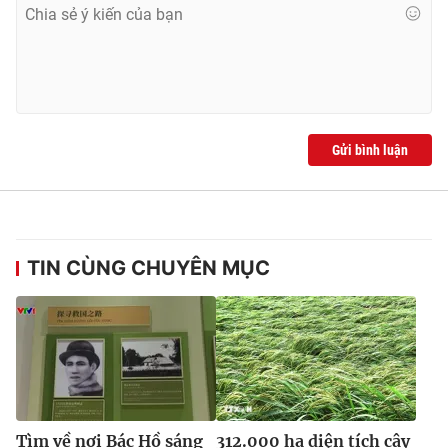
Ðiện thoại Thời báo VTV:
024.66 897 897
Email:
toasoan@vtv.vn
Liên hệ quảng cáo:
024-7300.7108
Gửi bình luận
TIN CÙNG CHUYÊN MỤC
® Cấm sao chép dưới mọi hình thức nếu không có sự chấp
thuận bằng văn bản. Ghi rõ nguồn VTV.vn khi phát hành lại
thông tin từ website này.
Tìm về nơi Bác Hồ sáng
312.000 ha diện tích cây