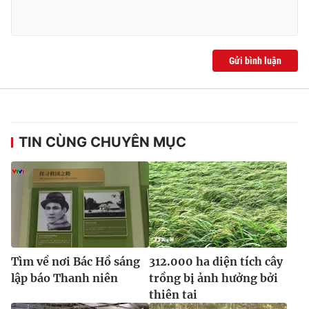
Ðiện thoại Thời báo VTV:
024.66 897 897
Email:
toasoan@vtv.vn
Liên hệ quảng cáo:
024-7300.7108
Gửi bình luận
TIN CÙNG CHUYÊN MỤC
® Cấm sao chép dưới mọi hình thức nếu không có sự chấp
thuận bằng văn bản. Ghi rõ nguồn VTV.vn khi phát hành lại
Tìm về nơi Bác Hồ sáng
312.000 ha diện tích cây
thông tin từ website này.
lập báo Thanh niên
trồng bị ảnh hưởng bởi
thiên tai