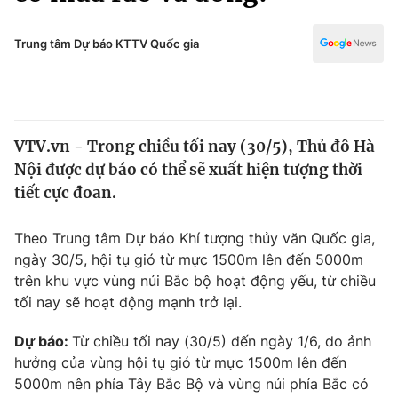
Chính trị
Truyền hình
Văn hóa - Giải trí
Trung tâm Dự báo KTTV Quốc gia
Xã hội
Y tế
Đời sống
Pháp luật
Công nghệ
Giáo dục
VTV.vn - Trong chiều tối nay (30/5), Thủ đô Hà
Y tế
Nội được dự báo có thể sẽ xuất hiện tượng thời
tiết cực đoan.
Thế giới
Theo Trung tâm Dự báo Khí tượng thủy văn Quốc gia,
Tin tức
ngày 30/5, hội tụ gió từ mực 1500m lên đến 5000m
Kinh tế
trên khu vực vùng núi Bắc bộ hoạt động yếu, từ chiều
Thế giới đó đây
Tài chính
tối nay sẽ hoạt động mạnh trở lại.
Dữ liệu và đời sống
Câu chuyện quốc tế
Thị trường
Dự báo:
Từ chiều tối nay (30/5) đến ngày 1/6, do ảnh
hưởng của vùng hội tụ gió từ mực 1500m lên đến
Truyền hình
Góc doanh nghiệp
5000m nên phía Tây Bắc Bộ và vùng núi phía Bắc có