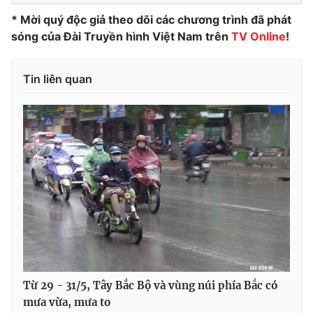
* Mời quý độc giả theo dõi các chương trình đã phát
Photo
Infographic
sóng của Đài Truyền hình Việt Nam trên
TV Online
!
Video
Shorts video
Tin liên quan
VTV Money
VTV Thể thao
VTV Sức khoẻ
Bất động sản
Thị trường 24h
Tấm lòng Việt
VTV4
Vươn mình bằng AI
VTV9
VTV8
Từ 29 - 31/5, Tây Bắc Bộ và vùng núi phía Bắc có
mưa vừa, mưa to
Liên hệ tòa soạn
English