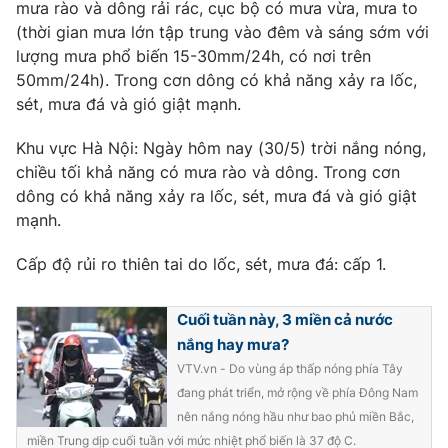
Phim VTV
mưa rào và dông rải rác, cục bộ có mưa vừa, mưa to
Giải trí
(thời gian mưa lớn tập trung vào đêm và sáng sớm với
Hậu trường
lượng mưa phổ biến 15-30mm/24h, có nơi trên
Điện ảnh
Đời sống
50mm/24h). Trong cơn dông có khả năng xảy ra lốc,
Nhân vật
Âm nhạc
sét, mưa đá và gió giật mạnh.
Du lịch
Khán giả
Giáo dục
Sao
Khu vực Hà Nội: Ngày hôm nay (30/5) trời nắng nóng,
Làm đẹp
Giải sao mai
chiều tối khả năng có mưa rào và dông. Trong cơn
Tuyển sinh
Công nghệ
dông có khả năng xảy ra lốc, sét, mưa đá và gió giật
Chất lượng cuộc sống
Học trực tuyến
mạnh.
Hitech Công nghệ tương lai
Giao lưu trực tuyến
Cấp độ rủi ro thiên tai do lốc, sét, mưa đá: cấp 1.
Sản phẩm
Lịch phát sóng
Thị trường
Cuối tuần này, 3 miền cả nước
nắng hay mưa?
Tư vấn
VTV.vn - Do vùng áp thấp nóng phía Tây
Chuyên mục khác
đang phát triển, mở rộng về phía Đông Nam
nên nắng nóng hầu như bao phủ miền Bắc,
Emagazine
Podcast
miền Trung dịp cuối tuần với mức nhiệt phổ biến là 37 độ C.