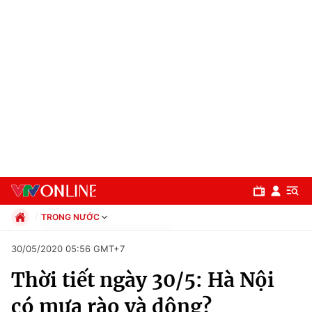
TRONG NƯỚC
Chính trị
30/05/2020 05:56 GMT+7
Xã hội
Thời tiết ngày 30/5: Hà Nội
Pháp luật
Chuyên mục
Kinh tế
có mưa rào và dông?
Thể thao