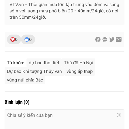
VTV.vn - Thời gian mưa lớn tập trung vào đêm và sáng
sớm với lượng mưa phổ biến 20 - 40mm/24giờ, có nơi
trên 50mm/24giờ.
THỜI BÁO VTV
0
0
Theo dõi báo trên
Từ khóa:
dự báo thời tiết
Thủ đô Hà Nội
Dự báo Khí tượng Thủy văn
vùng áp thấp
Cơ quan chủ quản:
Đài Truyền hình Việt Nam
vùng núi phía Bắc
Cơ quan báo chí:
Thời báo VTV
Giấy phép hoạt động báo in và báo điện tử số 483/GP-BTTTT
cấp ngày 29/12/2023
Bình luận
(
0
)
Tổng Biên tập:
Vũ Thanh Thủy
Phó Tổng Biên tập:
Nguyễn Thị Mỹ Hạnh, Phạm Quốc Thắng,
Nguyễn Trọng Ninh
Tổng đài VTV:
024.38 355 931 - 024.38 355 932