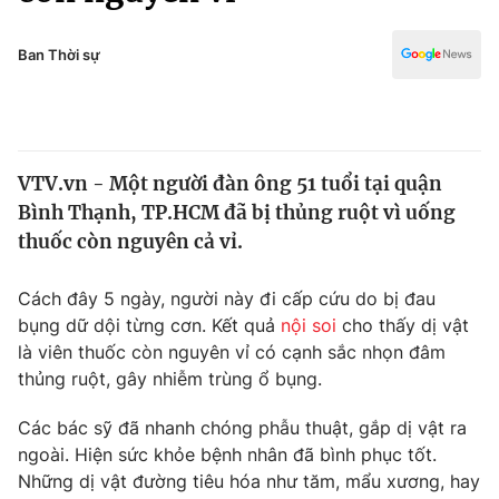
Chính trị
Truyền hình
Văn hóa - Giải trí
Ban Thời sự
Xã hội
Y tế
Đời sống
Pháp luật
Công nghệ
Giáo dục
VTV.vn - Một người đàn ông 51 tuổi tại quận
Y tế
Bình Thạnh, TP.HCM đã bị thủng ruột vì uống
thuốc còn nguyên cả vỉ.
Thế giới
Cách đây 5 ngày, người này đi cấp cứu do bị đau
Tin tức
bụng dữ dội từng cơn. Kết quả
nội soi
cho thấy dị vật
Kinh tế
là viên thuốc còn nguyên vỉ có cạnh sắc nhọn đâm
Thế giới đó đây
Tài chính
thủng ruột, gây nhiễm trùng ổ bụng.
Dữ liệu và đời sống
Câu chuyện quốc tế
Thị trường
Các bác sỹ đã nhanh chóng phẫu thuật, gắp dị vật ra
ngoài. Hiện sức khỏe bệnh nhân đã bình phục tốt.
Truyền hình
Góc doanh nghiệp
Những dị vật đường tiêu hóa như tăm, mẩu xương, hay