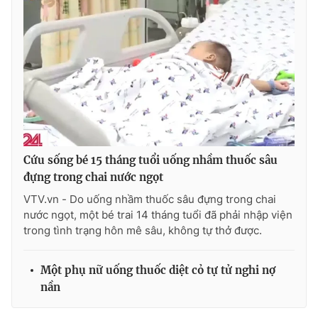
Photo
Infographic
Video
Shorts video
VTV Money
VTV Thể thao
VTV Sức khoẻ
Bất động sản
Cứu sống bé 15 tháng tuổi uống nhầm thuốc sâu
đựng trong chai nước ngọt
Thị trường 24h
Tấm lòng Việt
VTV.vn - Do uống nhầm thuốc sâu đựng trong chai
nước ngọt, một bé trai 14 tháng tuổi đã phải nhập viện
VTV4
Vươn mình bằng AI
trong tình trạng hôn mê sâu, không tự thở được.
VTV9
VTV8
Một phụ nữ uống thuốc diệt cỏ tự tử nghi nợ
nần
Liên hệ tòa soạn
English