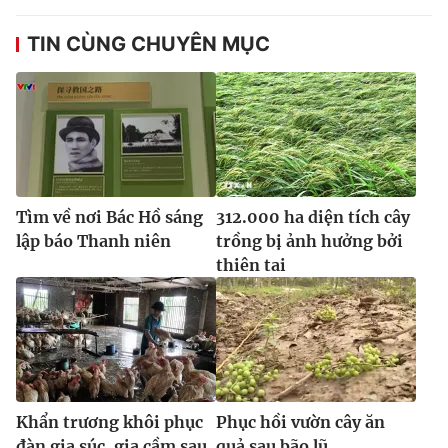
Ðiện thoại Thời báo VTV:
024.66 897 897
Email:
toasoan@vtv.vn
TIN CÙNG CHUYÊN MỤC
Liên hệ quảng cáo:
024-7300.7108
Tìm về nơi Bác Hồ sáng
312.000 ha diện tích cây
lập báo Thanh niên
trồng bị ảnh hưởng bởi
thiên tai
® Cấm sao chép dưới mọi hình thức nếu không có sự chấp
thuận bằng văn bản. Ghi rõ nguồn VTV.vn khi phát hành lại
thông tin từ website này.
Khẩn trương khôi phục
Phục hồi vườn cây ăn
đàn gia súc, gia cầm sau
quả sau bão lũ