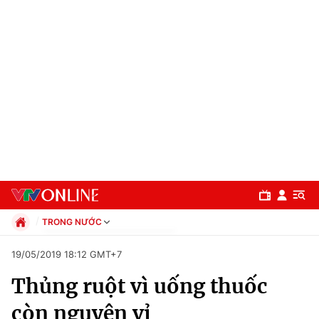
TRONG NƯỚC
Chính trị
19/05/2019 18:12 GMT+7
Xã hội
Thủng ruột vì uống thuốc
Pháp luật
Chuyên mục
Kinh tế
còn nguyên vỉ
Thể thao