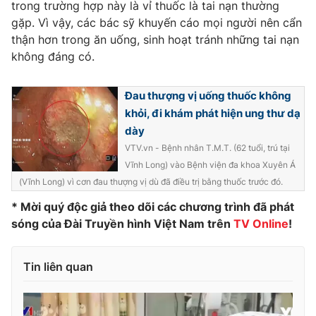
Phim VTV
trong trường hợp này là vỉ thuốc là tai nạn thường
Giải trí
gặp. Vì vậy, các bác sỹ khuyến cáo mọi người nên cẩn
Hậu trường
thận hơn trong ăn uống, sinh hoạt tránh những tai nạn
Điện ảnh
Đời sống
không đáng có.
Nhân vật
Âm nhạc
Du lịch
Khán giả
Đau thượng vị uống thuốc không
Giáo dục
Sao
Làm đẹp
khỏi, đi khám phát hiện ung thư dạ
Giải sao mai
Tuyển sinh
dày
Công nghệ
Chất lượng cuộc sống
VTV.vn - Bệnh nhân T.M.T. (62 tuổi, trú tại
Học trực tuyến
Vĩnh Long) vào Bệnh viện đa khoa Xuyên Á
Hitech Công nghệ tương lai
Giao lưu trực tuyến
(Vĩnh Long) vì cơn đau thượng vị dù đã điều trị bằng thuốc trước đó.
Sản phẩm
* Mời quý độc giả theo dõi các chương trình đã phát
Lịch phát sóng
Thị trường
sóng của Đài Truyền hình Việt Nam trên
TV Online
!
Tư vấn
Tin liên quan
Chuyên mục khác
Emagazine
Podcast