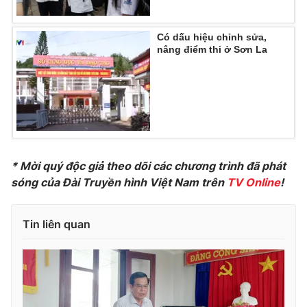
Có dấu hiệu chỉnh sửa,
nâng điểm thi ở Sơn La
THỜI BÁO VTV
Theo dõi báo trên
* Mời quý độc giả theo dõi các chương trình đã phát
Cơ quan chủ quản:
Đài Truyền hình Việt Nam
sóng của Đài Truyền hình Việt Nam trên
TV Online
!
Cơ quan báo chí:
Thời báo VTV
Giấy phép hoạt động báo in và báo điện tử số 483/GP-BTTTT
Tin liên quan
cấp ngày 29/12/2023
Tổng Biên tập:
Vũ Thanh Thủy
Phó Tổng Biên tập:
Nguyễn Thị Mỹ Hạnh, Phạm Quốc Thắng,
Nguyễn Trọng Ninh
Tổng đài VTV:
024.38 355 931 - 024.38 355 932