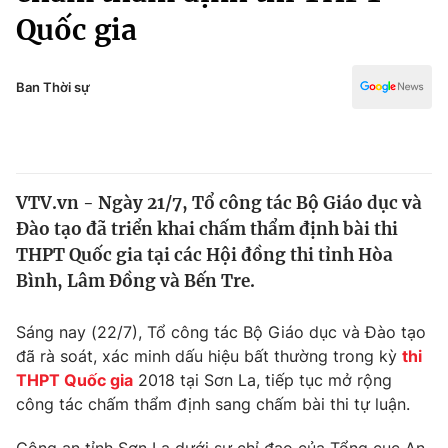
Chính trị
Quốc gia
Truyền hình
Văn hóa - Giải trí
Xã hội
Y tế
Ban Thời sự
Đời sống
Pháp luật
Công nghệ
Giáo dục
Y tế
VTV.vn - Ngày 21/7, Tổ công tác Bộ Giáo dục và
Đào tạo đã triển khai chấm thẩm định bài thi
Thế giới
THPT Quốc gia tại các Hội đồng thi tỉnh Hòa
Tin tức
Bình, Lâm Đồng và Bến Tre.
Kinh tế
Thế giới đó đây
Sáng nay (22/7), Tổ công tác Bộ Giáo dục và Đào tạo
Tài chính
Dữ liệu và đời sống
đã rà soát, xác minh dấu hiệu bất thường trong kỳ
thi
Câu chuyện quốc tế
Thị trường
THPT Quốc gia
2018 tại Sơn La, tiếp tục mở rộng
công tác chấm thẩm định sang chấm bài thi tự luận.
Truyền hình
Góc doanh nghiệp