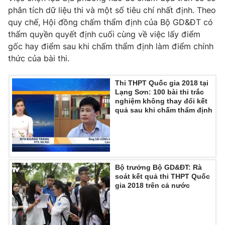
phân tích dữ liệu thi và một số tiêu chí nhất định. Theo
Photo
Infographic
quy chế, Hội đồng chấm thẩm định của Bộ GD&ĐT có
thẩm quyền quyết định cuối cùng về việc lấy điểm
Video
Shorts video
gốc hay điểm sau khi chấm thẩm định làm điểm chính
thức của bài thi.
VTV Money
VTV Thể thao
Thi THPT Quốc gia 2018 tại
Lạng Sơn: 100 bài thi trắc
nghiệm không thay đổi kết
VTV Sức khoẻ
Bất động sản
quả sau khi chấm thẩm định
Thị trường 24h
Tấm lòng Việt
VTV4
Vươn mình bằng AI
Bộ trưởng Bộ GD&ĐT: Rà
soát kết quả thi THPT Quốc
gia 2018 trên cả nước
VTV9
VTV8
Liên hệ tòa soạn
English