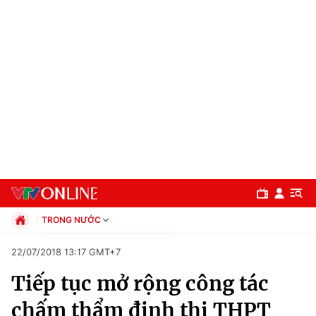
TRONG NƯỚC
Chính trị
22/07/2018 13:17 GMT+7
Xã hội
Tiếp tục mở rộng công tác
Pháp luật
Chuyên mục
Kinh tế
chấm thẩm định thi THPT
Thể thao