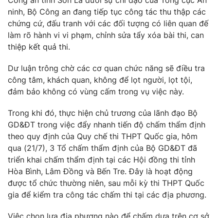
Công an tỉnh Sơn La dưới sự chỉ đạo của Tổng cục An
Phim VTV
Giải trí
ninh, Bộ Công an đang tiếp tục công tác thu thập các
Hậu trường
chứng cứ, đấu tranh với các đối tượng có liên quan đế
Điện ảnh
làm rõ hành vi vi phạm, chỉnh sửa tẩy xóa bài thi, can
Đời sống
Nhân vật
thiệp kết quả thi.
Âm nhạc
Du lịch
Khán giả
Giáo dục
Dư luận trông chờ các cơ quan chức năng sẽ điều tra
Sao
Làm đẹp
công tâm, khách quan, không để lọt người, lọt tội,
Giải sao mai
Tuyển sinh
đảm bảo không có vùng cấm trong vụ việc này.
Công nghệ
Chất lượng cuộc sống
Học trực tuyến
Trong khi đó, thực hiện chủ trương của lãnh đạo Bộ
Hitech Công nghệ tương lai
Giao lưu trực tuyến
GD&ĐT trong việc đẩy nhanh tiến độ chấm thẩm định
Sản phẩm
theo quy định của Quy chế thi THPT Quốc gia, hôm
qua (21/7), 3 Tổ chấm thẩm định của Bộ GD&ĐT đã
Lịch phát sóng
Thị trường
triển khai chấm thẩm định tại các Hội đồng thi tỉnh
Hòa Bình, Lâm Đồng và Bến Tre. Đây là hoạt động
Tư vấn
được tổ chức thường niên, sau mỗi kỳ thi THPT Quốc
Chuyên mục khác
gia để kiểm tra công tác chấm thi tại các địa phương.
Emagazine
Podcast
Việc chọn lựa địa phương nào để chấm dựa trên cơ sở