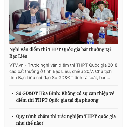
Ðiện thoại Thời báo VTV:
024.66 897 897
Email:
toasoan@vtv.vn
Liên hệ quảng cáo:
024-7300.7108
Nghi vấn điểm thi THPT Quốc gia bất thường tại
Bạc Liêu
VTV.vn - Trước nghi vấn điểm thi THPT Quốc gia 2018
cao bất thường ở tỉnh Bạc Liêu, chiều 20/7, Chủ tịch
tỉnh Bạc Liêu chỉ đạo Sở GD&ĐT tỉnh rà soát, báo...
Sở GD&ĐT Hòa Bình: Không có sự can thiệp về
® Cấm sao chép dưới mọi hình thức nếu không có sự chấp
điểm thi THPT Quốc gia tại địa phương
thuận bằng văn bản. Ghi rõ nguồn VTV.vn khi phát hành lại
thông tin từ website này.
Quy trình chấm thi trắc nghiệm THPT quốc gia
như thế nào?