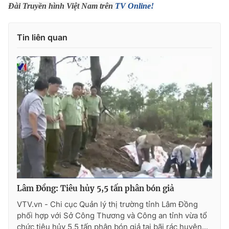
Phim VTV
Đài Truyền hình Việt Nam trên
TV Online!
Giải trí
Hậu trường
Điện ảnh
Tin liên quan
Đời sống
Nhân vật
Âm nhạc
Du lịch
Khán giả
Giáo dục
Sao
Làm đẹp
Giải sao mai
Tuyển sinh
Công nghệ
Chất lượng cuộc sống
Học trực tuyến
Hitech Công nghệ tương lai
Giao lưu trực tuyến
Sản phẩm
Lịch phát sóng
Thị trường
Tư vấn
Lâm Đồng: Tiêu hủy 5,5 tấn phân bón giả
Chuyên mục khác
VTV.vn - Chi cục Quản lý thị trường tỉnh Lâm Đồng
phối hợp với Sở Công Thương và Công an tỉnh vừa tổ
Emagazine
Podcast
chức tiêu hủy 5,5 tấn phân bón giả tại bãi rác huyện...