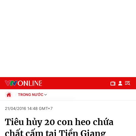
TRONG NƯỚC
Chính trị
21/04/2016 14:48 GMT+7
Xã hội
Tiêu hủy 20 con heo chứa
Pháp luật
Chuyên mục
Kinh tế
chất cấm tại Tiền Giang
Thể thao