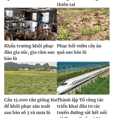
Ðiện thoại Thời báo VTV:
024.66 897 897
thiên tai
Email:
toasoan@vtv.vn
Liên hệ quảng cáo:
024-7300.7108
Khẩn trương khôi phục
Phục hồi vườn cây ăn
đàn gia súc, gia cầm sau
quả sau bão lũ
bão lũ
® Cấm sao chép dưới mọi hình thức nếu không có sự chấp
thuận bằng văn bản. Ghi rõ nguồn VTV.vn khi phát hành lại
Cần 15.000 tấn giống lúa
Thành lập Tổ công tác
thông tin từ website này.
để khôi phục sản xuất
triển khai đầu tư các
sau bão số 3 và mưa lũ
tuyến đường sắt kết nối