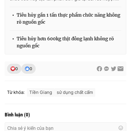
Photo
Infographic
Tiêu hủy gần 1 tấn thực phẩm chức năng không
rõ nguồn gốc
Video
Shorts video
Tiêu hủy hơn 600kg thịt đông lạnh không rõ
VTV Money
VTV Thể thao
nguồn gốc
VTV Sức khoẻ
Bất động sản
0
0
Thị trường 24h
Tấm lòng Việt
Từ khóa:
Tiền Giang
sử dụng chất cấm
VTV4
Vươn mình bằng AI
VTV9
VTV8
Bình luận
(
0
)
Liên hệ tòa soạn
English