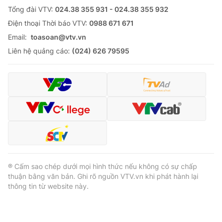
Tổng đài VTV:
024.38 355 931 - 024.38 355 932
Ðiện thoại Thời báo VTV:
0988 671 671
Email:
toasoan@vtv.vn
Liên hệ quảng cáo:
(024) 626 79595
® Cấm sao chép dưới mọi hình thức nếu không có sự chấp
thuận bằng văn bản. Ghi rõ nguồn VTV.vn khi phát hành lại
thông tin từ website này.