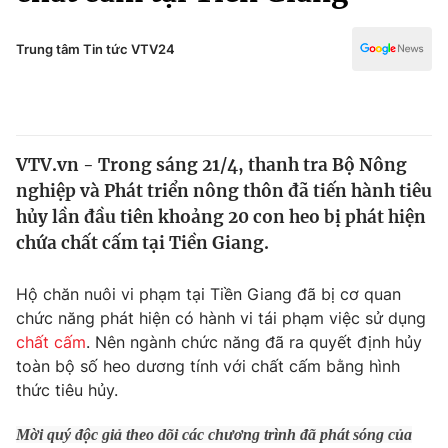
Chính trị
Truyền hình
Văn hóa - Giải trí
Trung tâm Tin tức VTV24
Xã hội
Y tế
Đời sống
Pháp luật
Công nghệ
Giáo dục
VTV.vn - Trong sáng 21/4, thanh tra Bộ Nông
Y tế
nghiệp và Phát triển nông thôn đã tiến hành tiêu
hủy lần đầu tiên khoảng 20 con heo bị phát hiện
Thế giới
chứa chất cấm tại Tiền Giang.
Tin tức
Hộ chăn nuôi vi phạm tại Tiền Giang đã bị cơ quan
Kinh tế
chức năng phát hiện có hành vi tái phạm việc sử dụng
Thế giới đó đây
Tài chính
chất cấm
. Nên ngành chức năng đã ra quyết định hủy
Dữ liệu và đời sống
Câu chuyện quốc tế
toàn bộ số heo dương tính với chất cấm bằng hình
Thị trường
thức tiêu hủy.
Truyền hình
Góc doanh nghiệp
Mời quý độc giả theo dõi các chương trình đã phát sóng của