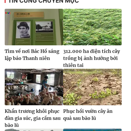
TIN CÙNG CHUYÊN MỤC
Ðiện thoại Thời báo VTV:
024.66 897 897
Email:
toasoan@vtv.vn
Liên hệ quảng cáo:
024-7300.7108
Tìm về nơi Bác Hồ sáng
312.000 ha diện tích cây
lập báo Thanh niên
trồng bị ảnh hưởng bởi
thiên tai
® Cấm sao chép dưới mọi hình thức nếu không có sự chấp
thuận bằng văn bản. Ghi rõ nguồn VTV.vn khi phát hành lại
Khẩn trương khôi phục
Phục hồi vườn cây ăn
thông tin từ website này.
đàn gia súc, gia cầm sau
quả sau bão lũ
bão lũ