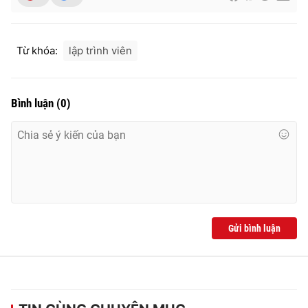
Từ khóa:
lập trình viên
THỜI BÁO VTV
Bình luận
(
0
)
Theo dõi báo trên
Cơ quan chủ quản:
Đài Truyền hình Việt Nam
Cơ quan báo chí:
Thời báo VTV
Giấy phép hoạt động báo in và báo điện tử số 483/GP-BTTTT
cấp ngày 29/12/2023
Gửi bình luận
Tổng Biên tập:
Vũ Thanh Thủy
Phó Tổng Biên tập:
Nguyễn Thị Mỹ Hạnh, Phạm Quốc Thắng,
Nguyễn Trọng Ninh
Tổng đài VTV:
024.38 355 931 - 024.38 355 932