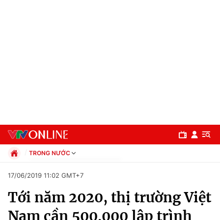
TRONG NƯỚC
Chính trị
17/06/2019 11:02 GMT+7
Xã hội
Tới năm 2020, thị trường Việt
Pháp luật
Chuyên mục
Kinh tế
Nam cần 500.000 lập trình
Thể thao