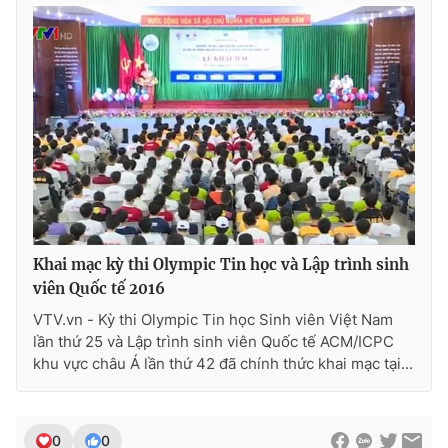
Photo
Infographic
Video
Shorts video
VTV Money
VTV Thể thao
VTV Sức khoẻ
Bất động sản
Thị trường 24h
Tấm lòng Việt
Khai mạc kỳ thi Olympic Tin học và Lập trình sinh
viên Quốc tế 2016
VTV.vn - Kỳ thi Olympic Tin học Sinh viên Việt Nam
VTV4
Vươn mình bằng AI
lần thứ 25 và Lập trình sinh viên Quốc tế ACM/ICPC
khu vực châu Á lần thứ 42 đã chính thức khai mạc tại...
VTV9
VTV8
Liên hệ tòa soạn
English
0
0