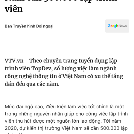
Chính trị
viên
Truyền hình
Văn hóa - Giải trí
Xã hội
Y tế
Ban Truyền hình Đối ngoại
Đời sống
Pháp luật
Công nghệ
Giáo dục
Y tế
VTV.vn - Theo chuyên trang tuyển dụng lập
trình viên TopDev, số lượng việc làm ngành
Thế giới
công nghệ thông tin ở Việt Nam có xu thế tăng
Tin tức
dần đều qua các năm.
Kinh tế
Thế giới đó đây
Tài chính
Dữ liệu và đời sống
Mức đãi ngộ cao, điều kiện làm việc tốt chính là một
Câu chuyện quốc tế
Thị trường
trong những nguyên nhân giúp cho công việc lập trình
viên thu hút được một nguồn lớn lao động. Tới năm
Truyền hình
Góc doanh nghiệp
2020, dự kiến thị trường Việt Nam sẽ cần 500.000 lập