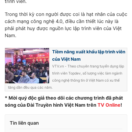
trình viên.
Phim VTV
Giải trí
Hậu trường
Trong thời kỳ con người được coi là hạt nhân của cuộc
Điện ảnh
cách mạng công nghệ 4.0, điều cần thiết lúc này là
Đời sống
Nhân vật
phải phát huy được nguồn lực lập trình viên của Việt
Âm nhạc
Nam.
Du lịch
Khán giả
Giáo dục
Sao
Làm đẹp
Giải sao mai
Tiềm năng xuất khẩu lập trình viên
Tuyển sinh
Công nghệ
Chất lượng cuộc sống
của Việt Nam
Học trực tuyến
VTV.vn - Theo chuyên trang tuyển dụng lập
Hitech Công nghệ tương lai
trình viên Topdev, số lượng việc làm ngành
Giao lưu trực tuyến
công nghệ thông tin ở Việt Nam có xu thế
Sản phẩm
tăng dần đều qua các năm.
Lịch phát sóng
Thị trường
* Mời quý độc giả theo dõi các chương trình đã phát
sóng của Đài Truyền hình Việt Nam trên
TV Online
!
Tư vấn
Chuyên mục khác
Tin liên quan
Emagazine
Podcast