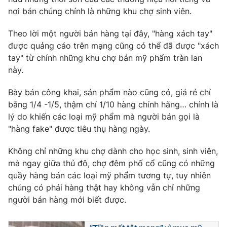
Phim VTV
Giải trí
nơi bán chúng chính là những khu chợ sinh viên.
Hậu trường
Điện ảnh
Theo lời một người bán hàng tại đây, "hàng xách tay"
Đời sống
Nhân vật
được quảng cáo trên mạng cũng có thể đã được "xách
Âm nhạc
tay" từ chính những khu chợ bán mỹ phẩm tràn lan
Du lịch
Khán giả
Giáo dục
này.
Sao
Làm đẹp
Giải sao mai
Tuyển sinh
Bày bán công khai, sản phẩm nào cũng có, giá rẻ chỉ
Công nghệ
Chất lượng cuộc sống
bằng 1/4 -1/5, thậm chí 1/10 hàng chính hãng… chính là
Học trực tuyến
lý do khiến các loại mỹ phẩm mà người bán gọi là
Hitech Công nghệ tương lai
Giao lưu trực tuyến
"hàng fake" được tiêu thụ hàng ngày.
Sản phẩm
Không chỉ những khu chợ dành cho học sinh, sinh viên,
Lịch phát sóng
Thị trường
mà ngay giữa thủ đô, chợ đêm phố cổ cũng có những
quầy hàng bán các loại mỹ phẩm tương tự, tuy nhiên
Tư vấn
chúng có phải hàng thật hay không vẫn chỉ những
Chuyên mục khác
người bán hàng mới biết được.
Emagazine
Podcast