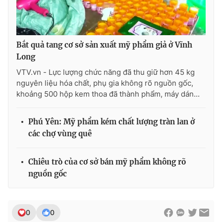
Bắt quả tang cơ sở sản xuất mỹ phẩm giả ở Vĩnh
THỜI BÁO VTV
Long
VTV.vn - Lực lượng chức năng đã thu giữ hơn 45 kg
nguyên liệu hóa chất, phụ gia không rõ nguồn gốc,
khoảng 500 hộp kem thoa đã thành phẩm, máy dán...
Theo dõi báo trên
Phú Yên: Mỹ phẩm kém chất lượng tràn lan ở
Cơ quan chủ quản:
Đài Truyền hình Việt Nam
các chợ vùng quê
Cơ quan báo chí:
Thời báo VTV
Giấy phép hoạt động báo in và báo điện tử số 483/GP-BTTTT
Chiêu trò của cơ sở bán mỹ phẩm không rõ
cấp ngày 29/12/2023
nguồn gốc
Tổng Biên tập:
Vũ Thanh Thủy
Phó Tổng Biên tập:
Nguyễn Thị Mỹ Hạnh, Phạm Quốc Thắng,
Nguyễn Trọng Ninh
0
0
Tổng đài VTV:
024.38 355 931 - 024.38 355 932