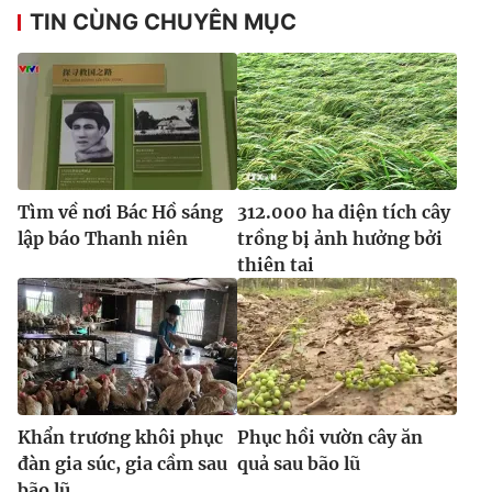
TIN CÙNG CHUYÊN MỤC
Tìm về nơi Bác Hồ sáng
312.000 ha diện tích cây
lập báo Thanh niên
trồng bị ảnh hưởng bởi
thiên tai
Khẩn trương khôi phục
Phục hồi vườn cây ăn
đàn gia súc, gia cầm sau
quả sau bão lũ
bão lũ