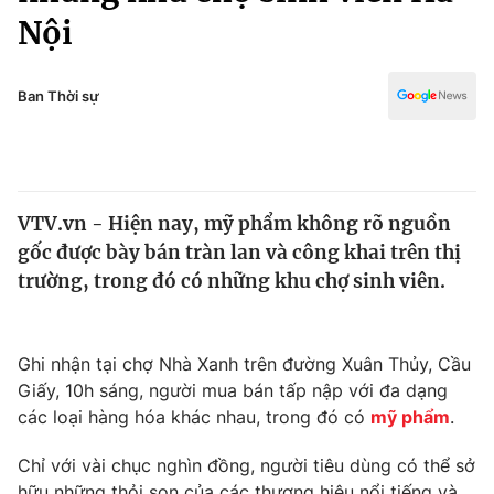
Chính trị
Nội
Truyền hình
Văn hóa - Giải trí
Xã hội
Y tế
Ban Thời sự
Đời sống
Pháp luật
Công nghệ
Giáo dục
Y tế
VTV.vn - Hiện nay, mỹ phẩm không rõ nguồn
gốc được bày bán tràn lan và công khai trên thị
Thế giới
trường, trong đó có những khu chợ sinh viên.
Tin tức
Kinh tế
Thế giới đó đây
Ghi nhận tại chợ Nhà Xanh trên đường Xuân Thủy, Cầu
Tài chính
Dữ liệu và đời sống
Giấy, 10h sáng, người mua bán tấp nập với đa dạng
Câu chuyện quốc tế
Thị trường
các loại hàng hóa khác nhau, trong đó có
mỹ phẩm
.
Truyền hình
Góc doanh nghiệp
Chỉ với vài chục nghìn đồng, người tiêu dùng có thể sở
hữu những thỏi son của các thương hiệu nổi tiếng và