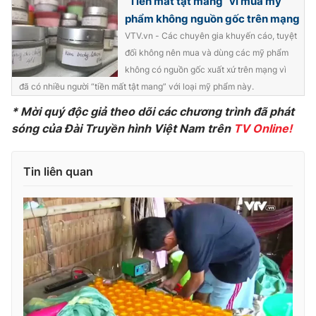
“Tiền mất tật mang” vì mua mỹ
phẩm không nguồn gốc trên mạng
Photo
Infographic
VTV.vn - Các chuyên gia khuyến cáo, tuyệt
đối không nên mua và dùng các mỹ phẩm
Video
Shorts video
không có nguồn gốc xuất xứ trên mạng vì
đã có nhiều người “tiền mất tật mang” với loại mỹ phẩm này.
VTV Money
VTV Thể thao
* Mời quý độc giả theo dõi các chương trình đã phát
sóng của Đài Truyền hình Việt Nam trên
TV Online!
VTV Sức khoẻ
Bất động sản
Tin liên quan
Thị trường 24h
Tấm lòng Việt
VTV4
Vươn mình bằng AI
VTV9
VTV8
Liên hệ tòa soạn
English