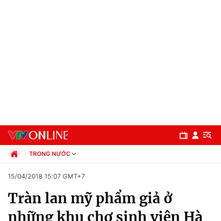
TRONG NƯỚC
Chính trị
15/04/2018 15:07 GMT+7
Xã hội
Tràn lan mỹ phẩm giả ở
Pháp luật
Chuyên mục
Kinh tế
những khu chợ sinh viên Hà
Thể thao