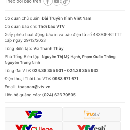
Theo dõi báo trên
Cơ quan chủ quản:
Đài Truyền hình Việt Nam
Cơ quan báo chí:
Thời báo VTV
Giấy phép hoạt động báo in và báo điện tử số 483/GP-BTTTT
cấp ngày 29/12/2023
Tổng Biên tập:
Vũ Thanh Thủy
Phó Tổng Biên tập:
Nguyễn Thị Mỹ Hạnh, Phạm Quốc Thắng,
Nguyễn Trọng Ninh
Tổng đài VTV:
024.38 355 931 - 024.38 355 932
Ðiện thoại Thời báo VTV:
0988 671 671
Email:
toasoan@vtv.vn
Liên hệ quảng cáo:
(024) 626 79595