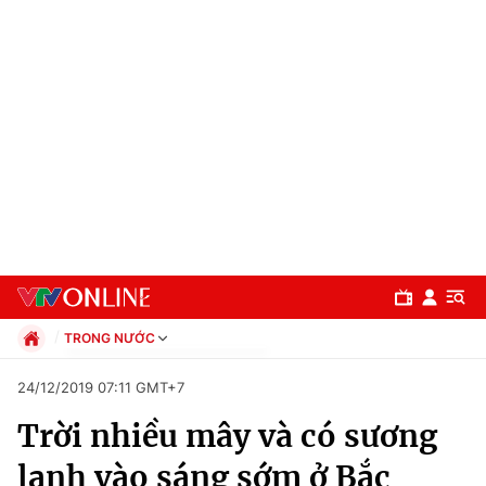
TRONG NƯỚC
Chính trị
24/12/2019 07:11 GMT+7
Xã hội
Trời nhiều mây và có sương
Pháp luật
Chuyên mục
Kinh tế
lạnh vào sáng sớm ở Bắc
Thể thao