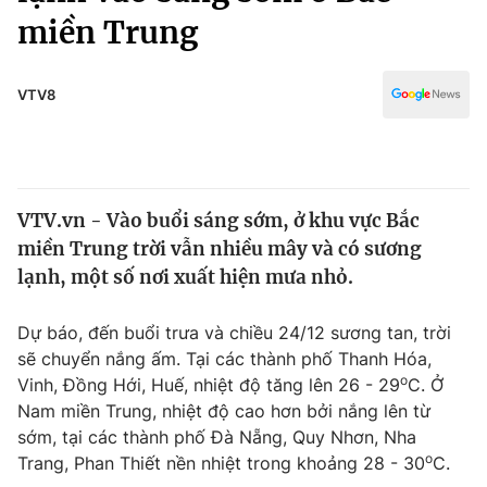
Chính trị
miền Trung
Truyền hình
Văn hóa - Giải trí
Xã hội
Y tế
VTV8
Đời sống
Pháp luật
Công nghệ
Giáo dục
Y tế
VTV.vn - Vào buổi sáng sớm, ở khu vực Bắc
miền Trung trời vẫn nhiều mây và có sương
Thế giới
lạnh, một số nơi xuất hiện mưa nhỏ.
Tin tức
Kinh tế
Dự báo, đến buổi trưa và chiều 24/12 sương tan, trời
Thế giới đó đây
sẽ chuyển nắng ấm. Tại các thành phố Thanh Hóa,
Tài chính
o
Dữ liệu và đời sống
Vinh, Đồng Hới, Huế, nhiệt độ tăng lên 26 - 29
C. Ở
Câu chuyện quốc tế
Thị trường
Nam miền Trung, nhiệt độ cao hơn bởi nắng lên từ
sớm, tại các thành phố Đà Nẵng, Quy Nhơn, Nha
Truyền hình
Góc doanh nghiệp
o
Trang, Phan Thiết nền nhiệt trong khoảng 28 - 30
C.