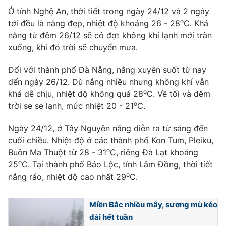
Phim VTV
Giải trí
Ở tỉnh Nghệ An, thời tiết trong ngày 24/12 và 2 ngày
o
Hậu trường
tới đều là nắng đẹp, nhiệt độ khoảng 26 - 28
C. Khả
Điện ảnh
năng từ đêm 26/12 sẽ có đợt không khí lạnh mới tràn
Đời sống
Nhân vật
xuống, khi đó trời sẽ chuyển mưa.
Âm nhạc
Du lịch
Khán giả
Giáo dục
Đối với thành phố Đà Nẵng, nắng xuyên suốt từ nay
Sao
Làm đẹp
đến ngày 26/12. Dù nắng nhiều nhưng không khí vẫn
Giải sao mai
Tuyển sinh
o
khá dễ chịu, nhiệt độ không quá 28
C. Về tối và đêm
Công nghệ
Chất lượng cuộc sống
o
trời se se lạnh, mức nhiệt 20 - 21
C.
Học trực tuyến
Hitech Công nghệ tương lai
Giao lưu trực tuyến
Ngày 24/12, ở Tây Nguyên nắng diễn ra từ sáng đến
Sản phẩm
cuối chiều. Nhiệt độ ở các thành phố Kon Tum, Pleiku,
o
Buôn Ma Thuột từ 28 - 31
C, riêng Đà Lạt khoảng
Lịch phát sóng
Thị trường
o
25
C. Tại thành phố Bảo Lộc, tỉnh Lâm Đồng, thời tiết
o
nắng ráo, nhiệt độ cao nhất 29
C.
Tư vấn
Chuyên mục khác
Miền Bắc nhiều mây, sương mù kéo
Emagazine
Podcast
dài hết tuần