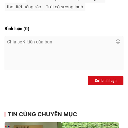
Ðiện thoại Thời báo VTV:
024.66 897 897
thời tiết nắng ráo
Trời có sương lạnh
Email:
toasoan@vtv.vn
Liên hệ quảng cáo:
024-7300.7108
Bình luận
(
0
)
Gửi bình luận
® Cấm sao chép dưới mọi hình thức nếu không có sự chấp
thuận bằng văn bản. Ghi rõ nguồn VTV.vn khi phát hành lại
thông tin từ website này.
TIN CÙNG CHUYÊN MỤC