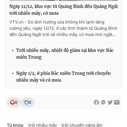
Ngày 12/12, khu vực từ Quảng Bình đến Quảng Ngãi
trời nhiều mây, có mưa
VTV.vn - Do ảnh hưởng của không khí lạnh tăng
THỜI BÁO VTV
cường yếu, ngày 12/12, ở các tỉnh thành từ Quảng Bình
đến Quảng Ngãi trời sẽ nhiều mây, có mưa nhỏ ngắt...
Trời nhiều mây, nhiệt độ giảm tại khu vực Bắc
Theo dõi báo trên
miền Trung
Cơ quan chủ quản:
Đài Truyền hình Việt Nam
Ngày 1/2, ở phía Bắc miền Trung trời chuyển
Cơ quan báo chí:
Thời báo VTV
nhiều mây và có mưa
Giấy phép hoạt động báo in và báo điện tử số 483/GP-BTTTT
cấp ngày 29/12/2023
Tổng Biên tập:
Vũ Thanh Thủy
0
0
Phó Tổng Biên tập:
Nguyễn Thị Mỹ Hạnh, Phạm Quốc Thắng,
Nguyễn Trọng Ninh
Tổng đài VTV:
024.38 355 931 - 024.38 355 932
Từ khóa:
trời nhiều mây
trời chuyển nắng ấm