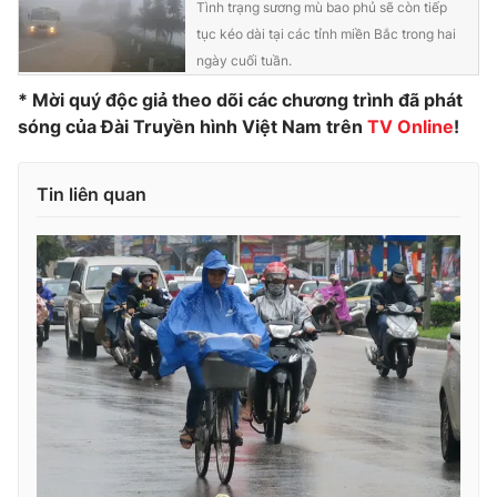
Tình trạng sương mù bao phủ sẽ còn tiếp
Photo
Infographic
tục kéo dài tại các tỉnh miền Bắc trong hai
ngày cuối tuần.
Video
* Mời quý độc giả theo dõi các chương trình đã phát
Shorts video
sóng của Đài Truyền hình Việt Nam trên
TV Online
!
VTV Money
VTV Thể thao
Tin liên quan
VTV Sức khoẻ
Bất động sản
Thị trường 24h
Tấm lòng Việt
VTV4
Vươn mình bằng AI
VTV9
VTV8
Liên hệ tòa soạn
English