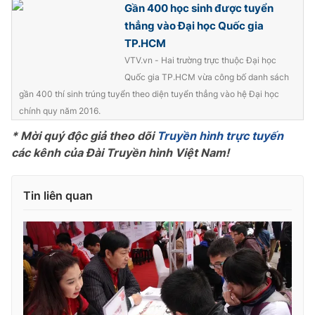
Gần 400 học sinh được tuyển
Photo
Infographic
thẳng vào Đại học Quốc gia
TP.HCM
VTV.vn - Hai trường trực thuộc Đại học
Video
Shorts video
Quốc gia TP.HCM vừa công bố danh sách
gần 400 thí sinh trúng tuyển theo diện tuyển thẳng vào hệ Đại học
VTV Money
VTV Thể thao
chính quy năm 2016.
* Mời quý độc giả theo dõi
Truyền hình trực tuyến
VTV Sức khoẻ
Bất động sản
các kênh của Đài Truyền hình Việt Nam!
Thị trường 24h
Tấm lòng Việt
Tin liên quan
VTV4
Vươn mình bằng AI
VTV9
VTV8
Liên hệ tòa soạn
English