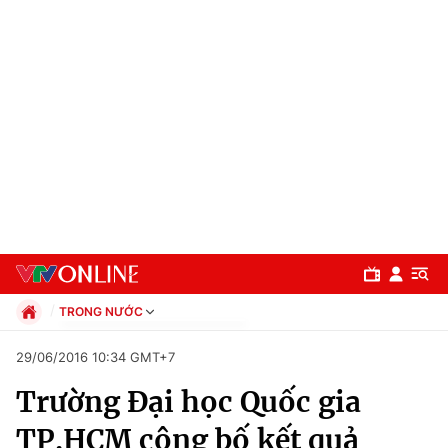
TRONG NƯỚC
Chính trị
29/06/2016 10:34 GMT+7
Xã hội
Trường Đại học Quốc gia
Pháp luật
Chuyên mục
Kinh tế
TP.HCM công bố kết quả
Thể thao