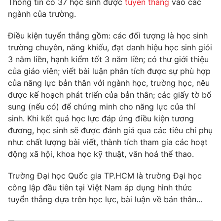
Thông tin có 37 học sinh được
tuyển thẳng
vào các
Phim VTV
Giải trí
ngành của trường.
Hậu trường
Điện ảnh
Điều kiện tuyển thẳng gồm: các đối tượng là học sinh
Đời sống
Nhân vật
trường chuyên, năng khiếu, đạt danh hiệu học sinh giỏi
Âm nhạc
3 năm liền, hạnh kiểm tốt 3 năm liền; có thư giới thiệu
Du lịch
Khán giả
Giáo dục
Sao
của giáo viên; viết bài luận phân tích được sự phù hợp
Làm đẹp
Giải sao mai
của năng lực bản thân với ngành học, trường học, nêu
Tuyển sinh
được kế hoạch phát triển của bản thân; các giấy tờ bổ
Công nghệ
Chất lượng cuộc sống
sung (nếu có) để chứng minh cho năng lực của thí
Học trực tuyến
Hitech Công nghệ tương lai
sinh. Khi kết quả học lực đáp ứng điều kiện tương
Giao lưu trực tuyến
đương, học sinh sẽ được đánh giá qua các tiêu chí phụ
Sản phẩm
như: chất lượng bài viết, thành tích tham gia các hoạt
Lịch phát sóng
động xã hội, khoa học kỹ thuật, văn hoá thể thao.
Thị trường
Trường Đại học Quốc gia TP.HCM là trường Đại học
Tư vấn
công lập đầu tiên tại Việt Nam áp dụng hình thức
Chuyên mục khác
tuyển thẳng dựa trên học lực, bài luận về bản thân…
Emagazine
Podcast