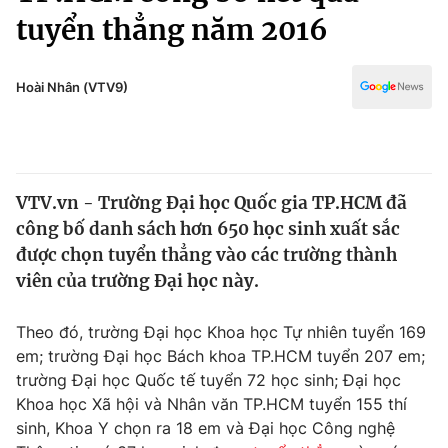
Chính trị
tuyển thẳng năm 2016
Truyền hình
Văn hóa - Giải trí
Xã hội
Y tế
Hoài Nhân (VTV9)
Đời sống
Pháp luật
Công nghệ
Giáo dục
Y tế
VTV.vn - Trường Đại học Quốc gia TP.HCM đã
công bố danh sách hơn 650 học sinh xuất sắc
Thế giới
được chọn tuyển thẳng vào các trường thành
Tin tức
viên của trường Đại học này.
Kinh tế
Thế giới đó đây
Theo đó, trường Đại học Khoa học Tự nhiên tuyển 169
Tài chính
Dữ liệu và đời sống
em; trường Đại học Bách khoa TP.HCM tuyển 207 em;
Câu chuyện quốc tế
Thị trường
trường Đại học Quốc tế tuyển 72 học sinh; Đại học
Khoa học Xã hội và Nhân văn TP.HCM tuyển 155 thí
Truyền hình
Góc doanh nghiệp
sinh, Khoa Y chọn ra 18 em và Đại học Công nghệ