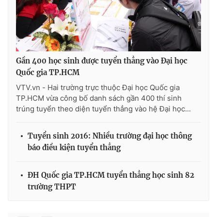
THỜI BÁO VTV
Gần 400 học sinh được tuyển thẳng vào Đại học
Quốc gia TP.HCM
VTV.vn - Hai trường trực thuộc Đại học Quốc gia
Theo dõi báo trên
TP.HCM vừa công bố danh sách gần 400 thí sinh
trúng tuyển theo diện tuyển thẳng vào hệ Đại học...
Cơ quan chủ quản:
Đài Truyền hình Việt Nam
Cơ quan báo chí:
Thời báo VTV
Tuyển sinh 2016: Nhiều trường đại học thông
báo điều kiện tuyển thẳng
Giấy phép hoạt động báo in và báo điện tử số 483/GP-BTTTT
cấp ngày 29/12/2023
Tổng Biên tập:
Vũ Thanh Thủy
ĐH Quốc gia TP.HCM tuyển thẳng học sinh 82
Phó Tổng Biên tập:
Nguyễn Thị Mỹ Hạnh, Phạm Quốc Thắng,
trường THPT
Nguyễn Trọng Ninh
Tổng đài VTV:
024.38 355 931 - 024.38 355 932