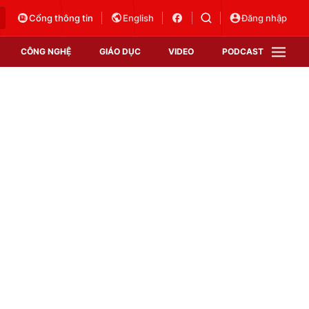
Cổng thông tin
English
Đăng nhập
CÔNG NGHỆ
GIÁO DỤC
VIDEO
PODCAST
VTV Money
VTV Thể thao
VTV Sức khoẻ
Bất động sản
Thị trường 24h
Tấm lòng Việt
Vươn mình bằng AI
VTV4
VTV8
VTV9
Lịch phát sóng
Giao lưu trực tuyến
Sự kiện