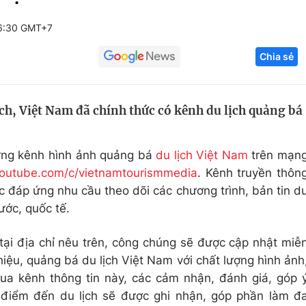
Góc ảnh
6:30 GMT+7
Chia sẻ
Giáo dục
Công nghệ
Tuyển sinh
Hitech Công ng
ch, Việt Nam đã chính thức có kênh du lịch quảng bá
Học trực tuyến
Sản phẩm
g
Thị trường
dựng kênh hình ảnh quảng bá
du lịch Việt Nam
trên mạn
Tư vấn
utube.com/c/vietnamtourismmedia
. Kênh truyền thôn
c đáp ứng nhu cầu theo dõi các chương trình, bản tin d
ước, quốc tế.
tại địa chỉ nêu trên, công chúng sẽ được cập nhật miễ
thiệu, quảng bá du lịch Việt Nam với chất lượng hình ảnh
ua kênh thông tin này, các cảm nhận, đánh giá, góp 
, điểm đến du lịch sẽ được ghi nhận, góp phần làm đ