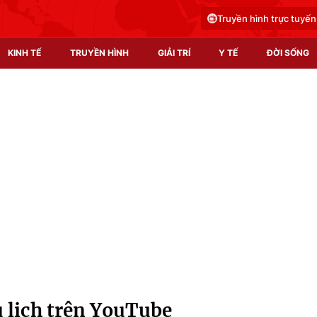
Truyền hình trực tuyến
KINH TẾ
TRUYỀN HÌNH
GIẢI TRÍ
Y TẾ
ĐỜI SỐNG
Pháp luật
Y tế
Truyền hình
Multimedia
Phim VTV
Video
Hậu trường
Shorts video
Nhân vật
Podcast
Khán giả
EMagazine
Giải sao mai
Photo
 lịch trên YouTube
Infographic