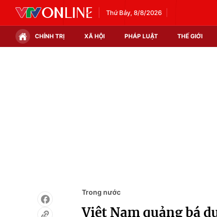
Thứ Bảy, 8/8/2026
CHÍNH TRỊ
XÃ HỘI
PHÁP LUẬT
THẾ GIỚI
Chính trị
Xã hội
Thế giới
Kinh tế
Tin tức
Tài chính
Thế giới đó đây
Thị trường
Câu chuyện quốc tế
Góc doanh nghiệp
Dữ liệu và đời sống
Trong nước
Việt Nam quảng bá du