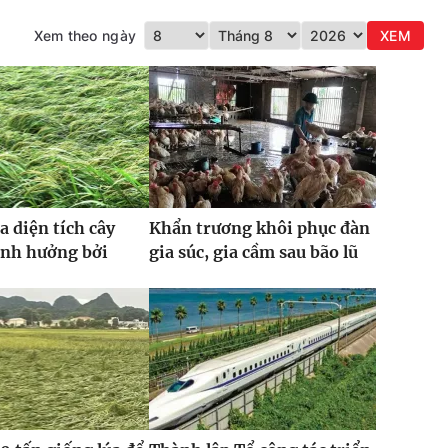
Xem theo ngày
XEM
a diện tích cây
Khẩn trương khôi phục đàn
ảnh hưởng bởi
gia súc, gia cầm sau bão lũ