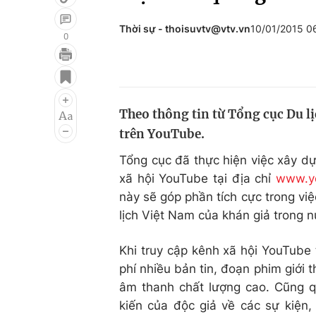
Thời sự - thoisuvtv@vtv.vn
10/01/2015 0
0
Giải trí
Đời sống
Điện ảnh
Du lịch
Theo thông tin từ Tổng cục Du lị
Âm nhạc
Làm đẹp
trên YouTube.
Sao
Chất lượng cuộc sốn
Tổng cục đã thực hiện việc xây 
xã hội YouTube tại địa chỉ
www.yo
này sẽ góp phần tích cực trong việ
lịch Việt Nam của khán giả trong n
Khi truy cập kênh xã hội YouTube 
phí nhiều bản tin, đoạn phim giới 
âm thanh chất lượng cao. Cũng q
kiến của độc giả về các sự kiện