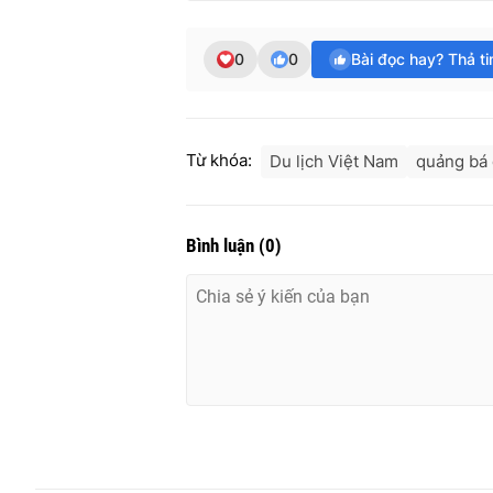
0
0
Bài đọc hay? Thả t
Từ khóa:
Du lịch Việt Nam
quảng bá 
Bình luận
(
0
)