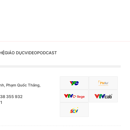
HỆ
GIÁO DỤC
VIDEO
PODCAST
nh, Phạm Quốc Thắng,
.38 355 932
71