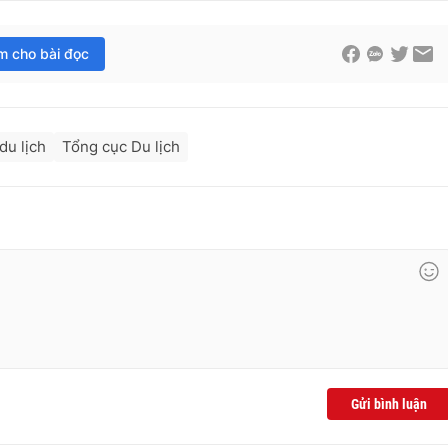
im cho bài đọc
du lịch
Tổng cục Du lịch
Gửi bình luận