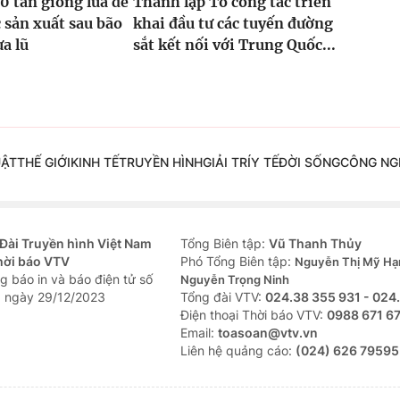
0 tấn giống lúa để
Thành lập Tổ công tác triển
 sản xuất sau bão
khai đầu tư các tuyến đường
ưa lũ
sắt kết nối với Trung Quốc...
UẬT
THẾ GIỚI
KINH TẾ
TRUYỀN HÌNH
GIẢI TRÍ
Y TẾ
ĐỜI SỐNG
CÔNG NG
Đài Truyền hình Việt Nam
Tổng Biên tập:
Vũ Thanh Thủy
hời báo VTV
Phó Tổng Biên tập:
Nguyễn Thị Mỹ Hạ
g báo in và báo điện tử số
Nguyễn Trọng Ninh
 ngày 29/12/2023
Tổng đài VTV:
024.38 355 931 - 024
Ðiện thoại Thời báo VTV:
0988 671 6
Email:
toasoan@vtv.vn
Liên hệ quảng cáo:
(024) 626 79595