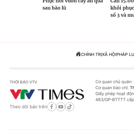
Phục hồi vườn cây ăn quả
Cần 15.00
sau bão lũ
khôi phục
số 3 và m
CHÍNH TRỊ
XÃ HỘI
PHÁP L
Cơ quan chủ quản:
THỜI BÁO VTV
Cơ quan báo chí:
T
Giấy phép hoạt độn
483/GP-BTTTT cấp
Theo dõi báo trên