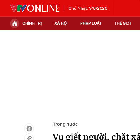
Chủ Nhật, 9/8/2026
CHÍNH TRỊ
XÃ HỘI
PHÁP LUẬT
THẾ GIỚI
Chính trị
Xã hội
Thế giới
Kinh tế
Tin tức
Tài chính
Thế giới đó đây
Thị trường
Câu chuyện quốc tế
Góc doanh nghiệp
Dữ liệu và đời sống
Trong nước
Vụ giết người, chặt x