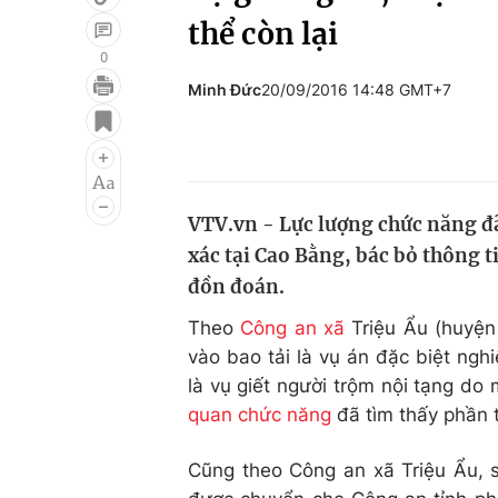
thể còn lại
0
Minh Đức
20/09/2016 14:48 GMT+7
Giải trí
Đời sống
Điện ảnh
Du lịch
Âm nhạc
Làm đẹp
VTV.vn - Lực lượng chức năng đã
Sao
Chất lượng cuộc sốn
xác tại Cao Bằng, bác bỏ thông t
đồn đoán.
Theo
Công an xã
Triệu Ẩu (huyện
vào bao tải là vụ án đặc biệt ngh
là vụ giết người trộm nội tạng do
quan chức năng
đã tìm thấy phần 
Cũng theo Công an xã Triệu Ẩu, sa