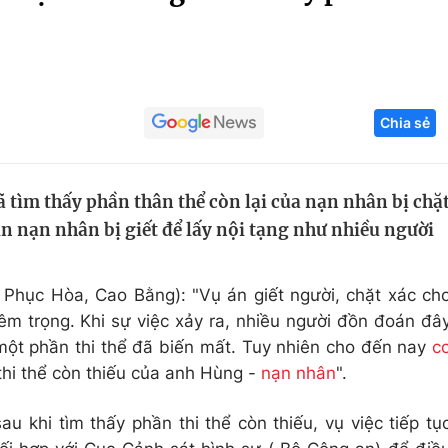
Góc ảnh
Giáo dục
Công nghệ
Chia sẻ
Tuyển sinh
Hitech Công ng
Học trực tuyến
Sản phẩm
 tìm thấy phần thân thể còn lại của nạn nhân bị chặ
g
Thị trường
in nạn nhân bị giết để lấy nội tạng như nhiều người
Tư vấn
 Phục Hòa, Cao Bằng): "Vụ án giết người, chặt xác ch
iêm trọng. Khi sự việc xảy ra, nhiều người đồn đoán đâ
 một phần thi thể đã biến mất. Tuy nhiên cho đến nay
c
thi thể còn thiếu của anh Hùng -
nạn nhân
".
u khi tìm thấy phần thi thể còn thiếu, vụ việc tiếp tụ