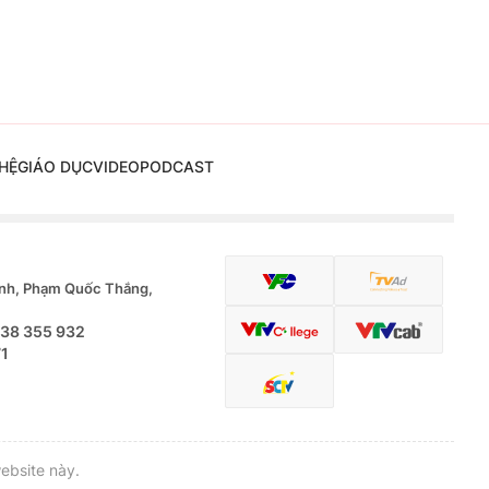
HỆ
GIÁO DỤC
VIDEO
PODCAST
nh, Phạm Quốc Thắng,
.38 355 932
71
ebsite này.