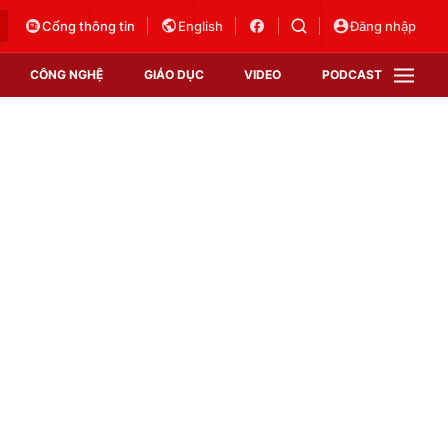
Cổng thông tin
English
Đăng nhập
CÔNG NGHỆ
GIÁO DỤC
VIDEO
PODCAST
VTV Money
VTV Thể thao
VTV Sức khoẻ
Bất động sản
Thị trường 24h
Tấm lòng Việt
Vươn mình bằng AI
VTV4
VTV8
VTV9
Lịch phát sóng
Giao lưu trực tuyến
Sự kiện