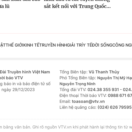
ưa lũ
sắt kết nối với Trung Quốc...
UẬT
THẾ GIỚI
KINH TẾ
TRUYỀN HÌNH
GIẢI TRÍ
Y TẾ
ĐỜI SỐNG
CÔNG NG
Đài Truyền hình Việt Nam
Tổng Biên tập:
Vũ Thanh Thủy
hời báo VTV
Phó Tổng Biên tập:
Nguyễn Thị Mỹ Hạ
g báo in và báo điện tử số
Nguyễn Trọng Ninh
 ngày 29/12/2023
Tổng đài VTV:
024.38 355 931 - 024
Ðiện thoại Thời báo VTV:
0988 671 6
Email:
toasoan@vtv.vn
Liên hệ quảng cáo:
(024) 626 79595
bằng văn bản. Ghi rõ nguồn VTV.vn khi phát hành lại thông tin từ w