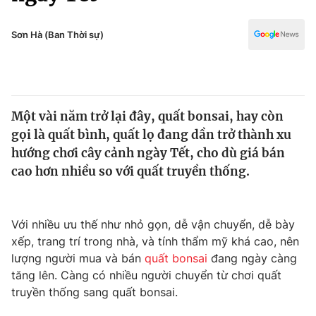
Chính trị
Truyền hình
Văn hóa - Giải trí
Sơn Hà (Ban Thời sự)
Xã hội
Y tế
Đời sống
Pháp luật
Công nghệ
Giáo dục
Một vài năm trở lại đây, quất bonsai, hay còn
Y tế
gọi là quất bình, quất lọ đang dần trở thành xu
hướng chơi cây cảnh ngày Tết, cho dù giá bán
Thế giới
cao hơn nhiều so với quất truyền thống.
Tin tức
Kinh tế
Với nhiều ưu thế như nhỏ gọn, dễ vận chuyển, dễ bày
Thế giới đó đây
Tài chính
xếp, trang trí trong nhà, và tính thẩm mỹ khá cao, nên
Dữ liệu và đời sống
Câu chuyện quốc tế
lượng người mua và bán
quất bonsai
đang ngày càng
Thị trường
tăng lên. Càng có nhiều người chuyển từ chơi quất
Truyền hình
truyền thống sang quất bonsai.
Góc doanh nghiệp