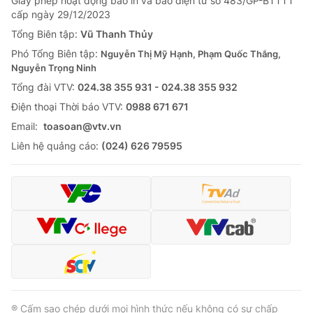
Giấy phép hoạt động báo in và báo điện tử số 483/GP-BTTTT
cấp ngày 29/12/2023
Tổng Biên tập:
Vũ Thanh Thủy
Phó Tổng Biên tập:
Nguyễn Thị Mỹ Hạnh, Phạm Quốc Thắng,
Nguyễn Trọng Ninh
Tổng đài VTV:
024.38 355 931 - 024.38 355 932
Ðiện thoại Thời báo VTV:
0988 671 671
Email:
toasoan@vtv.vn
Liên hệ quảng cáo:
(024) 626 79595
® Cấm sao chép dưới mọi hình thức nếu không có sự chấp