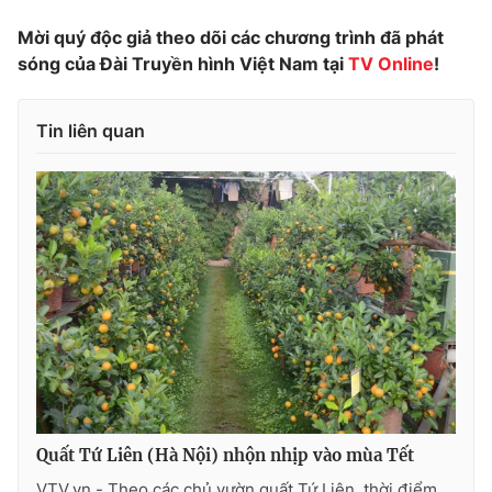
Photo
Infographic
Mời quý độc giả theo dõi các chương trình đã phát
sóng của Đài Truyền hình Việt Nam tại
TV Online
!
Video
Shorts video
Tin liên quan
VTV Money
VTV Thể thao
VTV Sức khoẻ
Bất động sản
Thị trường 24h
Tấm lòng Việt
VTV4
Vươn mình bằng AI
VTV9
VTV8
Quất Tứ Liên (Hà Nội) nhộn nhịp vào mùa Tết
Liên hệ tòa soạn
English
VTV.vn - Theo các chủ vườn quất Tứ Liên, thời điểm