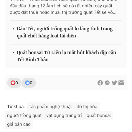
đầu đầu tháng 12 Âm lịch sẽ có rất nhiều cây quất
được đặt thuê hoặc mua, thị trường quất Tết sẽ vô...
THỜI BÁO VTV
Gần Tết, người trồng quất lo lắng tình trạng
quất chết hàng loạt tái diễn
Quất bonsai Tứ Liên lạ mắt hút khách dịp cận
Theo dõi báo trên
Tết Bính Thân
Cơ quan chủ quản:
Đài Truyền hình Việt Nam
Cơ quan báo chí:
Thời báo VTV
0
0
Giấy phép hoạt động báo in và báo điện tử số 483/GP-BTTTT
cấp ngày 29/12/2023
Tổng Biên tập:
Vũ Thanh Thủy
Từ khóa:
tác phẩm nghệ thuật
đô thị hóa
Phó Tổng Biên tập:
Nguyễn Thị Mỹ Hạnh, Phạm Quốc Thắng,
người trồng quất
vật dụng trang trí
quất bonsai
Nguyễn Trọng Ninh
giá bán cao
Tổng đài VTV:
024.38 355 931 - 024.38 355 932