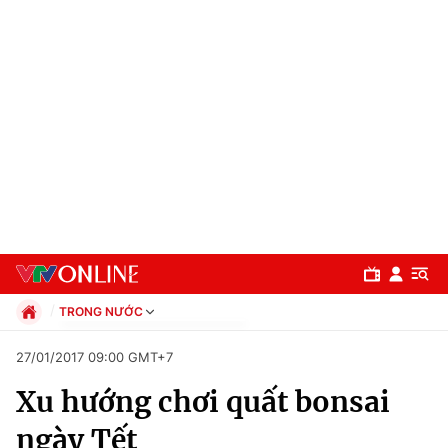
TRONG NƯỚC
Chính trị
27/01/2017 09:00 GMT+7
Xã hội
Xu hướng chơi quất bonsai
Pháp luật
Chuyên mục
Kinh tế
ngày Tết
Thể thao