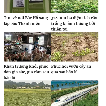
Tìm về nơi Bác Hồ sáng
312.000 ha diện tích cây
lập báo Thanh niên
trồng bị ảnh hưởng bởi
thiên tai
Khẩn trương khôi phục
Phục hồi vườn cây ăn
đàn gia súc, gia cầm sau
quả sau bão lũ
bão lũ