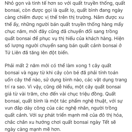
Phim VTV
Nhỏ gọn và tinh tế hơn so với quất truyền thống, quất
Giải trí
bonsai, còn được gọi là quất lọ, quất bình đang ngày
Hậu trường
càng chiếm được vị thế trên thị trường. Nắm được xu
Điện ảnh
Đời sống
thế ấy, những người bán quất truyền thống hàng mấy
Nhân vật
Âm nhạc
chục năm, mới đây cũng đã chuyển đổi sang trồng
Du lịch
Khán giả
quất bonsai để phục vụ thị hiếu của khách hàng. Hiện
Giáo dục
Sao
số lượng người chuyển sang bán quất cảnh bonsai ở
Làm đẹp
Giải sao mai
Tứ Liên đã tăng lên đột biến.
Tuyển sinh
Công nghệ
Chất lượng cuộc sống
Học trực tuyến
Phải mất 2 năm mới có thể làm xong 1 cây quất
Hitech Công nghệ tương lai
bonsai và ngay từ khi cây còn bé đã phải tính toán
Giao lưu trực tuyến
uốn cây thế nào, sử dụng bình nào, các vật dụng trang
Sản phẩm
trí ra sao. Vì vậy, cũng dễ hiểu, một cây quất bonsai
Lịch phát sóng
Thị trường
giá từ vài trăm, cho đến vài chục triệu đồng. Quất
bonsai, quất bình là một tác phẩm nghệ thuật, với sự
Tư vấn
vun đắp dày công của các nghệ nhân, người trồng
Chuyên mục khác
quất cảnh. Với sự phát triển mạnh mẽ của đô thị hóa,
chắc chắn xu hướng chơi quất bonsai ngày Tết sẽ
Emagazine
Podcast
ngày càng mạnh mẽ hơn.