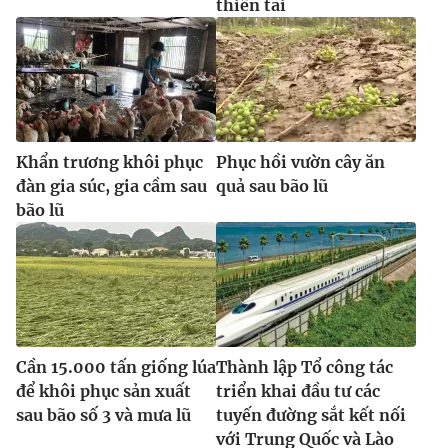
thiên tai
Khẩn trương khôi phục
Phục hồi vườn cây ăn
đàn gia súc, gia cầm sau
quả sau bão lũ
bão lũ
Cần 15.000 tấn giống lúa
Thành lập Tổ công tác
để khôi phục sản xuất
triển khai đầu tư các
sau bão số 3 và mưa lũ
tuyến đường sắt kết nối
với Trung Quốc và Lào