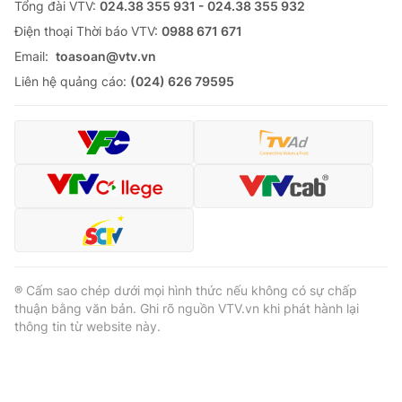
Tổng đài VTV:
024.38 355 931 - 024.38 355 932
Ðiện thoại Thời báo VTV:
0988 671 671
Email:
toasoan@vtv.vn
Liên hệ quảng cáo:
(024) 626 79595
® Cấm sao chép dưới mọi hình thức nếu không có sự chấp
thuận bằng văn bản. Ghi rõ nguồn VTV.vn khi phát hành lại
thông tin từ website này.