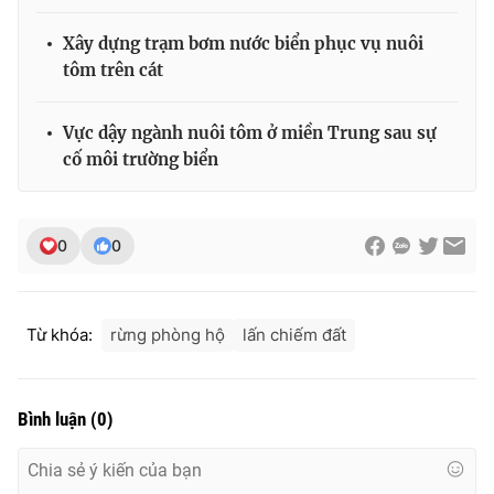
Xây dựng trạm bơm nước biển phục vụ nuôi
tôm trên cát
THỜI BÁO VTV
Vực dậy ngành nuôi tôm ở miền Trung sau sự
cố môi trường biển
Theo dõi báo trên
0
0
Cơ quan chủ quản:
Đài Truyền hình Việt Nam
Cơ quan báo chí:
Thời báo VTV
Từ khóa:
rừng phòng hộ
lấn chiếm đất
Giấy phép hoạt động báo in và báo điện tử số 483/GP-BTTTT
cấp ngày 29/12/2023
Tổng Biên tập:
Vũ Thanh Thủy
Bình luận
(
0
)
Phó Tổng Biên tập:
Nguyễn Thị Mỹ Hạnh, Phạm Quốc Thắng,
Nguyễn Trọng Ninh
Tổng đài VTV:
024.38 355 931 - 024.38 355 932