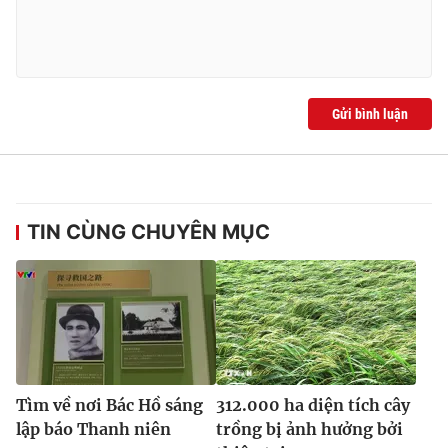
Ðiện thoại Thời báo VTV:
024.66 897 897
Email:
toasoan@vtv.vn
Liên hệ quảng cáo:
024-7300.7108
Gửi bình luận
TIN CÙNG CHUYÊN MỤC
® Cấm sao chép dưới mọi hình thức nếu không có sự chấp
thuận bằng văn bản. Ghi rõ nguồn VTV.vn khi phát hành lại
thông tin từ website này.
Tìm về nơi Bác Hồ sáng
312.000 ha diện tích cây
lập báo Thanh niên
trồng bị ảnh hưởng bởi