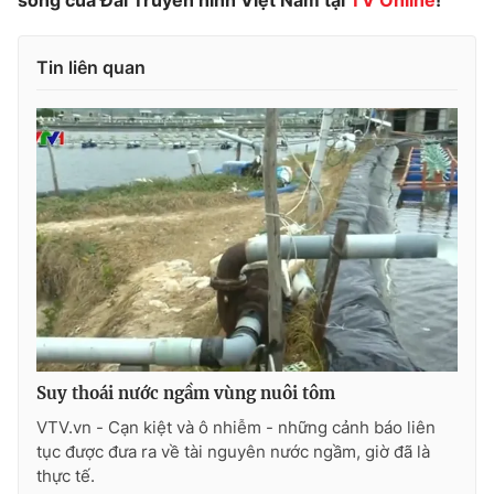
sóng của Đài Truyền hình Việt Nam tại
TV Online
!
Photo
Infographic
Tin liên quan
Video
Shorts video
VTV Money
VTV Thể thao
VTV Sức khoẻ
Bất động sản
Thị trường 24h
Tấm lòng Việt
VTV4
Vươn mình bằng AI
Suy thoái nước ngầm vùng nuôi tôm
VTV9
VTV8
VTV.vn - Cạn kiệt và ô nhiễm - những cảnh báo liên
tục được đưa ra về tài nguyên nước ngầm, giờ đã là
thực tế.
Liên hệ tòa soạn
English