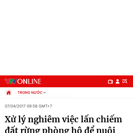
TRONG NƯỚC
Chính trị
07/04/2017 09:58 GMT+7
Xã hội
Xử lý nghiêm việc lấn chiếm
Pháp luật
Chuyên mục
Kinh tế
đất rừng phòng hộ để nuôi
Thể thao