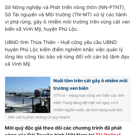
Phim VTV
Giải trí
Sở Nông nghiệp và Phát triển nông thôn (NN-PTNT),
Hậu trường
Sở Tài nguyên và Môi trường (TN-MT) xử lý các hành
Điện ảnh
vi phá rừng, gây ô nhiễm môi trường trên vùng cát ven
Đời sống
Nhân vật
biển xã Vinh Mỹ, huyện Phú Lộc.
Âm nhạc
Du lịch
Khán giả
Giáo dục
UBND tỉnh Thừa Thiên - Huế cũng yêu cầu UBND
Sao
Làm đẹp
huyện Phú Lộc kiểm điểm nghiêm khắc việc quản lý
Giải sao mai
Tuyển sinh
lỏng lẻo công tác bảo vệ rừng đối với cán bộ lãnh đạo
Công nghệ
Chất lượng cuộc sống
xã Vinh Mỹ.
Học trực tuyến
Hitech Công nghệ tương lai
Giao lưu trực tuyến
Nuôi tôm trên cát gây ô nhiễm môi
Sản phẩm
trường ven biển
Lịch phát sóng
Thị trường
VTV.vn - Hàng loạt vùng ven biển các tỉnh
miền Trung đang đối mặt với nguy cơ ô
Tư vấn
nhiễm nguồn nước, do tình trạng nuôi tôm
Chuyên mục khác
trên cát tự phát, không có quy hoạch.
Emagazine
Podcast
Mời quý độc giả theo dõi các chương trình đã phát