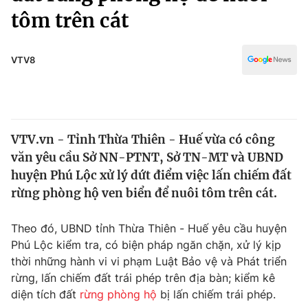
Chính trị
tôm trên cát
Truyền hình
Văn hóa - Giải trí
Xã hội
Y tế
VTV8
Đời sống
Pháp luật
Công nghệ
Giáo dục
Y tế
VTV.vn - Tỉnh Thừa Thiên - Huế vừa có công
văn yêu cầu Sở NN-PTNT, Sở TN-MT và UBND
Thế giới
huyện Phú Lộc xử lý dứt điểm việc lấn chiếm đất
Tin tức
rừng phòng hộ ven biển để nuôi tôm trên cát.
Kinh tế
Thế giới đó đây
Theo đó, UBND tỉnh Thừa Thiên - Huế yêu cầu huyện
Tài chính
Dữ liệu và đời sống
Phú Lộc kiểm tra, có biện pháp ngăn chặn, xử lý kịp
Câu chuyện quốc tế
Thị trường
thời những hành vi vi phạm Luật Bảo vệ và Phát triển
rừng, lấn chiếm đất trái phép trên địa bàn; kiểm kê
Truyền hình
Góc doanh nghiệp
diện tích đất
rừng phòng hộ
bị lấn chiếm trái phép.