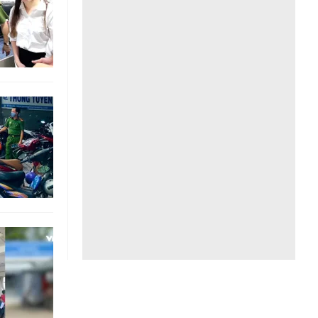
Liên hệ toà soạn
hệ tương lai