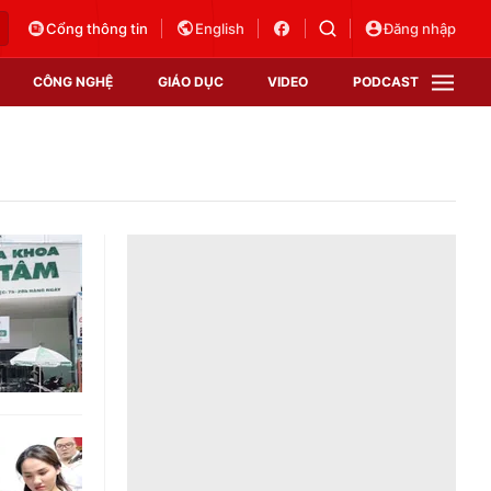
Cổng thông tin
English
Đăng nhập
CÔNG NGHỆ
GIÁO DỤC
VIDEO
PODCAST
VTV Money
VTV Thể thao
VTV Sức khoẻ
Bất động sản
Thị trường 24h
Tấm lòng Việt
Vươn mình bằng AI
VTV4
VTV8
VTV9
Lịch phát sóng
Giao lưu trực tuyến
Sự kiện