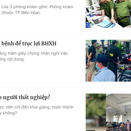
tiền của 3 phòng khám gồm: Phòng khám
Góc ảnh
(thuộc TP Biên Hòa).
Giáo dục
Công nghệ
Tuyển sinh
Hitech Công ng
 bệnh để trục lợi BHXH
Học trực tuyến
Sản phẩm
hàng trăm giấy chứng nhận nghỉ việc
ống nội dung.
g
Thị trường
Tư vấn
ho người thất nghiệp?
c viên chỉ đến khai giảng, hoàn thành
ay không?