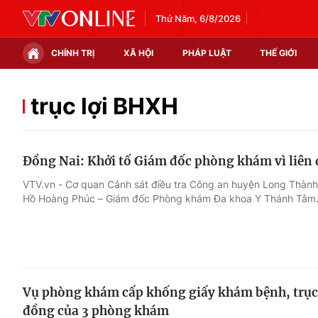
Thứ Năm, 6/8/2026
CHÍNH TRỊ
XÃ HỘI
PHÁP LUẬT
THẾ GIỚI
Chính trị
Xã hội
trục lợi BHXH
Thế giới
Kinh tế
Đồng Nai: Khởi tố Giám đốc phòng khám vì liên 
Tin tức
Tài chính
VTV.vn - Cơ quan Cảnh sát điều tra Công an huyện Long Thành,
Hồ Hoàng Phúc – Giám đốc Phòng khám Đa khoa Y Thánh Tâm
Thế giới đó đây
Thị trường
Câu chuyện quốc tế
Góc doanh nghiệp
Dữ liệu và đời sống
Vụ phòng khám cấp khống giấy khám bệnh, trục 
đồng của 3 phòng khám