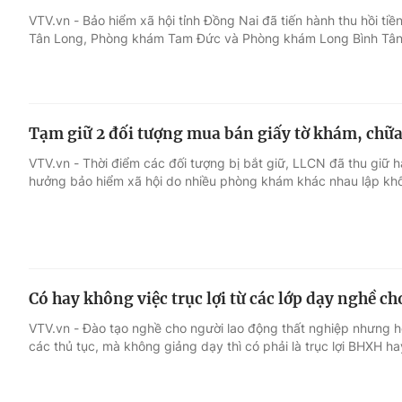
VTV.vn - Bảo hiểm xã hội tỉnh Đồng Nai đã tiến hành thu hồi 
Tân Long, Phòng khám Tam Đức và Phòng khám Long Bình Tân 
Giải trí
Đời sống
Điện ảnh
Du lịch
Tạm giữ 2 đối tượng mua bán giấy tờ khám, chữa
Âm nhạc
Làm đẹp
VTV.vn - Thời điểm các đối tượng bị bắt giữ, LLCN đã thu giữ 
hưởng bảo hiểm xã hội do nhiều phòng khám khác nhau lập kh
Sao
Chất lượng cuộc sốn
Có hay không việc trục lợi từ các lớp dạy nghề c
VTV.vn - Đào tạo nghề cho người lao động thất nghiệp nhưng họ
các thủ tục, mà không giảng dạy thì có phải là trục lợi BHXH h