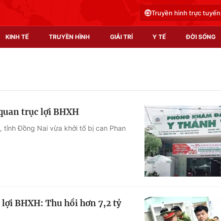
Truyền hình trực tuyến
KINH TẾ
TRUYỀN HÌNH
GIẢI TRÍ
Y TẾ
ĐỜI SỐNG
Pháp luật
Y tế
Truyền hình
Multimedia
quan trục lợi BHXH
Phim VTV
Video
 tỉnh Đồng Nai vừa khởi tố bị can Phan
.
Hậu trường
Shorts video
Nhân vật
Podcast
Khán giả
EMagazine
Giải sao mai
Photo
lợi BHXH: Thu hồi hơn 7,2 tỷ
Infographic