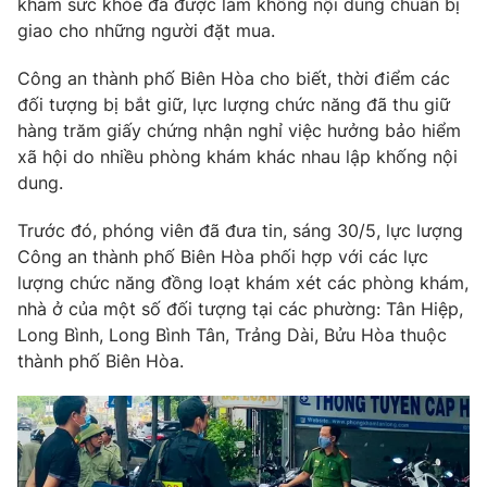
khám sức khỏe đã được làm khống nội dung chuẩn bị
Phim VTV
Giải trí
giao cho những người đặt mua.
Hậu trường
Điện ảnh
Công an thành phố Biên Hòa cho biết, thời điểm các
Đời sống
Nhân vật
đối tượng bị bắt giữ, lực lượng chức năng đã thu giữ
Âm nhạc
hàng trăm giấy chứng nhận nghỉ việc hưởng bảo hiểm
Du lịch
Khán giả
Giáo dục
Sao
xã hội do nhiều phòng khám khác nhau lập khống nội
Làm đẹp
Giải sao mai
dung.
Tuyển sinh
Công nghệ
Chất lượng cuộc sống
Trước đó, phóng viên đã đưa tin, sáng 30/5, lực lượng
Học trực tuyến
Công an thành phố Biên Hòa phối hợp với các lực
Hitech Công nghệ tương lai
Giao lưu trực tuyến
lượng chức năng đồng loạt khám xét các phòng khám,
Sản phẩm
nhà ở của một số đối tượng tại các phường: Tân Hiệp,
Long Bình, Long Bình Tân, Trảng Dài, Bửu Hòa thuộc
Lịch phát sóng
Thị trường
thành phố Biên Hòa.
Tư vấn
Chuyên mục khác
Emagazine
Podcast