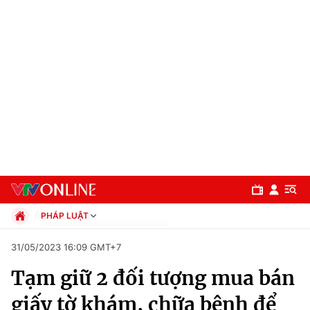
PHÁP LUẬT
Chính trị
31/05/2023 16:09 GMT+7
Xã hội
Tạm giữ 2 đối tượng mua bán
Pháp luật
Chuyên mục
Kinh tế
giấy tờ khám, chữa bệnh để
Thể thao