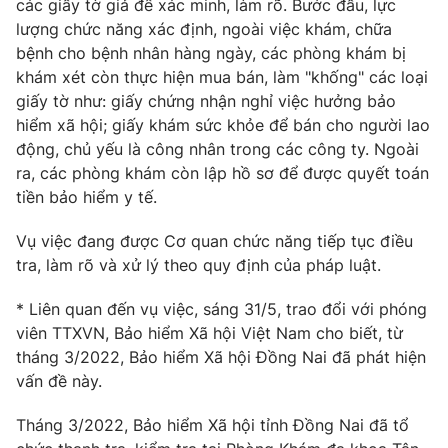
các giấy tờ giả để xác minh, làm rõ. Bước đầu, lực
lượng chức năng xác định, ngoài việc khám, chữa
bệnh cho bệnh nhân hàng ngày, các phòng khám bị
khám xét còn thực hiện mua bán, làm "khống" các loại
THỜI BÁO VTV
giấy tờ như: giấy chứng nhận nghỉ việc hưởng bảo
hiểm xã hội; giấy khám sức khỏe để bán cho người lao
động, chủ yếu là công nhân trong các công ty. Ngoài
ra, các phòng khám còn lập hồ sơ để được quyết toán
Theo dõi báo trên
tiền bảo hiểm y tế.
Vụ việc đang được Cơ quan chức năng tiếp tục điều
Cơ quan chủ quản:
Đài Truyền hình Việt Nam
tra, làm rõ và xử lý theo quy định của pháp luật.
Cơ quan báo chí:
Thời báo VTV
Giấy phép hoạt động báo in và báo điện tử số 483/GP-BTTTT
* Liên quan đến vụ việc, sáng 31/5, trao đổi với phóng
cấp ngày 29/12/2023
viên TTXVN, Bảo hiểm Xã hội Việt Nam cho biết, từ
Tổng Biên tập:
Vũ Thanh Thủy
tháng 3/2022, Bảo hiểm Xã hội Đồng Nai đã phát hiện
vấn đề này.
Phó Tổng Biên tập:
Nguyễn Thị Mỹ Hạnh, Phạm Quốc Thắng,
Nguyễn Trọng Ninh
Tháng 3/2022, Bảo hiểm Xã hội tỉnh Đồng Nai đã tổ
Tổng đài VTV:
024.38 355 931 - 024.38 355 932