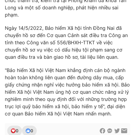
chức thanh tra, kiểm tra tại Phòng Khám đa khoa Tân
Ðiện thoại Thời báo VTV:
024.66 897 897
Long và một số doanh nghiệp, phát hiện nhiều sai
Email:
toasoan@vtv.vn
phạm.
Liên hệ quảng cáo:
024-7300.7108
Ngày 14/5/2022, Bảo hiểm Xã hội tỉnh Đồng Nai đã
chuyển hồ sơ đến Cơ quan Cảnh sát điều tra Công an
tỉnh theo Công văn số 556/BHXH-TTKT về việc
chuyển hồ sơ vụ việc có dấu hiệu tội phạm sang cơ
quan điều tra và bàn giao hồ sơ, tài liệu liên quan.
"Bảo hiểm Xã hội Việt Nam khẳng định cán bộ ngành
hoàn toàn không liên quan đến đường dây mua, cấp
giấy chứng nhận nghỉ việc hưởng bảo hiểm xã hội. Bảo
hiểm Xã hội Việt Nam ủng hộ cơ quan chức năng xử lý
nghiêm minh theo quy định đối với những trường hợp
® Cấm sao chép dưới mọi hình thức nếu không có sự chấp
trục lợi quỹ bảo hiểm xã hội, bảo hiểm y tế", đại diện
thuận bằng văn bản. Ghi rõ nguồn VTV.vn khi phát hành lại
cơ quan Bảo hiểm Xã hội Việt Nam nhấn mạnh.
thông tin từ website này.
0
0