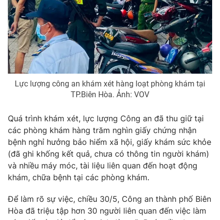
Photo
Infographic
Video
Shorts video
VTV Money
VTV Thể thao
Lực lượng công an khám xét hàng loạt phòng khám tại
TP.Biên Hòa. Ảnh: VOV
VTV Sức khoẻ
Bất động sản
Quá trình khám xét, lực lượng Công an đã thu giữ tại
Thị trường 24h
Tấm lòng Việt
các phòng khám hàng trăm nghìn giấy chứng nhận
bệnh nghỉ hưởng bảo hiểm xã hội, giấy khám sức khỏe
(đã ghi khống kết quả, chưa có thông tin người khám)
VTV4
Vươn mình bằng AI
và nhiều máy móc, tài liệu liên quan đến hoạt động
khám, chữa bệnh tại các phòng khám.
VTV9
VTV8
Để làm rõ sự việc, chiều 30/5, Công an thành phố Biên
Hòa đã triệu tập hơn 30 người liên quan đến việc làm
Liên hệ tòa soạn
English