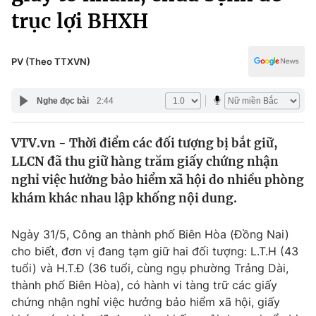
Chính trị
trục lợi BHXH
Truyền hình
Văn hóa - Giải trí
Xã hội
Y tế
PV (Theo TTXVN)
Đời sống
Pháp luật
Công nghệ
Nghe đọc bài
2:44
Giáo dục
Y tế
VTV.vn - Thời điểm các đối tượng bị bắt giữ,
LLCN đã thu giữ hàng trăm giấy chứng nhận
Thế giới
nghỉ việc hưởng bảo hiểm xã hội do nhiều phòng
Tin tức
khám khác nhau lập khống nội dung.
Kinh tế
Thế giới đó đây
Ngày 31/5, Công an thành phố Biên Hòa (Đồng Nai)
Tài chính
Dữ liệu và đời sống
cho biết, đơn vị đang tạm giữ hai đối tượng: L.T.H (43
Câu chuyện quốc tế
Thị trường
tuổi) và H.T.Đ (36 tuổi, cùng ngụ phường Trảng Dài,
thành phố Biên Hòa), có hành vi tàng trữ các giấy
Truyền hình
Góc doanh nghiệp
chứng nhận nghỉ việc hưởng bảo hiểm xã hội, giấy