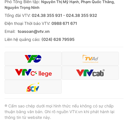
Phó Tổng Biên tập:
Nguyễn Thị Mỹ Hạnh, Phạm Quốc Thắng,
Nguyễn Trọng Ninh
Tổng đài VTV:
024.38 355 931 - 024.38 355 932
Ðiện thoại Thời báo VTV:
0988 671 671
® Cấm sao chép dưới mọi hình thức nếu không có sự chấp
Email:
toasoan@vtv.vn
thuận bằng văn bản. Ghi rõ nguồn VTV.vn khi phát hành lại
thông tin từ website này.
Liên hệ quảng cáo:
(024) 626 79595
® Cấm sao chép dưới mọi hình thức nếu không có sự chấp
thuận bằng văn bản. Ghi rõ nguồn VTV.vn khi phát hành lại
thông tin từ website này.