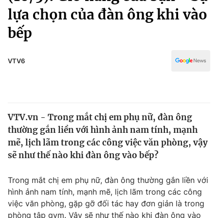
Chính trị
lựa chọn của đàn ông khi vào
Truyền hình
Văn hóa - Giải trí
bếp
Xã hội
Y tế
Đời sống
Pháp luật
VTV6
Công nghệ
Giáo dục
Y tế
Thế giới
VTV.vn - Trong mắt chị em phụ nữ, đàn ông
thường gắn liền với hình ảnh nam tính, mạnh
Tin tức
mẽ, lịch lãm trong các công việc văn phòng, vậy
Kinh tế
sẽ như thế nào khi đàn ông vào bếp?
Thế giới đó đây
Tài chính
Dữ liệu và đời sống
Câu chuyện quốc tế
Trong mắt chị em phụ nữ, đàn ông thường gắn liền với
Thị trường
hình ảnh nam tính, mạnh mẽ, lịch lãm trong các công
Truyền hình
Góc doanh nghiệp
việc văn phòng, gặp gỡ đối tác hay đơn giản là trong
phòng tập gym. Vậy sẽ như thế nào khi đàn ông vào