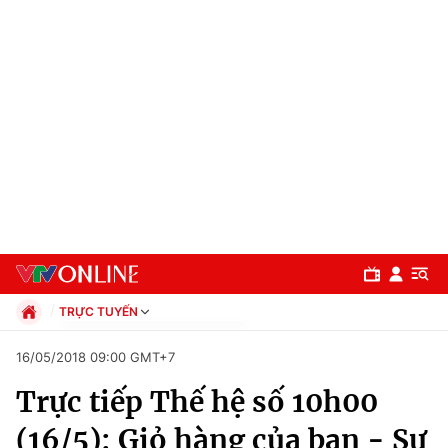
TRỰC TUYẾN
Chính trị
16/05/2018 09:00 GMT+7
Xã hội
Trực tiếp Thế hệ số 10h00
Pháp luật
Chuyên mục
Kinh tế
(16/5): Giỏ hàng của bạn - Sự
Thể thao