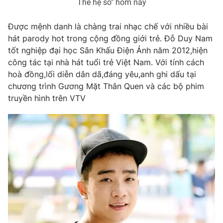
Thế hệ số" hôm nay
Photo
Infographic
Được mệnh danh là chàng trai nhạc chế với nhiều bài
hát parody hot trong cộng đồng giới trẻ. Đỗ Duy Nam
Video
Shorts video
tốt nghiệp đại học Sân Khấu Điện Ảnh năm 2012,hiện
công tác tại nhà hát tuổi trẻ Việt Nam. Với tính cách
VTV Money
VTV Thể thao
hoà đồng,lối diễn dân dã,đáng yêu,anh ghi dấu tại
chương trình Gương Mặt Thân Quen và các bộ phim
truyền hình trên VTV
VTV Sức khoẻ
Bất động sản
Thị trường 24h
Tấm lòng Việt
VTV4
Vươn mình bằng AI
VTV9
VTV8
Liên hệ tòa soạn
English