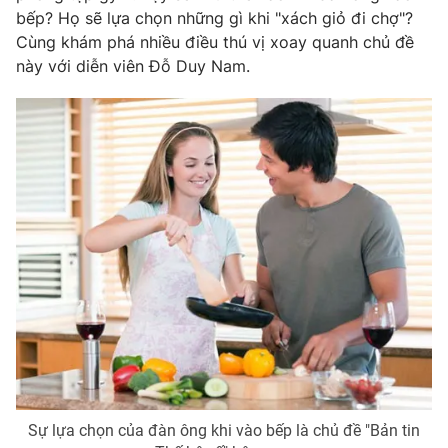
Phim VTV
bếp? Họ sẽ lựa chọn những gì khi "xách giỏ đi chợ"?
Giải trí
Cùng khám phá nhiều điều thú vị xoay quanh chủ đề
Hậu trường
Điện ảnh
này với diễn viên Đỗ Duy Nam.
Đời sống
Nhân vật
Âm nhạc
Du lịch
Khán giả
Giáo dục
Sao
Làm đẹp
Giải sao mai
Tuyển sinh
Công nghệ
Chất lượng cuộc sống
Học trực tuyến
Hitech Công nghệ tương lai
Giao lưu trực tuyến
Sản phẩm
Lịch phát sóng
Thị trường
Tư vấn
Chuyên mục khác
Emagazine
Podcast
Sự lựa chọn của đàn ông khi vào bếp là chủ đề "Bản tin