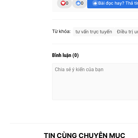
0
0
Bài đọc hay? Thả t
Từ khóa:
tư vấn trực tuyến
Điều trị 
Bình luận
(
0
)
TIN CÙNG CHUYÊN MỤC