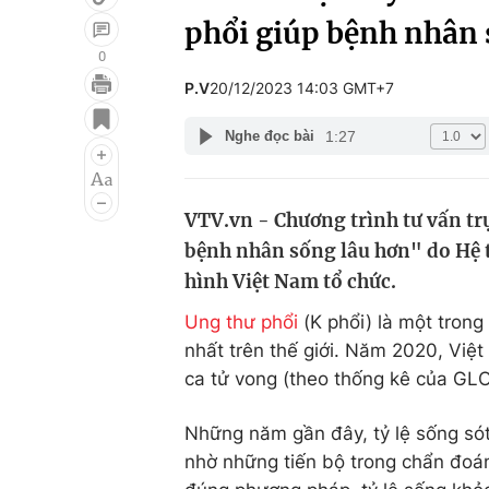
phổi giúp bệnh nhân 
0
P.V
20/12/2023 14:03 GMT+7
Giải trí
Đời sống
1:27
Nghe đọc bài
Điện ảnh
Du lịch
Âm nhạc
Làm đẹp
VTV.vn - Chương trình tư vấn trự
Sao
Chất lượng cuộc sốn
bệnh nhân sống lâu hơn" do Hệ
hình Việt Nam tổ chức.
Ung thư phổi
(K phổi) là một trong
nhất trên thế giới. Năm 2020, Vi
ca tử vong (theo thống kê của G
Những năm gần đây, tỷ lệ sống sót
nhờ những tiến bộ trong chẩn đoán 