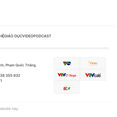
HỆ
GIÁO DỤC
VIDEO
PODCAST
nh, Phạm Quốc Thắng,
.38 355 932
71
ebsite này.