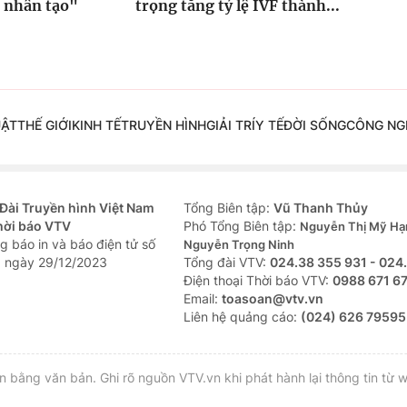
 nhân tạo"
trọng tăng tỷ lệ IVF thành...
UẬT
THẾ GIỚI
KINH TẾ
TRUYỀN HÌNH
GIẢI TRÍ
Y TẾ
ĐỜI SỐNG
CÔNG NG
Đài Truyền hình Việt Nam
Tổng Biên tập:
Vũ Thanh Thủy
hời báo VTV
Phó Tổng Biên tập:
Nguyễn Thị Mỹ Hạ
g báo in và báo điện tử số
Nguyễn Trọng Ninh
 ngày 29/12/2023
Tổng đài VTV:
024.38 355 931 - 024
Ðiện thoại Thời báo VTV:
0988 671 6
Email:
toasoan@vtv.vn
Liên hệ quảng cáo:
(024) 626 79595
bằng văn bản. Ghi rõ nguồn VTV.vn khi phát hành lại thông tin từ w