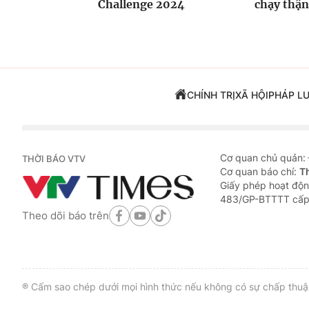
Challenge 2024
chạy thận
CHÍNH TRỊ
XÃ HỘI
PHÁP L
Cơ quan chủ quản:
THỜI BÁO VTV
Cơ quan báo chí:
T
Giấy phép hoạt độn
483/GP-BTTTT cấp
Theo dõi báo trên
® Cấm sao chép dưới mọi hình thức nếu không có sự chấp thuận 