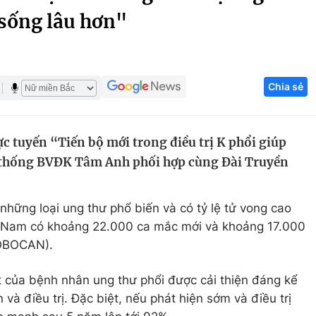
sống lâu hơn"
Góc ảnh
Giáo dục
Công nghệ
Chia sẻ
Tuyển sinh
Hitech Công ng
Học trực tuyến
Sản phẩm
c tuyến “Tiến bộ mới trong điều trị K phổi giúp
g
Thị trường
 thống BVĐK Tâm Anh phối hợp cùng Đài Truyền
Tư vấn
 những loại ung thư phổ biến và có tỷ lệ tử vong cao
ệt Nam có khoảng 22.000 ca mắc mới và khoảng 17.000
LOBOCAN).
 của bệnh nhân ung thư phổi được cải thiện đáng kể
và điều trị. Đặc biệt, nếu phát hiện sớm và điều trị