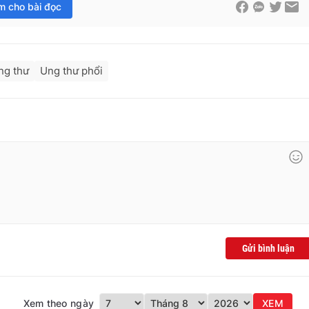
im cho bài đọc
ung thư
Ung thư phổi
Gửi bình luận
Xem theo ngày
XEM