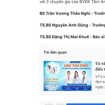
với 3 chuyên gia của BVĐK Tâm An
BS Trần Vương Thảo Nghi - Trưở
TS.BS Nguyễn Anh Dũng - Trưởng
TS.BS Đặng Thị Mai Khuê - Bác s
Tin liên quan
Tư vấ
điều 
VTV.v
tầm so
ngày 