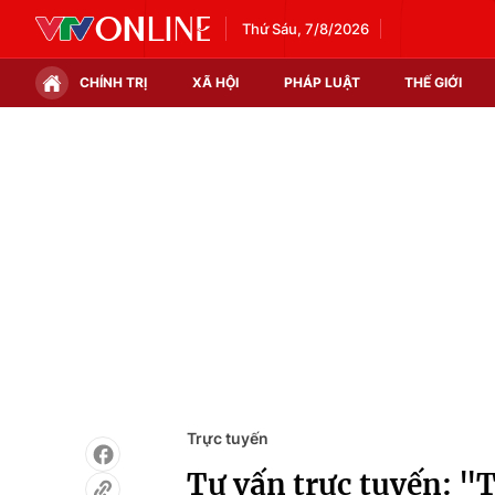
Thứ Sáu, 7/8/2026
CHÍNH TRỊ
XÃ HỘI
PHÁP LUẬT
THẾ GIỚI
Chính trị
Xã hội
Thế giới
Kinh tế
Tin tức
Tài chính
Thế giới đó đây
Thị trường
Câu chuyện quốc tế
Góc doanh nghiệp
Dữ liệu và đời sống
Trực tuyến
Tư vấn trực tuyến: "T