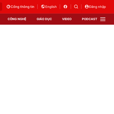
Cổng thông tin
English
Đăng nhập
CÔNG NGHỆ
GIÁO DỤC
VIDEO
PODCAST
VTV Money
VTV Thể thao
VTV Sức khoẻ
Bất động sản
Thị trường 24h
Tấm lòng Việt
Vươn mình bằng AI
VTV4
VTV8
VTV9
Lịch phát sóng
Giao lưu trực tuyến
Sự kiện