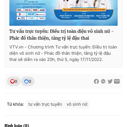
THỜI BÁO VTV
Tư vấn trực tuyến: Điều trị toàn diện vô sinh nữ -
Phác đồ thân thiện, tăng tỷ lệ đậu thai
VTV.vn - Chương trình Tư vấn trực tuyến: Điều trị toàn
diện vô sinh nữ - Phác đồ thân thiện, tăng tỷ lệ đậu
Theo dõi báo trên
thai sẽ diễn ra vào 20h, thứ 5, ngày 17/11/2022.
Cơ quan chủ quản:
Đài Truyền hình Việt Nam
Cơ quan báo chí:
Thời báo VTV
0
0
Giấy phép hoạt động báo in và báo điện tử số 483/GP-BTTTT
cấp ngày 29/12/2023
Tổng Biên tập:
Vũ Thanh Thủy
Từ khóa:
tư vấn trực tuyến
vô sinh nữ
Phó Tổng Biên tập:
Nguyễn Thị Mỹ Hạnh, Phạm Quốc Thắng,
Nguyễn Trọng Ninh
Tổng đài VTV:
024.38 355 931 - 024.38 355 932
Bình luận
(
0
)