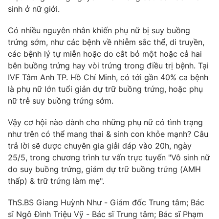
Phim VTV
sinh ở nữ giới.
Giải trí
Hậu trường
Có nhiều nguyên nhân khiến phụ nữ bị suy buồng
Điện ảnh
Đời sống
Nhân vật
trứng sớm, như các bệnh về nhiễm sắc thể, di truyền,
Âm nhạc
các bệnh lý tự miễn hoặc do cắt bỏ một hoặc cả hai
Du lịch
Khán giả
bên buồng trứng hay vòi trứng trong điều trị bệnh. Tại
Giáo dục
Sao
IVF Tâm Anh TP. Hồ Chí Minh, có tới gần 40% ca bệnh
Làm đẹp
Giải sao mai
Tuyển sinh
là phụ nữ lớn tuổi giản dự trữ buồng trứng, hoặc phụ
Công nghệ
Chất lượng cuộc sống
nữ trẻ suy buồng trứng sớm.
Học trực tuyến
Hitech Công nghệ tương lai
Vậy cơ hội nào dành cho những phụ nữ có tình trạng
Giao lưu trực tuyến
như trên có thể mang thai & sinh con khỏe mạnh? Câu
Sản phẩm
trả lời sẽ được chuyên gia giải đáp vào 20h, ngày
Lịch phát sóng
Thị trường
25/5, trong chương trình tư vấn trực tuyến "Vô sinh nữ
do suy buồng trứng, giảm dự trữ buồng trứng (AMH
Tư vấn
thấp) & trữ trứng làm mẹ".
Chuyên mục khác
ThS.BS Giang Huỳnh Như - Giám đốc Trung tâm; Bác
Emagazine
Podcast
sĩ Ngô Đình Triệu Vỹ - Bác sĩ Trung tâm; Bác sĩ Phạm