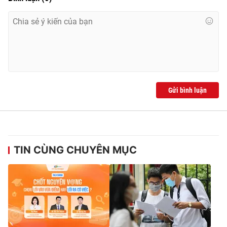
Ðiện thoại Thời báo VTV:
024.66 897 897
Email:
toasoan@vtv.vn
Liên hệ quảng cáo:
024-7300.7108
Gửi bình luận
TIN CÙNG CHUYÊN MỤC
® Cấm sao chép dưới mọi hình thức nếu không có sự chấp
thuận bằng văn bản. Ghi rõ nguồn VTV.vn khi phát hành lại
thông tin từ website này.