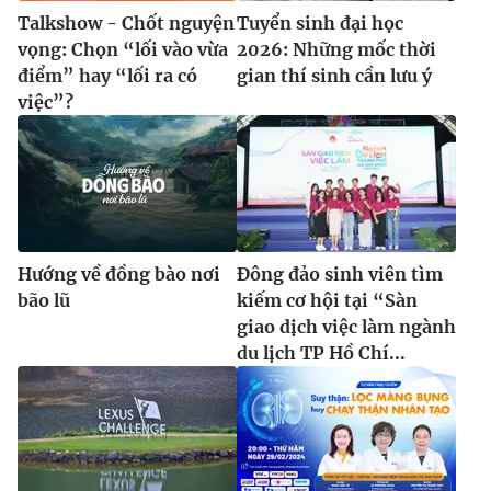
Talkshow - Chốt nguyện
Tuyển sinh đại học
vọng: Chọn “lối vào vừa
2026: Những mốc thời
điểm” hay “lối ra có
gian thí sinh cần lưu ý
việc”?
Hướng về đồng bào nơi
Đông đảo sinh viên tìm
bão lũ
kiếm cơ hội tại “Sàn
giao dịch việc làm ngành
du lịch TP Hồ Chí...