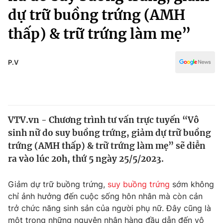
Chính trị
dự trữ buồng trứng (AMH
Truyền hình
Văn hóa - Giải trí
thấp) & trữ trứng làm mẹ”
Xã hội
Y tế
Đời sống
Pháp luật
P.V
Công nghệ
Giáo dục
Y tế
Thế giới
VTV.vn - Chương trình tư vấn trực tuyến “Vô
sinh nữ do suy buồng trứng, giảm dự trữ buồng
Tin tức
trứng (AMH thấp) & trữ trứng làm mẹ” sẽ diễn
Kinh tế
ra vào lúc 20h, thứ 5 ngày 25/5/2023.
Thế giới đó đây
Tài chính
Dữ liệu và đời sống
Câu chuyện quốc tế
Giảm dự trữ buồng trứng,
suy buồng trứng
sớm không
Thị trường
chỉ ảnh hưởng đến cuộc sống hôn nhân mà còn cản
Truyền hình
Góc doanh nghiệp
trở chức năng sinh sản của người phụ nữ. Đây cũng là
một trong những nguyên nhân hàng đầu dẫn đến vô