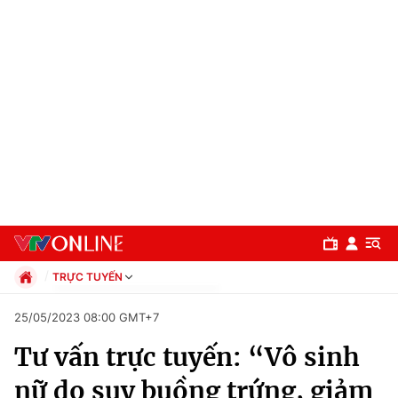
TRỰC TUYẾN
Chính trị
25/05/2023 08:00 GMT+7
Xã hội
Tư vấn trực tuyến: “Vô sinh
Pháp luật
Chuyên mục
Kinh tế
nữ do suy buồng trứng, giảm
Thể thao