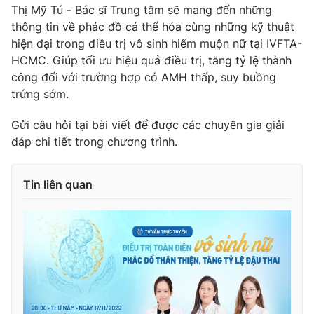
Thị Mỹ Tú - Bác sĩ Trung tâm sẽ mang đến những
Photo
Infographic
thông tin về phác đồ cá thể hóa cùng những kỹ thuật
hiện đại trong điều trị vô sinh hiếm muộn nữ tại IVFTA-
HCMC. Giúp tối ưu hiệu quả điều trị, tăng tỷ lệ thành
Video
Shorts video
công đối với trường hợp có AMH thấp, suy buồng
trứng sớm.
VTV Money
VTV Thể thao
Gửi câu hỏi tại bài viết để được các chuyên gia giải
đáp chi tiết trong chương trình.
VTV Sức khoẻ
Bất động sản
Tin liên quan
Thị trường 24h
Tấm lòng Việt
VTV4
Vươn mình bằng AI
VTV9
VTV8
Liên hệ tòa soạn
English