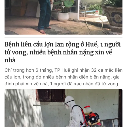
Tin tức
Kinh tế
Thế giới đó đây
Tài chính
Dữ liệu và đời sống
Câu chuyện quốc tế
Thị trường
Bệnh liên cầu lợn lan rộng ở Huế, 1 người
Truyền hình
Góc doanh nghiệp
tử vong, nhiều bệnh nhân nặng xin về
Phim VTV
nhà
Giải trí
Hậu trường
Chỉ trong hơn 6 tháng, TP Huế ghi nhận 32 ca mắc liên
Điện ảnh
cầu lợn, trong đó nhiều bệnh nhân diễn biến nặng, gia
Đời sống
Nhân vật
đình phải xin về nhà, 1 người đã xác nhận đã tử vong.
Âm nhạc
Du lịch
Khán giả
Giáo dục
Sao
Làm đẹp
Giải sao mai
Tuyển sinh
Công nghệ
Chất lượng cuộc sống
Học trực tuyến
Hitech Công nghệ tương lai