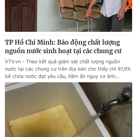
Thị trường 24h
Tấm lòng Việt
VTV4
Vươn mình bằng AI
VTV9
VTV8
TP Hồ Chí Minh: Báo động chất lượng
nguồn nước sinh hoạt tại các chung cư
Liên hệ tòa soạn
English
VTV.vn - Theo kết quả giám sát chất lượng nguồn
nước tại các chung cư trên địa bàn cho thấy chỉ 61,9%
bể chứa nước đạt yêu cầu, tiềm ẩn nguy cơ ảnh...
THỜI BÁO VTV
Theo dõi báo trên
Cơ quan chủ quản:
Đài Truyền hình Việt Nam
Cơ quan báo chí:
Thời báo VTV