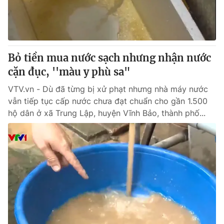
Giấy phép hoạt động báo in và báo điện tử số 483/GP-BTTTT
cấp ngày 29/12/2023
Tổng Biên tập:
Vũ Thanh Thủy
Phó Tổng Biên tập:
Nguyễn Thị Mỹ Hạnh, Phạm Quốc Thắng,
Bỏ tiền mua nước sạch nhưng nhận nước
Nguyễn Trọng Ninh
Tổng đài VTV:
cặn đục, ''màu y phù sa"
024.38 355 931 - 024.38 355 932
Ðiện thoại Thời báo VTV:
024.66 897 897
VTV.vn - Dù đã từng bị xử phạt nhưng nhà máy nước
Email:
toasoan@vtv.vn
vẫn tiếp tục cấp nước chưa đạt chuẩn cho gần 1.500
Liên hệ quảng cáo:
024-7300.7108
hộ dân ở xã Trung Lập, huyện Vĩnh Bảo, thành phố...