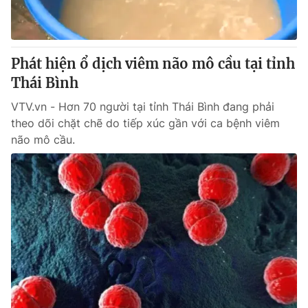
® Cấm sao chép dưới mọi hình thức nếu không có sự chấp
thuận bằng văn bản. Ghi rõ nguồn VTV.vn khi phát hành lại
Phát hiện ổ dịch viêm não mô cầu tại tỉnh
thông tin từ website này.
Thái Bình
VTV.vn - Hơn 70 người tại tỉnh Thái Bình đang phải
theo dõi chặt chẽ do tiếp xúc gần với ca bệnh viêm
não mô cầu.