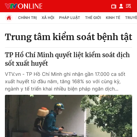
CHÍNH TRỊ
XÃ HỘI
PHÁP LUẬT
THẾ GIỚI
KINH TẾ
TRUYỀ
Trung tâm kiểm soát bệnh tật
Chuyên mục
TP Hồ Chí Minh quyết liệt kiểm soát dịch
Chính trị
sốt xuất huyết
VTV.vn - TP Hồ Chí Minh ghi nhận gần 17.000 ca sốt
Xã hội
xuất huyết từ đầu năm, tăng 168% so với cùng kỳ,
ngành y tế triển khai nhiều biện pháp ngăn dịch...
Pháp luật
Y tế
Thế giới