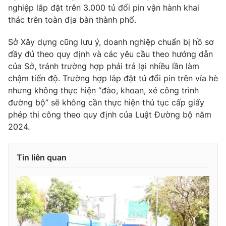
Ðiện thoại Thời báo VTV:
024.66 897 897
nghiệp lắp đặt trên 3.000 tủ đổi pin vận hành khai
thác trên toàn địa bàn thành phố.
Email:
toasoan@vtv.vn
Liên hệ quảng cáo:
024-7300.7108
Sở Xây dựng cũng lưu ý, doanh nghiệp chuẩn bị hồ sơ
đầy đủ theo quy định và các yêu cầu theo hướng dẫn
của Sở, tránh trường hợp phải trả lại nhiều lần làm
chậm tiến độ. Trường hợp lắp đặt tủ đổi pin trên vỉa hè
nhưng không thực hiện “đào, khoan, xẻ công trình
đường bộ” sẽ không cần thực hiện thủ tục cấp giấy
phép thi công theo quy định của Luật Đường bộ năm
2024.
Tin liên quan
® Cấm sao chép dưới mọi hình thức nếu không có sự chấp
thuận bằng văn bản. Ghi rõ nguồn VTV.vn khi phát hành lại
thông tin từ website này.