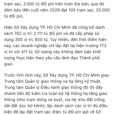
trạm sạc, 3.000 tủ đổi pin trên toàn địa bàn; qua đó
Photo
Infographic
đảm bảo đến cuối năm 2026 đạt 100 trạm sạc, 20.000
tủ đổi pin.
Video
Shorts video
Hiện Sở Xây dựng TP. Hồ Chí Minh đã công bố danh
sách 762 vị trí, 2.111 tủ đổi pin và đã cấp phép sử
VTV Money
VTV Thể thao
dụng 300 vị trí, 850 tủ. Tuy nhiên, đến thời điểm hiện
nay, các doanh nghiệp chỉ lắp đặt tại hiện trường 173
vị trí với 411 tủ. Số lượng này không đảm bảo khối
VTV Sức khoẻ
Bất động sản
lượng thực hiện theo yêu cầu lãnh đạo Thành phố
giao.
Thị trường 24h
Tấm lòng Việt
Trước tình hình này, Sở Xây dựng TP. Hồ Chí Minh giao
Trung tâm Quản lý giao thông và hạ tầng kỹ thuật,
VTV4
Vươn mình bằng AI
Trung tâm Quản lý Điều hành giao thông đô thị đẩy
nhanh tiến độ kiểm tra toàn bộ hệ thống hạ tầng giao
VTV9
VTV8
thông (như trạm dừng xe buýt, vỉa hè, khu đất trống,
dải đất dọc bờ kênh); lập danh sách các vị trí đủ điều
Liên hệ tòa soạn
English
kiện để lắp đặt trạm sạc điện, tủ đổi pin gửi về Sở