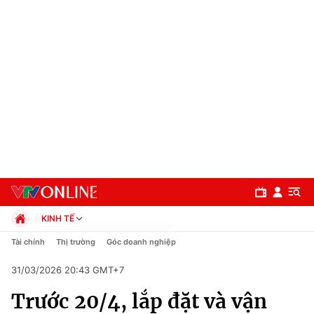
KINH TẾ
Chính trị
Tài chính
Thị trường
Góc doanh nghiệp
Xã hội
31/03/2026 20:43 GMT+7
Pháp luật
Chuyên mục
Kinh tế
Trước 20/4, lắp đặt và vận
Thể thao