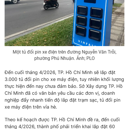
Phim VTV
Giải trí
Hậu trường
Điện ảnh
Đời sống
Nhân vật
Âm nhạc
Du lịch
Khán giả
Giáo dục
Sao
Làm đẹp
Giải sao mai
Tuyển sinh
Một tủ đổi pin xe điện trên đường Nguyễn Văn Trỗi,
Công nghệ
Chất lượng cuộc sống
phường Phú Nhuận. Ảnh; PLO
Học trực tuyến
Hitech Công nghệ tương lai
Đến cuối tháng 4/2026, TP. Hồ Chí Minh sẽ lắp đặt
Giao lưu trực tuyến
3.000 tủ đổi pin cho xe máy điện, tuy nhiên khối lượng
Sản phẩm
thực hiện đến nay chưa đảm bảo. Sở Xây dựng TP. Hồ
Lịch phát sóng
Thị trường
Chí Minh đã có văn bản yêu cầu các đơn vị, doanh
nghiệp đẩy nhanh tiến độ lắp đặt trạm sạc, tủ đổi pin
Tư vấn
xe máy điện trên vỉa hè.
Chuyên mục khác
Theo kế hoạch được TP. Hồ Chí Minh đề ra, đến cuối
Emagazine
Podcast
tháng 4/2026, thành phố phải triển khai lắp đặt 60