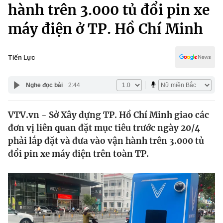
Chính trị
hành trên 3.000 tủ đổi pin xe
Truyền hình
máy điện ở TP. Hồ Chí Minh
Văn hóa - Giải trí
Xã hội
Y tế
Đời sống
Tiến Lực
Pháp luật
Công nghệ
Giáo dục
Nghe đọc bài
2:44
Y tế
VTV.vn - Sở Xây dựng TP. Hồ Chí Minh giao các
Thế giới
đơn vị liên quan đặt mục tiêu trước ngày 20/4
Tin tức
phải lắp đặt và đưa vào vận hành trên 3.000 tủ
Kinh tế
đổi pin xe máy điện trên toàn TP.
Thế giới đó đây
Tài chính
Dữ liệu và đời sống
Câu chuyện quốc tế
Thị trường
Truyền hình
Góc doanh nghiệp