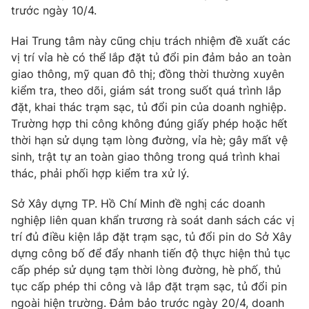
trước ngày 10/4.
Hai Trung tâm này cũng chịu trách nhiệm đề xuất các
vị trí vỉa hè có thể lắp đặt tủ đổi pin đảm bảo an toàn
THỜI BÁO VTV
giao thông, mỹ quan đô thị; đồng thời thường xuyên
kiểm tra, theo dõi, giám sát trong suốt quá trình lắp
đặt, khai thác trạm sạc, tủ đổi pin của doanh nghiệp.
Trường hợp thi công không đúng giấy phép hoặc hết
Theo dõi báo trên
thời hạn sử dụng tạm lòng đường, vỉa hè; gây mất vệ
sinh, trật tự an toàn giao thông trong quá trình khai
thác, phải phối hợp kiểm tra xử lý.
Cơ quan chủ quản:
Đài Truyền hình Việt Nam
Cơ quan báo chí:
Thời báo VTV
Sở Xây dựng TP. Hồ Chí Minh đề nghị các doanh
Giấy phép hoạt động báo in và báo điện tử số 483/GP-BTTTT
nghiệp liên quan khẩn trương rà soát danh sách các vị
cấp ngày 29/12/2023
trí đủ điều kiện lắp đặt trạm sạc, tủ đổi pin do Sở Xây
Tổng Biên tập:
Vũ Thanh Thủy
dựng công bố để đẩy nhanh tiến độ thực hiện thủ tục
Phó Tổng Biên tập:
Nguyễn Thị Mỹ Hạnh, Phạm Quốc Thắng,
cấp phép sử dụng tạm thời lòng đường, hè phố, thủ
Nguyễn Trọng Ninh
tục cấp phép thi công và lắp đặt trạm sạc, tủ đổi pin
Tổng đài VTV:
024.38 355 931 - 024.38 355 932
ngoài hiện trường. Đảm bảo trước ngày 20/4, doanh