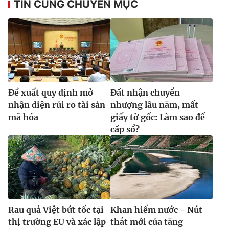
TIN CÙNG CHUYÊN MỤC
Ðề xuất quy định mở
Đất nhận chuyển
nhận diện rủi ro tài sản
nhượng lâu năm, mất
mã hóa
giấy tờ gốc: Làm sao để
cấp sổ?
Rau quả Việt bứt tốc tại
Khan hiếm nước - Nút
thị trường EU và xác lập
thắt mới của tăng