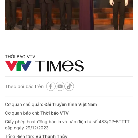
Tin tức
Kinh tế
Thế giới đó đây
Tài chính
Dữ liệu và đời sống
Câu chuyện quốc tế
Thị trường
Truyền hình
Góc doanh nghiệp
THỜI BÁO VTV
Phim VTV
Giải trí
Hậu trường
Điện ảnh
Đời sống
Nhân vật
Theo dõi báo trên
Âm nhạc
Du lịch
Khán giả
Giáo dục
Sao
Cơ quan chủ quản:
Đài Truyền hình Việt Nam
Làm đẹp
Giải sao mai
Cơ quan báo chí:
Thời báo VTV
Tuyển sinh
Công nghệ
Chất lượng cuộc sống
Giấy phép hoạt động báo in và báo điện tử số 483/GP-BTTTT
Học trực tuyến
cấp ngày 29/12/2023
Hitech Công nghệ tương lai
Tổng Biên tập:
Vũ Thanh Thủy