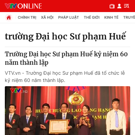
CHÍNH TRỊ
XÃ HỘI
PHÁP LUẬT
THẾ GIỚI
KINH TẾ
TRUYỀ
trường Đại học Sư phạm Huế
Chuyên mục
Trường Đại học Sư phạm Huế kỷ niệm 60
Chính trị
năm thành lập
VTV.vn - Trường Đại học Sư phạm Huế đã tổ chức lễ
Xã hội
kỷ niệm 60 năm thành lập.
Pháp luật
Y tế
Thế giới